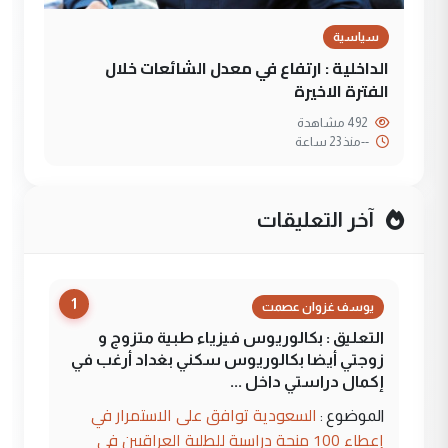
سياسية
الداخلية : ارتفاع في معدل الشائعات خلال
الفترة الاخيرة
492 مشاهدة
--
منذ 23 ساعة
آخر التعليقات
1
يوسف غزوان عصمت
التعليق : بكالوريوس فيزياء طبية متزوج و
زوجتي أيضا بكالوريوس سكني بغداد أرغب في
إكمال دراستي داخل ...
السعودية توافق على الاستمرار في
الموضوع :
إعطاء 100 منحة دراسية للطلبة العراقيين في