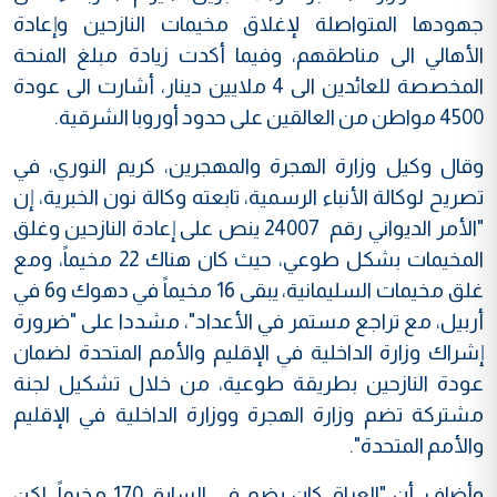
جهودها المتواصلة لإغلاق مخيمات النازحين وإعادة
الأهالي الى مناطقهم، وفيما أكدت زيادة مبلغ المنحة
المخصصة للعائدين الى 4 ملايين دينار، أشارت الى عودة
4500 مواطن من العالقين على حدود أوروبا الشرقية.
وقال وكيل وزارة الهجرة والمهجرين، كريم النوري، في
تصريح لوكالة الأنباء الرسمية، تابعته وكالة نون الخبرية، إن
"الأمر الديواني رقم 24007 ينص على إعادة النازحين وغلق
المخيمات بشكل طوعي، حيث كان هناك 22 مخيماً، ومع
غلق مخيمات السليمانية، يبقى 16 مخيماً في دهوك و6 في
أربيل، مع تراجع مستمر في الأعداد"، مشددا على "ضرورة
إشراك وزارة الداخلية في الإقليم والأمم المتحدة لضمان
عودة النازحين بطريقة طوعية، من خلال تشكيل لجنة
مشتركة تضم وزارة الهجرة ووزارة الداخلية في الإقليم
والأمم المتحدة".
وأضاف، أن "العراق كان يضم في السابق 170 مخيماً، لكن