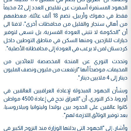
الجهود المستمرة أسفرت عن تقليص العدد إلى 22 مخيماً
فقط في دهوك وأربيل، تضم 18 ألف عائلة، معظمهم
من أهالي سنجار والقليل من محافظات أخرى"، لافتا الى
أن "الحكومة لا تتبنى العودة القسرية، بل تسعى لتوفير
خيارات للنازحين، ومنها السكن في مناطق التوطين داخل
كردستان لمن لا يرغب في العودة إلى محافظاته الأصلية".
وتحدث النوري عن المنحة المخصصة للعائدين من
المخيمات، موضحاً أنها "ارتفعت من مليون ونصف المليون
دينار إلى 4 ملايين دينار".
وبشأن الجهود المبذولة لإعادة العراقيين العالقين في
أوروبا، ذكر النوري، أن "العراق نجح في إعادة 4500 مواطن
كانوا عالقين على الحدود بين بولندا وليتوانيا وبيلاروسيا،
بعد توفير الوثائق اللازمة لهم".
وأشار، إلى "الجهود التي بذلتها الوزارة منذ النزوح الكبير في