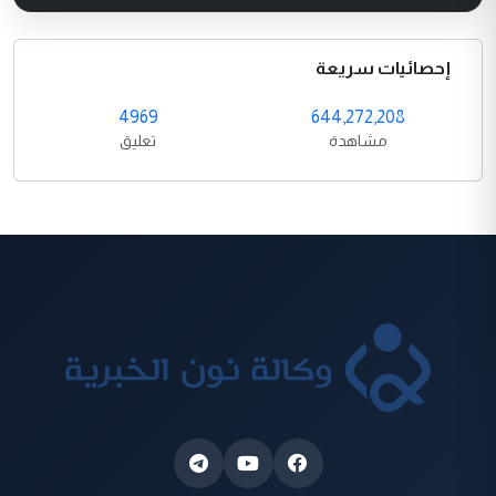
إحصائيات سريعة
4969
644,272,208
مشاهدة
تعليق