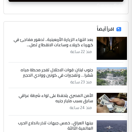
CurrencyRate
اقرأ أيضاً
بعد انتهاء الزيارة الأربعينية.. تدهور مفاجئ في
كهرباء كربلاء وساعات الانقطاع تصل...
منذ 22 ساعة
جنوب لبنان: قوات الاحتلال تفجر محطة مياه
شقرا… وتفجيرات في كونين ووادي الحجير
منذ 23 ساعة
الأمن المصري يتحفظ على لواء شرطة عراقي
سابق بسبب مليار جنيه
منذ 24 ساعة
بينها العراق.. خمس جبهات تنذر باندلاع الحرب
العالمية الثالثة