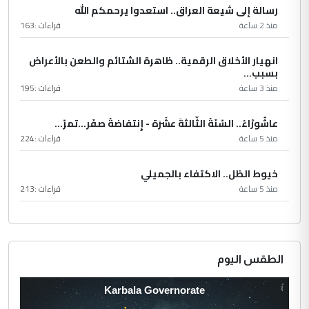
رسالة إلى شيعة العراق.. استعدوا يرحمكم الله
منذ 2 ساعة
قراءات :
163
انهيار الأخلاق الرقمية.. ظاهرة الشتائم والطعن بالأعراض
بسبب...
منذ 3 ساعة
قراءات :
195
عاشُورْاءُ.. السّنَةُ الثّالثةَ عشَرَة - إِنتفاضةُ صفَر…تمرّ...
منذ 5 ساعة
قراءات :
224
خيوط الظل.. الاكتفاء بالجميلي
منذ 5 ساعة
قراءات :
213
الطقس اليوم
Karbala Governorate