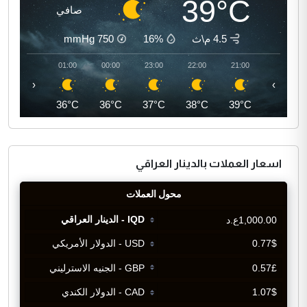
39°C
صافي
4.5 م\ث
16%
750
mmHg
02:00
01:00
00:00
23:00
22:00
21:00
‹
›
35°C
36°C
36°C
37°C
38°C
39°C
اسعار العملات بالدينار العراقي