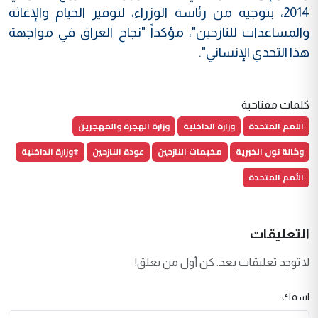
2014، بتوجيه من رئاسة الوزراء، لتوفير الخيام والإغاثة
والمساعدات للنازحين"، مؤكداً "نجاح العراق في مواجهة
هذا التحدي الإنساني".
كلمات مفتاحية
الامم المتحدة
وزارة الداخلية
وزارة الهجرة والمهجرين
وكالة نون الخبرية
مخيمات النازحين
عودة النازحين
#وزارة الداخلية
الأمم المتحدة
التعليقات
لا توجد تعليقات بعد. كن أول من يعلق!
اسمك