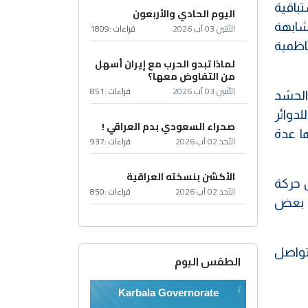
تباقية
اليوم الحادي والأربعون
شابهة
الأثنين 03 آب 2026
قراءات :
1809
كاظمية
لماذا تبدو الحرب مع إيران أسهل
من التفاوض معها؟
الأثنين 03 آب 2026
قراءات :
851
الحشد
لدوائر
صحراء السعودي بدم العراقي !
ا عدة
الأحد 02 آب 2026
قراءات :
937
الأكشن بنسخته العراقية
 حركة
الأحد 02 آب 2026
قراءات :
850
ي بعض
اك تواصل
الطقس اليوم
Karbala Governorate