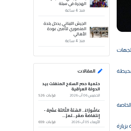
الهجرة في سبتة
منذ 4 ساعة
الجيش اللبناني يدخل بلدة
المنصوري لتأمين عودة
الأهالي
منذ 4 ساعة
الجهات
محيطة
المقالات
حتمية حصر السلاح المنفلت بيد
الدولة العراقية
الخميس 06 آب 2026
قراءات :
526
الخاصة
عاشُورْاءُ.. السّنَةُ الثّالثةَ عشَرَة -
إِنتفاضةُ صفَر…تمرّ...
الأربعاء 05 آب 2026
قراءات :
659
بزيارة