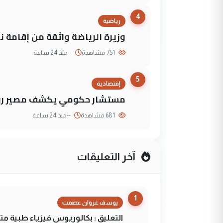
4
رياضية
وزيرة الرياضة واثقة من إقامة نهائي كأس 
751 مشاهدة
--
منذ 24 ساعة
5
إقتصادية
مستشار حكومي يكشف مصير روا
681 مشاهدة
--
منذ 24 ساعة
آخر التعليقات
1
يوسف غزوان عصمت
التعليق : بكالوريوس فيزياء طبية م