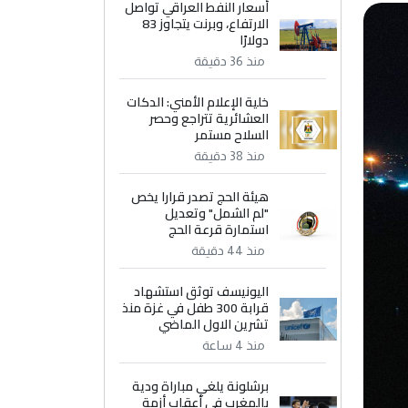
أسعار النفط العراقي تواصل
الارتفاع، وبرنت يتجاوز 83
دولارًا
منذ 36 دقيقة
خلية الإعلام الأمني: الدكات
العشائرية تتراجع وحصر
السلاح مستمر
منذ 38 دقيقة
هيئة الحج تصدر قرارا يخص
"لم الشمل" وتعديل
استمارة قرعة الحج
منذ 44 دقيقة
اليونيسف توثق استشهاد
قرابة 300 طفل في غزة منذ
تشرين الاول الماضي
منذ 4 ساعة
برشلونة يلغي مباراة ودية
بالمغرب في أعقاب أزمة