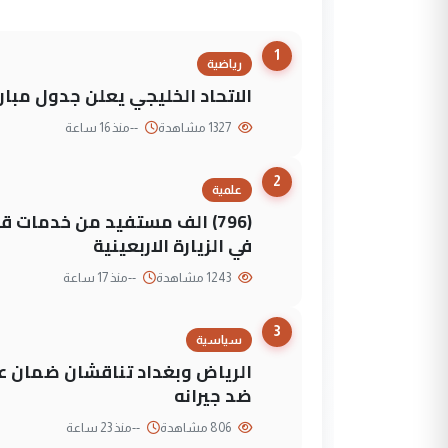
1
رياضية
الاتحاد الخليجي يعلن جدول مباريات "خليجي 27" وأ
1327 مشاهدة
--
منذ 16 ساعة
2
علمية
(796) الف مستفيد من خدمات 
في الزيارة الاربعينية
1243 مشاهدة
--
منذ 17 ساعة
3
سياسية
الرياض وبغداد تناقشان ضمان عد
ضد جيرانه
806 مشاهدة
--
منذ 23 ساعة