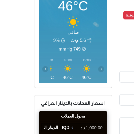
46°C
يونية
صافي
5.6 م\ث
9%
mmHg
749
19:00
18:00
17:00
16:00
15:00
‹
›
42°C
44°C
45°C
46°C
46°C
اسعار العملات بالدينار العراقي