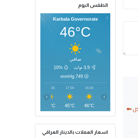
الطقس اليوم
Karbala Governorate
46°C
صافي
3.9 م\ث
10%
mmHg
749
20:00
19:00
18:00
17:00
16:00
‹
›
40°C
42°C
44°C
45°C
46°C
كل
اسعار العملات بالدينار العراقي