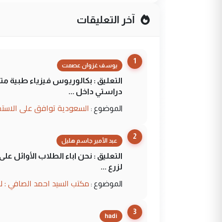
آخر التعليقات
1
يوسف غزوان عصمت
التعليق : بكالوريوس فيزياء طبية م
دراستي داخل ...
السعودية توافق على الاستمرار في إعطاء 100 منحة دراسية للطل
الموضوع :
2
عبد الأمير جاسم هليل
التعليق : نحن اباء الطلاب الأوائل ع
لزرع ...
مكتب السيد احمد الصافي : ل
الموضوع :
3
hadi