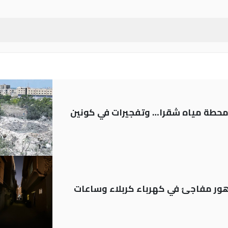
ر محطة مياه شقرا… وتفجيرات في كونين
 تدهور مفاجئ في كهرباء كربلاء وساعات