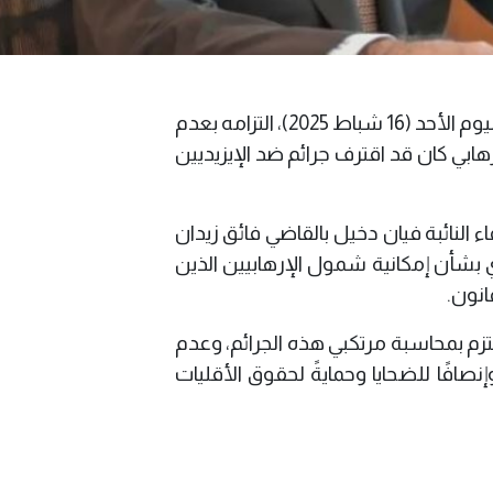
أكد رئيس مجلس القضاء الأعلى، فائق زيدان، اليوم الأحد (16 شباط 2025)، التزامه بعدم
ي كان قد اقترف جرائم ضد الإيزيديين
 النائبة فيان دخيل بالقاضي فائق زيدان
ي بشأن إمكانية شمول الإرهابيين الذين
قانون.
ملتزم بمحاسبة مرتكبي هذه الجرائم، وعدم
إنصافًا للضحايا وحمايةً لحقوق الأقليات