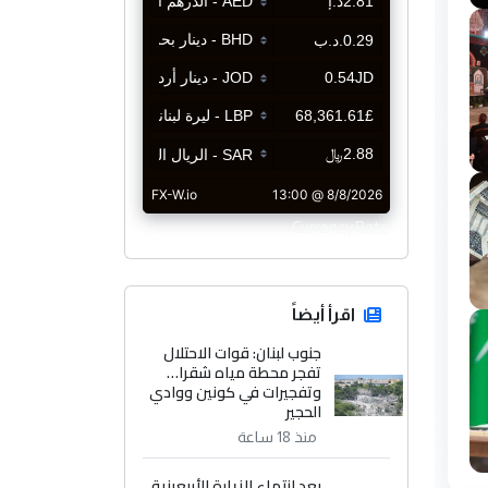
CurrencyRate
اقرأ أيضاً
جنوب لبنان: قوات الاحتلال
تفجر محطة مياه شقرا…
وتفجيرات في كونين ووادي
الحجير
منذ 18 ساعة
بعد انتهاء الزيارة الأربعينية..