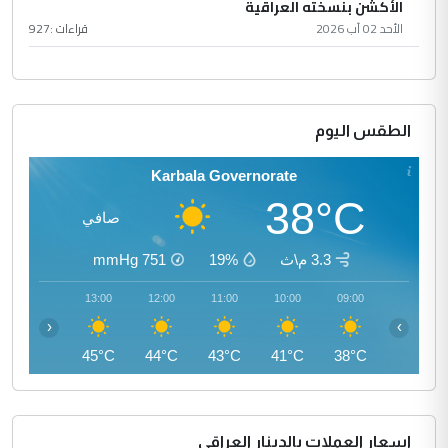
الأكشن بنسخته العراقية
الأحد 02 آب 2026
قراءات :
927
الطقس اليوم
Karbala Governorate
38°C
صافي
3.3 م\ث
19%
751
mmHg
14:00
13:00
12:00
11:00
10:00
09:00
‹
›
45°C
45°C
44°C
43°C
41°C
38°C
اسعار العملات بالدينار العراقي