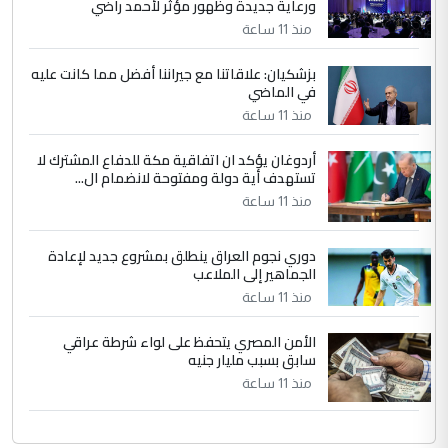
ورعاية جديدة وظهور مؤثر لأحمد راضي
التعليق : واحد من عصابة علي ماما يسقط
منذ 11 ساعة
جنسية الرافد الثالث للعراق ومن اصول عريقة
ابا فرات ...
بزشكيان: علاقاتنا مع جيراننا أفضل مما كانت عليه
في الماضي
الجواهري يرد على صدام حسين سل
الموضوع :
مضجعيك يابن الزنا (نص كامل)
منذ 11 ساعة
أردوغان يؤكد ان اتفاقية مكة للدفاع المشترك لا
تستهدف أية دولة ومفتوحة لانضمام ال...
منذ 11 ساعة
دوري نجوم العراق ينطلق بمشروع جديد لإعادة
الجماهير إلى الملاعب
منذ 11 ساعة
الأمن المصري يتحفظ على لواء شرطة عراقي
سابق بسبب مليار جنيه
منذ 11 ساعة