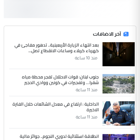
لدينا اي حساب على الفيس بوك وتويتر
3
hadi
التعليق : قرار مستعجل جدا ولامصلحة فيه
آخر الاضافات
للوزاره ولا للمواطن القرار الصائب يكون بعد
الاستماع للمدير ومغرفة ...
بعد انتهاء الزيارة الأربعينية.. تدهور مفاجئ في
كهرباء كربلاء وساعات الانقطاع تصل...
وزير الصحة يعفي مدير مستشفى الكرخ
الموضوع :
العام في بغداد
منذ 10 ساعة
جنوب لبنان: قوات الاحتلال تفجر محطة مياه
4
سردار
شقرا… وتفجيرات في كونين ووادي الحجير
التعليق : واحد من عصابة علي ماما يسقط
منذ 11 ساعة
جنسية الرافد الثالث للعراق ومن اصول عريقة
ابا فرات ...
الداخلية : ارتفاع في معدل الشائعات خلال الفترة
الاخيرة
الجواهري يرد على صدام حسين سل
الموضوع :
مضجعيك يابن الزنا (نص كامل)
منذ 11 ساعة
انطلاقة استثنائية لدوري النجوم.. جوائز مالية
5
سردار