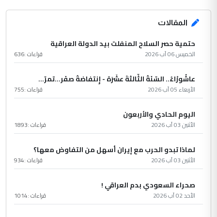
المقالات
حتمية حصر السلاح المنفلت بيد الدولة العراقية
الخميس 06 آب 2026
قراءات :
636
عاشُورْاءُ.. السّنَةُ الثّالثةَ عشَرَة - إِنتفاضةُ صفَر…تمرّ...
الأربعاء 05 آب 2026
قراءات :
755
اليوم الحادي والأربعون
الأثنين 03 آب 2026
قراءات :
1893
لماذا تبدو الحرب مع إيران أسهل من التفاوض معها؟
الأثنين 03 آب 2026
قراءات :
934
صحراء السعودي بدم العراقي !
الأحد 02 آب 2026
قراءات :
1014