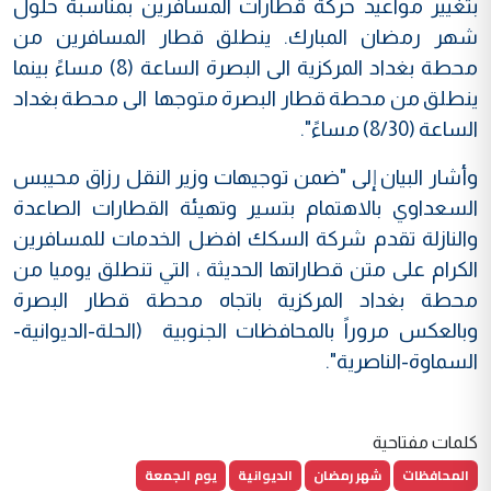
بتغيير مواعيد حركة قطارات المسافرين بمناسبة حلول
شهر رمضان المبارك. ينطلق قطار المسافرين من
محطة بغداد المركزية الى البصرة الساعة (8) مساءً بينما
ينطلق من محطة قطار البصرة متوجها الى محطة بغداد
الساعة (8/30) مساءً".
وأشار البيان إلى "ضمن توجيهات وزير النقل رزاق محيبس
السعداوي بالاهتمام بتسير وتهيئة القطارات الصاعدة
والنازلة تقدم شركة السكك افضل الخدمات للمسافرين
الكرام على متن قطاراتها الحديثة ، التي تنطلق يوميا من
محطة بغداد المركزية باتجاه محطة قطار البصرة
وبالعكس مروراً بالمحافظات الجنوبية (الحلة-الديوانية-
السماوة-الناصرية".
كلمات مفتاحية
المحافظات
شهر رمضان
الديوانية
يوم الجمعة