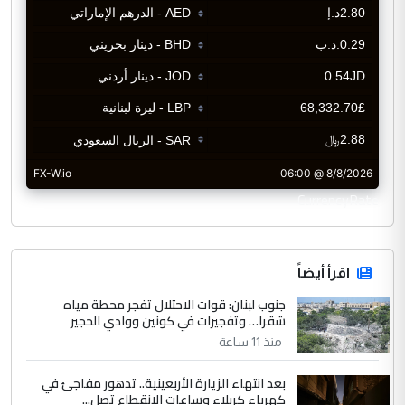
CurrencyRate
اقرأ أيضاً
جنوب لبنان: قوات الاحتلال تفجر محطة مياه
شقرا… وتفجيرات في كونين ووادي الحجير
منذ 11 ساعة
بعد انتهاء الزيارة الأربعينية.. تدهور مفاجئ في
كهرباء كربلاء وساعات الانقطاع تصل...