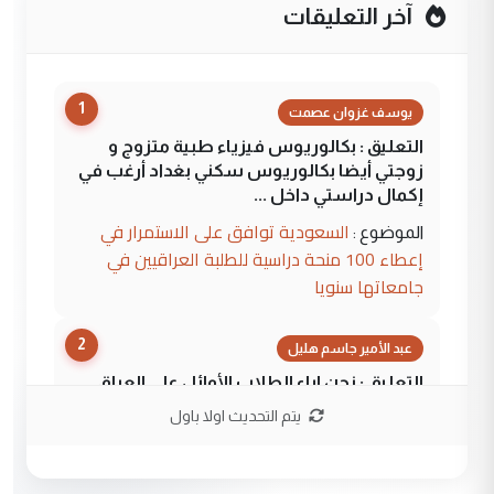
آخر التعليقات
1
يوسف غزوان عصمت
التعليق : بكالوريوس فيزياء طبية متزوج و
زوجتي أيضا بكالوريوس سكني بغداد أرغب في
إكمال دراستي داخل ...
السعودية توافق على الاستمرار في
الموضوع :
إعطاء 100 منحة دراسية للطلبة العراقيين في
جامعاتها سنويا
2
عبد الأمير جاسم هليل
التعليق : نحن اباء الطلاب الأوائل على العراق
نتشرف بلقاء السيد احمد الصافي في العتبات
يتم التحديث اولا باول
الحسنية لزرع ...
مكتب السيد احمد الصافي : لا يوجود
الموضوع :