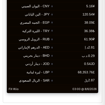
CurrencyRate