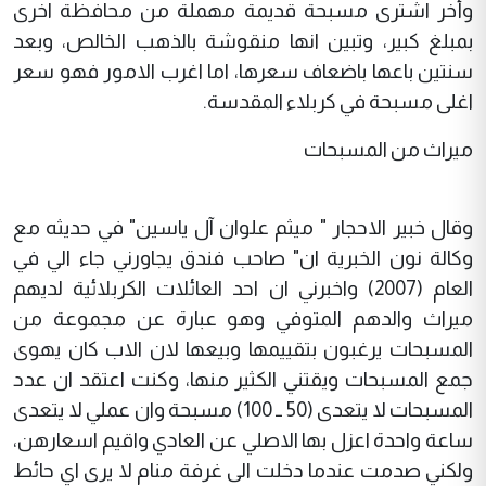
وأخر اشترى مسبحة قديمة مهملة من محافظة اخرى
بمبلغ كبير، وتبين انها منقوشة بالذهب الخالص، وبعد
سنتين باعها باضعاف سعرها، اما اغرب الامور فهو سعر
اغلى مسبحة في كربلاء المقدسة.
ميراث من المسبحات
وقال خبير الاحجار " ميثم علوان آل ياسين" في حديثه مع
وكالة نون الخبرية ان" صاحب فندق يجاورني جاء الي في
العام (2007) واخبرني ان احد العائلات الكربلائية لديهم
ميراث والدهم المتوفي وهو عبارة عن مجموعة من
المسبحات يرغبون بتقييمها وبيعها لان الاب كان يهوى
جمع المسبحات ويقتني الكثير منها، وكنت اعتقد ان عدد
المسبحات لا يتعدى (50 ــ 100) مسبحة وان عملي لا يتعدى
ساعة واحدة اعزل بها الاصلي عن العادي واقيم اسعارهن،
ولكني صدمت عندما دخلت الى غرفة منام لا يرى اي حائط