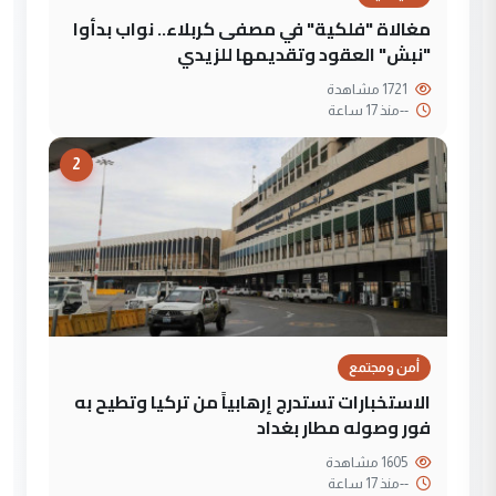
مغالاة "فلكية" في مصفى كربلاء.. نواب بدأوا
"نبش" العقود وتقديمها للزيدي
1721 مشاهدة
--
منذ 17 ساعة
2
أمن ومجتمع
الاستخبارات تستدرج إرهابياً من تركيا وتطيح به
فور وصوله مطار بغداد
1605 مشاهدة
--
منذ 17 ساعة