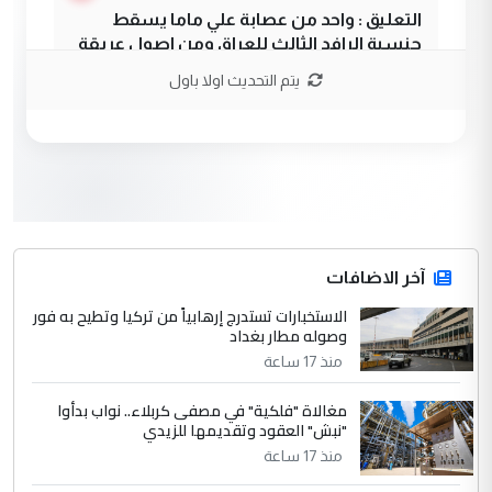
التعليق : واحد من عصابة علي ماما يسقط
جنسية الرافد الثالث للعراق ومن اصول عريقة
ابا فرات ...
يتم التحديث اولا باول
الجواهري يرد على صدام حسين سل
الموضوع :
مضجعيك يابن الزنا (نص كامل)
3
سردار
التعليق : واحد من عصابة علي ماما يسقط
جنسية الرافد الثالث للعراق ومن اصول عريقة
ابا فرات ...
آخر الاضافات
الجواهري يرد على صدام حسين سل
الاستخبارات تستدرج إرهابياً من تركيا وتطيح به فور
الموضوع :
وصوله مطار بغداد
مضجعيك يابن الزنا (نص كامل)
منذ 17 ساعة
4
حيدر عاشور
مغالاة "فلكية" في مصفى كربلاء.. نواب بدأوا
"نبش" العقود وتقديمها للزيدي
التعليق : تحياتي لك استاذ حامدتركان. كلام
منذ 17 ساعة
دقيق ومسؤول؛ فالاستثمار الحقيقي للإنسان
وثروات البلد يعتمد على الكفاءة ...