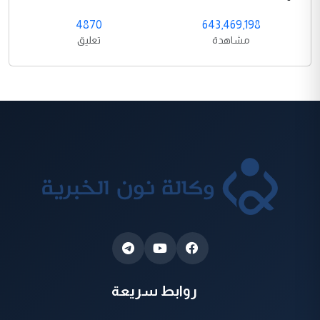
4870
643,469,198
مشاهدة
تعليق
روابط سريعة