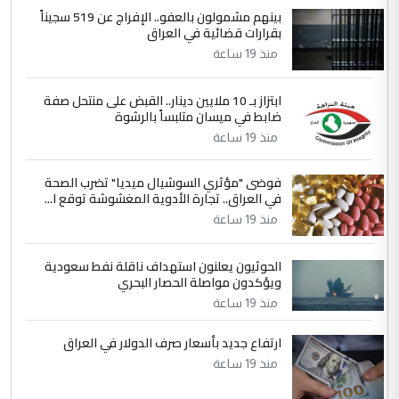
بينهم مشمولون بالعفو.. الإفراج عن 519 سجيناً
بين الإهمال واغتصاب الأرض.. بلاد
الموضوع :
بقرارات قضائية في العراق
الرافدين تعاني الجفاف والتصحر!!
منذ 19 ساعة
5
علي
ابتزاز بـ 10 ملايين دينار.. القبض على منتحل صفة
ضابط في ميسان متلبساً بالرشوة
التعليق : هذه الزيارة تنفع لبنان، دون الشعب
منذ 19 ساعة
العراقي، الذي احترق بحر الصيف، في حين
حكومة الزيدي ...
فوضى "مؤثري السوشيال ميديا" تضرب الصحة
نواف سلام في بغداد.. "الفيول" مقابل
الموضوع :
في العراق.. تجارة الأدوية المغشوشة توقع ا...
تصدير النفط العراقي
منذ 19 ساعة
الحوثيون يعلنون استهداف ناقلة نفط سعودية
ويؤكدون مواصلة الحصار البحري
منذ 19 ساعة
ارتفاع جديد بأسعار صرف الدولار في العراق
منذ 19 ساعة