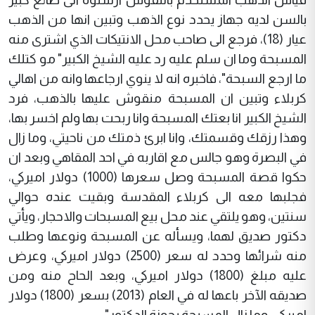
بالسن لديه جهاز يحدد نوع الذهب وتبين انها من الذهب
عيار (18)، فرجع الى صاحب محل الانتيكات الذي اشترى منه
المسبحة وما ان سلم عليه رد عليه الشيخ الكبير" مو كتلك
ما ارجع السبحة"، فاخبره انه لا ينوي ارجاعها وانه من اهالي
كربلاء وتبين ان المسبحة منقوش عليها بالذهب، فرد
الشيخ الكبير انا بعتك المسبحة وانا ربحت بها ولم اخسر بها،
وهذا رزقك وقسمتك، وانا ابرئ ذمتك من ناحيتي، وما زال
في البصرة وهو جالس مع اقاربه في احد المقاهي وبعد ان
حكوا قصة المسبحة وصل سعرها (1000) دولار اميركي،
فجلبها معه الى كربلاء المقدسة وبقيت عنده حوالي
سنتين، وهو يلتقي عند محل بيع المسبحات والاحجار، ويأتي
دكتور صديق لهما، ويسأله عن المسبحة ونوعها وطلب
منه شرائها وحدد له سعر (2500) دولار اميركي، وعرض
عليه مبلغ (1800) دولار اميركي، وبعد الحاح منه ومن
صديقه الآخر باعها له في العام (2013) بسعر (1800) دولار
اميركي، وما زال المسبحة بحوزة الدكتور".