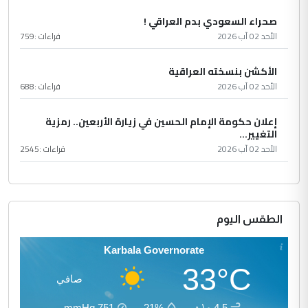
صحراء السعودي بدم العراقي !
الأحد 02 آب 2026
قراءات :
759
الأكشن بنسخته العراقية
الأحد 02 آب 2026
قراءات :
688
إعلان حكومة الإمام الحسين في زيارة الأربعين.. رمزية
التغيير...
الأحد 02 آب 2026
قراءات :
2545
الطقس اليوم
Karbala Governorate
33°C
صافي
4.5 م\ث
21%
751
mmHg