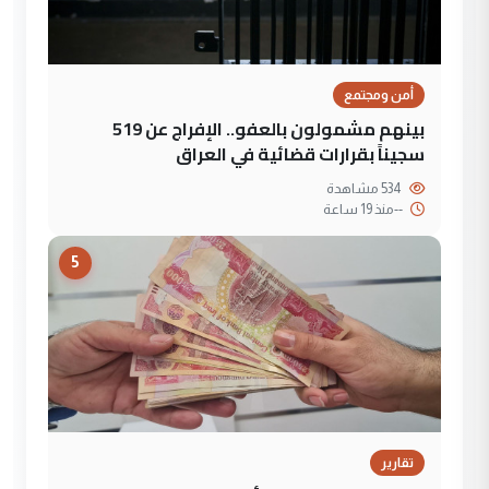
أمن ومجتمع
بينهم مشمولون بالعفو.. الإفراج عن 519
سجيناً بقرارات قضائية في العراق
534 مشاهدة
--
منذ 19 ساعة
5
تقارير