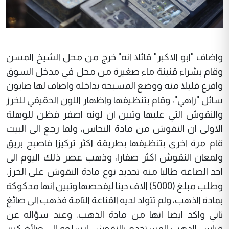
واضاف "ابو الاكبر" قائلا انه" خرج من محل الشيخ المسن
وقام بشراء قنينة ماء صغيرة من محل في مدخل السوق
وافرغ قليلا منه ووضع المسبحة بداخله واضاف لها صابون
سائل "زاهي"، وقام بتنظيفها واظهار اللون الحقيقي للخرز
والنقوش التي عليها وتبين ان لونه اصفر فظن للوهلة
الاولى ان النقوش من مادة النحاس، ولما رجع الى البيت
قام مرة اخرى بتنظيفها بطريقة اكثر تركيزا فاصبح بريق
ولمعان النقوش اكثر صفارا، وذهب عصر ذلك اليوم الى
احد الصاغة طالبا منه تحديد نوع مادة النقوش على الخرز،
وطلب مبلغ (5000) الاف دينا ليفحصها وتبين انها مدكوكة
بمادة الذهب، ولم تتولد لديه القناعة التامة فذهب الى صائغ
ثاني واكد ايضا انها من مادة الذهب، وعند سؤاله عن
قياس الذهب المستخدم بالنقوش ارسلوه الى صائغ كبير