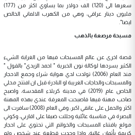
سعرها الى (120) الف دولار بما يساوي اكثر من (177)
مليون دينار عراقي، وهي من الكهرب الالماني الخالص
ايضا".
مسبحة مرصعة بالذهب
قصة اخرى عن عالم المسبحات فيها من الغرابة الشيء
الكثير يسردها لوكالة نون الخبرية " احمد الزيدي" بالقول "
منذ العام (2006) تولدت لدي هواية شراء وجمع الاحجار
والمسبحات والحاجات الغريبة او النادرة قبل ان افتتح محلي
الخاص عام (2019) في مدينة كربلاء المقدسة، واصبح
صاحب مهنة فيها فاصبحت المعرفة عندي بهذه المهنة
اكثر والحمل على عاتقي اكبر، وفي العام (2008) سافرت الى
البصرة في مناسبة عائلية وحللت ضيفا على اقاربي، وكوني
مولع باقتناء المسبحات والخواتم التي تحتوي على احجار
كريمة بأثمان غالية، واذا وجدت قطعة عند شخص ولم