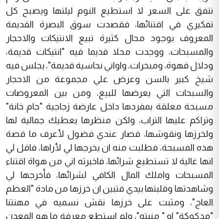
نتفق على السعر لا استطيع النوم ليلتها ويصبح كل
تفكيري في اقتنائها، فقصدت سوق البصرة القديمة
المعروف بوجود محال كثيرة تبيع الانتيكات والاحجار
والمسبحات، ووجدت محلا قديما فيه "انتيكات قديمة،
ودلال قهوة، ومبخرات، واواني نحاسية قديمة"، يجلس فيه
شيخ كبير بالسن وعرض علي مجموعة من الاحجار
والسبحات التي يعرضها للبيع، ومن بين المعروضات
مسبحة معلقة بمفردها داخل عارضة زجاجية "جام خانة"
وتراكم عليها التراب، ولكن منظرها يعطيك جمالية لها
ولخرزها ونقوشها، فصار عندي فضول لأعرف ما قصة
هذه المسبحة، فطلبت منه ان يخرجها لي لأراها، فاقل لي
انها غالية لا تستطيع شرائها، فاخبرته اني من هواة اقتناء
المسبحات واملك المال الكافي لشرائها، فأخرجها لي
وشاهدتها وقلبتها بيدي فتبين ان خرزها من مادة "العظم
العاج"، ومثبت على خرزها نقش نسميه في مهنتنا
"مدكوكة" او " منبته"، ولم استطع معرفة ما هو المعدن