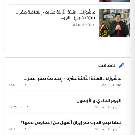
عاشُورْاءُ.. السّنَةُ الثّالثةَ عشَرَة - إِنتفاضةُ صفَر…
تمرُّدٌ حُسَينيٌّ - الجز...
منذ 20 ساعة
المقالات
عاشُورْاءُ.. السّنَةُ الثّالثةَ عشَرَة - إِنتفاضةُ صفَر…تمرّ...
منذ 20 ساعة
قراءات :
444
اليوم الحادي والأربعون
الأثنين 03 آب 2026
قراءات :
1625
لماذا تبدو الحرب مع إيران أسهل من التفاوض معها؟
الأثنين 03 آب 2026
قراءات :
667