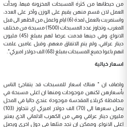
من حيطانها من كثرة المسبحات المخزونة فيها، وبدأت
العمل لان قسم منهن يقيم على الوزن وآخر على العدد،
واستمريت بالعمل لمدة (6) ايام واعمل من الظهر الى قبل
المغرب، وتجاوز عدد المسبحات (1500) مسبحة من مختلف
الانواع، وفي حينها قدمت عرضا لهم بمبلغ (45) مليون
دينار عراقي، ولم يتم الاتفاق معهم، وقبل عامين علمت
انهم باعوا جميع المسبحات بمبلغ (68) الف دولار اميركي".
اسعار خيالية
واضاف ان " هناك اسعار للمسبحات قد يتفاجئ الناس
بأسعارهن لكنهن موجودات ومنها ان اغلى مسبحة في
محافظة كربلاء المقدسة موجودة عندي حاليا في المحل
يصل سعرها الى (70) الف دولار اميركي اي تتجاوز (103)
مليون دينار عراقي وهي من الكهرب الالماني الذي يعتبر
اغلى الانواع، وممكن ان تجد مثلها في دول اخرى ويصل