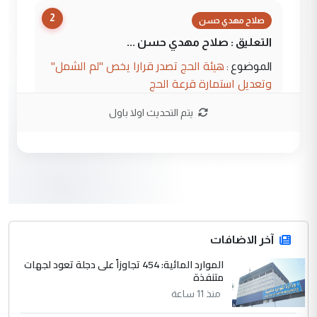
2
صلاح مهدي حسن
التعليق : صلاح مهدي حسن ...
هيئة الحج تصدر قرارا يخص "لم الشمل"
الموضوع :
وتعديل استمارة قرعة الحج
يتم التحديث اولا باول
3
hadi
التعليق : تحيه اخويه حسينيه اي انسان مهما
كان محدود المعرفه بتفاصيل احداث المنطقه
يقول بما لايقبل ...
أردوغان يؤكد ان اتفاقية مكة للدفاع
الموضوع :
المشترك لا تستهدف أية دولة ومفتوحة لانضمام
الدول الشقيقة
آخر الاضافات
الموارد المائية: 454 تجاوزاً على دجلة تعود لجهات
4
متنفذة
يوسف غزوان عصمت
منذ 11 ساعة
التعليق : بكالوريوس فيزياء طبية متزوج و
زوجتي أيضا بكالوريوس سكني بغداد أرغب في