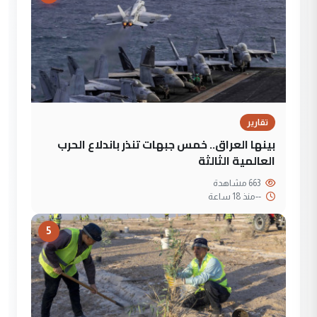
تقارير
بينها العراق.. خمس جبهات تنذر باندلاع الحرب
العالمية الثالثة
663 مشاهدة
--
منذ 18 ساعة
5