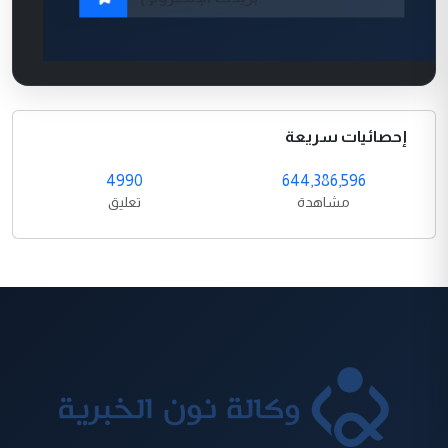
إحصائيات سريعة
4990
644,386,596
مشاهدة
تعليق