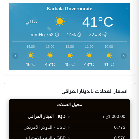
Karbala Governorate
41°C
صافي
3 م\ث
14%
752
mmHg
15:00
14:00
13:00
12:00
11:00
10:00
‹
›
46°C
46°C
45°C
45°C
43°C
41°C
اسعار العملات بالدينار العراقي