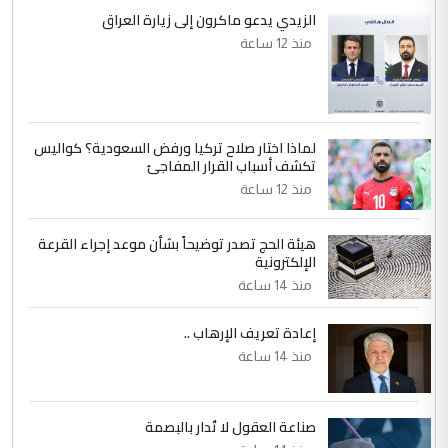
إكمال دراستي داخل ...
الزيدي يدعو ماكرون إلى زيارة العراق
السعودية توافق على الاستمرار في
منذ 12 ساعة
الموضوع :
إعطاء 100 منحة دراسية للطلبة العراقيين في
جامعاتها سنويا
لماذا اختار صلاح تركيا ورفض السعودية؟ كواليس
5
عبد الأمير جاسم هليل
تكشف أسباب القرار المفاجئ
التعليق : نحن اباء الطلاب الأوائل على العراق
منذ 12 ساعة
نتشرف بلقاء السيد احمد الصافي في العتبات
الحسنية لزرع ...
هيئة الحج تصدر توضيحاً بشأن موعد إجراء القرعة
مكتب السيد احمد الصافي : لا يوجود
الإلكترونية
الموضوع :
لدينا اي حساب على الفيس بوك وتويتر
منذ 14 ساعة
إعادة تعريف الإرهاب ..
منذ 14 ساعة
صناعة العقول لا تُدار بالبصمة