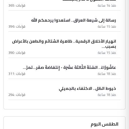
منذ 14 ساعة
قراءات :
365
رسالة إلى شيعة العراق.. استعدوا يرحمكم الله
منذ 15 ساعة
قراءات :
396
انهيار الأخلاق الرقمية.. ظاهرة الشتائم والطعن بالأعراض
بسبب...
منذ 15 ساعة
قراءات :
390
عاشُورْاءُ.. السّنَةُ الثّالثةَ عشَرَة - إِنتفاضةُ صفَر…تمرّ...
منذ 18 ساعة
قراءات :
311
خيوط الظل.. الاكتفاء بالجميلي
منذ 18 ساعة
قراءات :
294
الطقس اليوم