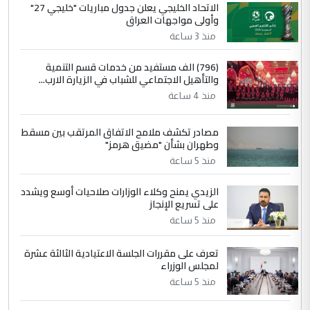
الجواهري يرد على صدام حسين سل
الاتحاد الخليجي يعلن جدول مباريات "خليجي 27"
الموضوع :
وأولى مواجهات العراق
مضجعيك يابن الزنا (نص كامل)
منذ 3 ساعة
4
سردار
(796) الف مستفيد من خدمات قسم التنمية
والتأهيل الاجتماعي للشباب في الزيارة الارب...
التعليق : واحد من عصابة علي ماما يسقط
منذ 4 ساعة
جنسية الرافد الثالث للعراق ومن اصول عريقة
ابا فرات ...
مصادر تكشف ملامح الاتفاق المرتقب بين مسقط
الجواهري يرد على صدام حسين سل
الموضوع :
وطهران بشأن "مضيق هرمز"
مضجعيك يابن الزنا (نص كامل)
منذ 5 ساعة
الزيدي يمنح وكلاء الوزارات صلاحيات أوسع ويشدد
5
حيدر عاشور
على تسريع الإنجاز
التعليق : تحياتي لك استاذ حامدتركان. كلام
منذ 5 ساعة
دقيق ومسؤول؛ فالاستثمار الحقيقي للإنسان
وثروات البلد يعتمد على الكفاءة ...
تعرف على مقررات الجلسة الاعتيادية الثالثة عشرة
بين الإهمال واغتصاب الأرض.. بلاد
لمجلس الوزراء
الموضوع :
الرافدين تعاني الجفاف والتصحر!!
منذ 5 ساعة