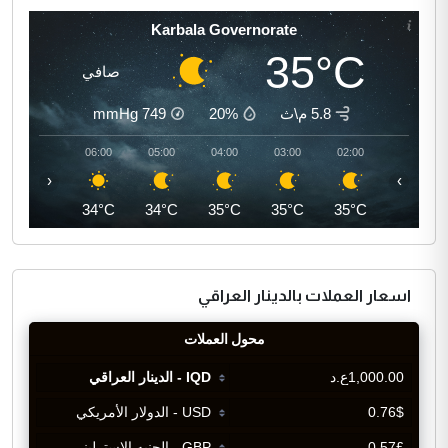
Karbala Governorate
35°C
صافي
5.8 م\ث
20%
749
mmHg
07:00
06:00
05:00
04:00
03:00
02:00
‹
›
35°C
34°C
34°C
35°C
35°C
35°C
اسعار العملات بالدينار العراقي