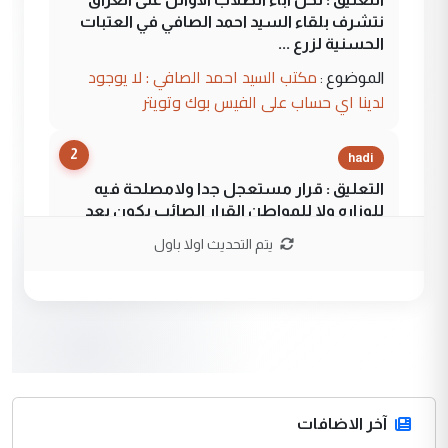
نتشرف بلقاء السيد احمد الصافي في العتبات
الحسنية لزرع ...
مكتب السيد احمد الصافي : لا يوجود
الموضوع :
لدينا اي حساب على الفيس بوك وتويتر
2
hadi
التعليق : قرار مستعجل جدا ولامصلحة فيه
للوزاره ولا للمواطن القرار الصائب يكون بعد
الاستماع للمدير ومغرفة ...
يتم التحديث اولا باول
وزير الصحة يعفي مدير مستشفى الكرخ
الموضوع :
العام في بغداد
3
سردار
التعليق : واحد من عصابة علي ماما يسقط
جنسية الرافد الثالث للعراق ومن اصول عريقة
ابا فرات ...
آخر الاضافات