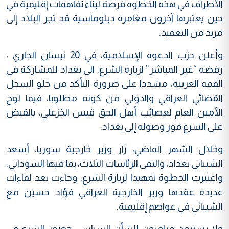
الأطراف في هذه الخطوة فرصة لبناء تفاهمات إقليمية في
حين يعتبرها آخرون مغامرة دبلوماسية قد تجر البلاد إلى
مزيد من التعقيد.
وأعلن حزب الدعوة الإسلامية، في 20 نيسان الجاري ،
رفضه “غير المباشر” لزيارة الشرع، الى بغداد للمشاركة في
القمة العربية، مشددا على ضرورة التأكد من خلو السجل
القضائي العراقي والدولي من كونه مطلوبا، فيما لوح
الأمين العام لعصائب أهل الحق قيس الخزعلي، بالقبض
على الشرع فور وصوله إلى بغداد.
وخلال الشهر الماضي، زار وزير خارجية سوريا، أسعد
الشيباني بغداد، والتقى الرئاسات الثلاث، بما فيها السوداني،
واعتبرت الخطوة تمهيدا لزيارة الشرع، وجاءت بعد لقاءات
عديدة عقدها وزير الخارجية العراقي فؤاد حسين مع
الشيباني في عواصم إقليمية.
ولا يستبعد مراقبون للشأن السياسي حضور الشرع في