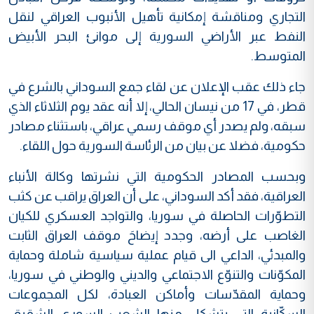
التجاري ومناقشة إمكانية تأهيل الأنبوب العراقي لنقل
النفط عبر الأراضي السورية إلى موانئ البحر الأبيض
المتوسط.
جاء ذلك عقب الإعلان عن لقاء جمع السوداني بالشرع في
قطر، في 17 من نيسان الحالي، إلا أنه عقد يوم الثلاثاء الذي
سبقه، ولم يصدر أي موقف رسمي عراقي، باستثناء مصادر
حكومية، فضلا عن بيان من الرئاسة السورية حول اللقاء.
وبحسب المصادر الحكومية التي نشرتها وكالة الأنباء
العراقية، فقد أكد السوداني، على أن العراق يراقب عن كثب
التطوّرات الحاصلة في سوريا، والتواجد العسكري للكيان
الغاصب على أرضه، وجدد إيضاحَ موقف العراق الثابت
والمبدئي، الداعي الى قيام عملية سياسية شاملة وحماية
المكوّنات والتنوّع الاجتماعي والديني والوطني في سوريا،
وحماية المقدّسات وأماكن العبادة، لكل المجموعات
السكّانية التي يتشكل منها الشعب السوري الشقيق،