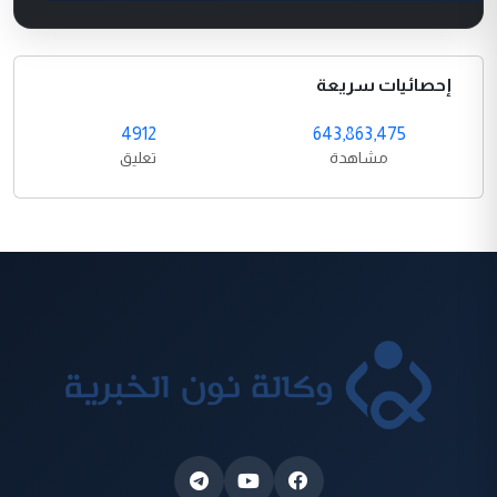
إحصائيات سريعة
4912
643,863,475
مشاهدة
تعليق