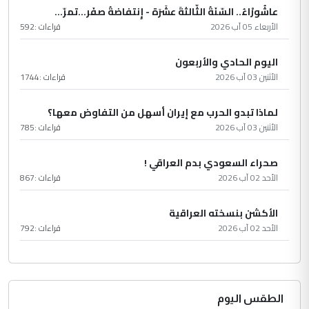
عاشُورْاءُ.. السّنَةُ الثّالثةَ عشَرَة - إِنتفاضةُ صفَر…تمرّ...
الأربعاء 05 آب 2026
قراءات :
592
اليوم الحادي والأربعون
الأثنين 03 آب 2026
قراءات :
1744
لماذا تبدو الحرب مع إيران أسهل من التفاوض معها؟
الأثنين 03 آب 2026
قراءات :
785
صحراء السعودي بدم العراقي !
الأحد 02 آب 2026
قراءات :
867
الأكشن بنسخته العراقية
الأحد 02 آب 2026
قراءات :
792
الطقس اليوم