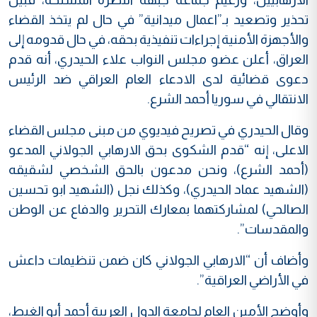
تحذير وتصعيد بـ”اعمال ميدانية” في حال لم يتخذ القضاء
والأجهزة الأمنية إجراءات تنفيذية بحقه، في حال قدومه إلى
العراق، أعلن عضو مجلس النواب علاء الحيدري، أنه قدم
دعوى قضائية لدى الادعاء العام العراقي ضد الرئيس
الانتقالي في سوريا أحمد الشرع.
وقال الحيدري في تصريح فيديوي من مبنى مجلس القضاء
الاعلى، إنه “قدم الشكوى بحق الارهابي الجولاني المدعو
(أحمد الشرع)، ونحن مدعون بالحق الشخصي لشقيقه
(الشهيد عماد الحيدري)، وكذلك نجل (الشهيد ابو تحسين
الصالحي) لمشاركتهما بمعارك التحرير والدفاع عن الوطن
والمقدسات”.
وأضاف أن “الارهابي الجولاني كان ضمن تنظيمات داعش
في الأراضي العراقية”.
وأوضح الأمين العام لجامعة الدول العربية أحمد أبو الغيط،