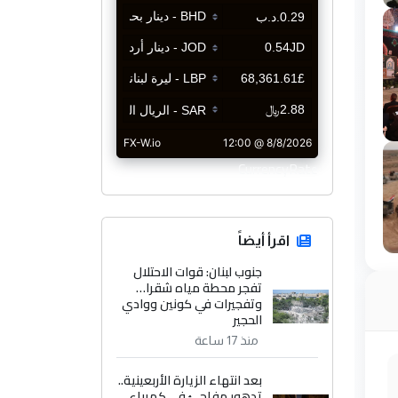
CurrencyRate
اقرأ أيضاً
جنوب لبنان: قوات الاحتلال
تفجر محطة مياه شقرا…
وتفجيرات في كونين ووادي
الحجير
منذ 17 ساعة
بعد انتهاء الزيارة الأربعينية..
تدهور مفاجئ في كهرباء