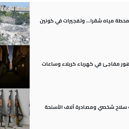
ر محطة مياه شقرا… وتفجيرات في كونين
 تدهور مفاجئ في كهرباء كربلاء وساعات
ة: تسجيل أكثر من 20 ألف سلاح شخصي ومصادرة آلاف الأسلحة