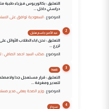
التعليق : بكالوريوس فيزياء طبية م
دراستي داخل ...
السعودية توافق على الاستمرار في إعطاء 100 منحة دراسية للطل
الموضوع :
2
عبد الأمير جاسم هليل
التعليق : نحن اباء الطلاب الأوائل ع
لزرع ...
مكتب السيد احمد الصافي : ل
الموضوع :
3
hadi
التعليق : قرار مستعجل جدا ولامصلحة
للمدير ومغرفة ...
وزير الصحة يعفي مدير مستش
الموضوع :
4
سردار