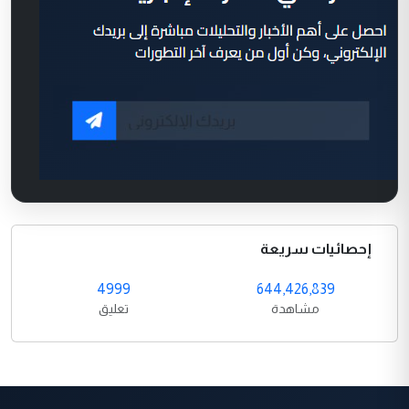
إحصائيات سريعة
4999
644,426,839
مشاهدة
تعليق