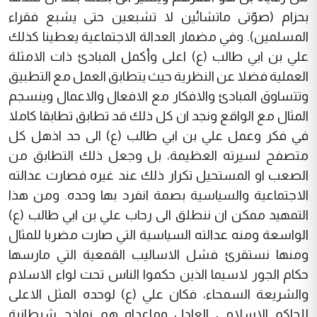
بحزام (صوّتى ماتشائين لا تشبعين حتى يشبع فقراء
المسلمين). وفي مضمار العدالة الاجتماعية يعطينا كذلك
علي بن ابي طالب (ع) اعلى وأكمل المبادئ ذات الامثلة
العملية فضلا عن النظرية حيث يتطابق العمل مع التطبيق
وتتساوق المبادئ والافكار مع الافعال والاعمال وينسجم
المثال مع الواقع ونجد ان كل ذلك قد تطابق تطابقا كاملا
في فكر وعمل علي بن ابي طالب (ع) الى حد اذهل كل
متصفح لسيرته العظيمة، بل وجعل ذلك التطابق من
الصعب او المستحيل تكرار ذلك عند غيره فصارت عدالته
الاجتماعية والسياسية بصمة انفرد بها وحده. ومن هذا
التمهيد ممكن ان ننطلق الى رحاب علي بن ابي طالب (ع)
الواسعة ومنه عدالته السياسية التي صارت مضربا للمثال
ومنها نستقرئ فشل الاساليب القمعية التي مارسها
حكام الجور لاسيما الذين حكموا الناس تحت لواء الاسلام
والشريعة السمحاء، فكان علي (ع) لوحده المثل الاعلى
للحاكم الاسلامي العادل وماعداه هم نماذج شيطانية