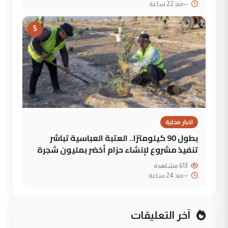
--
منذ 22 ساعة
5
اخبار محلية
بطول 90 كيلومترًا.. العتبة العباسية تباشر
تنفيذ مشروع لإنشاء حزام أخضر بمليون شجرة
613 مشاهدة
--
منذ 24 ساعة
آخر التعليقات