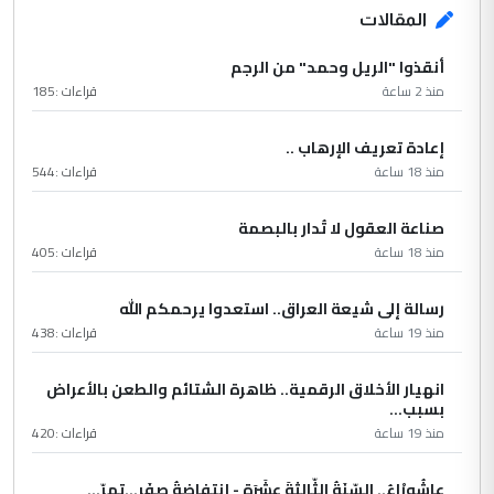
المقالات
أنقذوا "الريل وحمد" من الرجم
منذ 2 ساعة
قراءات :
185
إعادة تعريف الإرهاب ..
منذ 18 ساعة
قراءات :
544
صناعة العقول لا تُدار بالبصمة
منذ 18 ساعة
قراءات :
405
رسالة إلى شيعة العراق.. استعدوا يرحمكم الله
منذ 19 ساعة
قراءات :
438
انهيار الأخلاق الرقمية.. ظاهرة الشتائم والطعن بالأعراض
بسبب...
منذ 19 ساعة
قراءات :
420
عاشُورْاءُ.. السّنَةُ الثّالثةَ عشَرَة - إِنتفاضةُ صفَر…تمرّ...