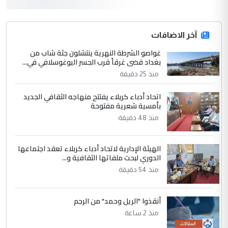
أردوغان يؤكد ان اتفاقية مكة للدفاع
الموضوع :
المشترك لا تستهدف أية دولة ومفتوحة لانضمام
الدول الشقيقة
آخر الاضافات
غواصو الشرطة النهرية ينتشلون جثة شاب من
4
بغداد قضى غرقاً قرب الجسر اليوغوسلافي في...
يوسف غزوان عصمت
منذ 25 دقيقة
التعليق : بكالوريوس فيزياء طبية متزوج و
زوجتي أيضا بكالوريوس سكني بغداد أرغب في
اتحاد أدباء كربلاء يفتتح منهاجه الثقافي الجديد
إكمال دراستي داخل ...
بأمسية شعرية مفتوحة
السعودية توافق على الاستمرار في
الموضوع :
منذ 48 دقيقة
إعطاء 100 منحة دراسية للطلبة العراقيين في
جامعاتها سنويا
الهيئة الإدارية لاتحاد أدباء كربلاء تعقد اجتماعها
الدوري لبحث ملفاتها الثقافية و...
5
عبد الأمير جاسم هليل
منذ 54 دقيقة
التعليق : نحن اباء الطلاب الأوائل على العراق
نتشرف بلقاء السيد احمد الصافي في العتبات
أنقذوا "الريل وحمد" من الرجم
الحسنية لزرع ...
منذ 2 ساعة
مكتب السيد احمد الصافي : لا يوجود
الموضوع :