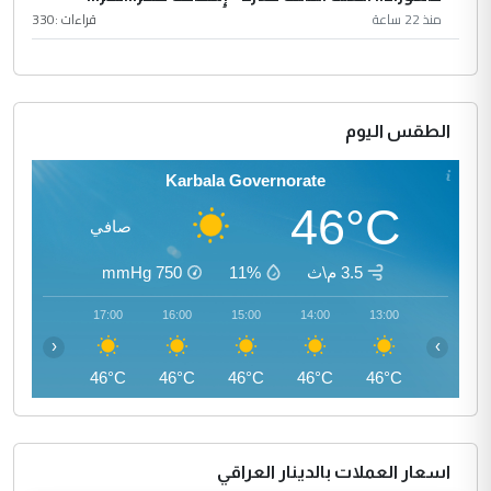
منذ 22 ساعة
قراءات :
330
الطقس اليوم
Karbala Governorate
46°C
صافي
3.5 م\ث
11%
750
mmHg
18:00
17:00
16:00
15:00
14:00
13:00
‹
›
45°C
46°C
46°C
46°C
46°C
46°C
اسعار العملات بالدينار العراقي