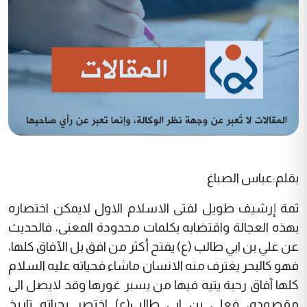
بقلم:عباس الصباغ
ثمة إرشيف طويل لفتى الاسلام الاول لايمكن اختصاره
بهذه العجالة واقتضابه بكلمات محدودة المعنى، فالحديث
عن علي بن ابي طالب (ع) يفتح أكثر من افق بل الآفاق كلها،
فهو كالبحر يغترف منه الانسان ماشاء فحياته عليه السلام
كلها آفاق رحبة يتيه فيها من يسبر غورها وقد لايصل الى
مقصوده، فعلي بن ابي طالب(ع) اختصر بحياته تاريخ