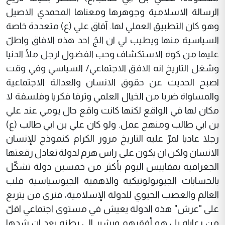
الرسالة الاسلامية وجوهرها ومعناها المحمدي الاصيل
وهو كان التطبيق العملي لها. آفاق علي (ع) متعددة خاصة
السياسية منها ويطيب لي ان الجَ احد هذه الافاق واطلّ
عليها من كوة الاستكشاف وحب الفضول لرجل ملأ الدنيا
وشغل التاريخ انه الافق الاجتماعي/ السياسي وفي وقت
اصبح الحديث عن حقوق الانسان والعدالة الاجتماعية
والمساواة ضربا من الخيال العلمي وترفا فكريا وفلسفة لا
مكان لها في الواقع لكنها كانت واقع حال يومي عند علي
بن ابي طالب ومنهج عمل. ولو كان علي بن ابي طالب (ع)
رجلا عاديا لمرّ عليه التاريخ مرور الكرام كنموذج للإنسان
الانسان ولكن ان يكون على راس هرم لدولة تعادل رقعتها
الجغرافية بمقاييس اليوم بأكثر من خمسين دولة تشكّل
بالحسابات الجيوبولوتيكية والاهمية الجيوسياسية قلب
العالم والعصب الحيوي للدولة الإسلامية، فنرى من يتربع
على "عرش" هذه الدولة يعيش في مستوى اجتماعي اقلّ
من رعاياه بل هو أفقرهم ويشير الى بطنه بعد ان شدها