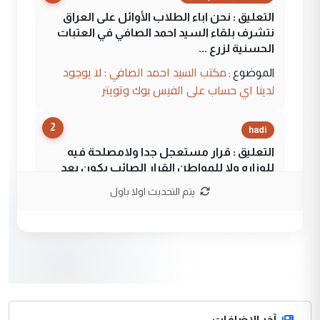
التعليق : نحن اباء الطلاب الأوائل على العراق
نتشرف بلقاء السيد احمد الصافي في العتبات
الحسنية لزرع ...
مكتب السيد احمد الصافي : لا يوجود
الموضوع :
لدينا اي حساب على الفيس بوك وتويتر
2
hadi
التعليق : قرار مستعجل جدا ولامصلحة فيه
للوزاره ولا للمواطن القرار الصائب يكون بعد
الاستماع للمدير ومغرفة ...
يتم التحديث اولا باول
وزير الصحة يعفي مدير مستشفى الكرخ
الموضوع :
العام في بغداد
3
سردار
التعليق : واحد من عصابة علي ماما يسقط
جنسية الرافد الثالث للعراق ومن اصول عريقة
ابا فرات ...
آخر الاضافات