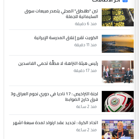
الجواهري يرد على صدام حسين سل
تين "طقطق" المحلي يتصدر مبيعات سوق
الموضوع :
السليمانية للجملة
مضجعيك يابن الزنا (نص كامل)
منذ 6 دقيقة
4
سردار
الكويت تقرر إغلاق المدرسة الإيرانية
التعليق : واحد من عصابة علي ماما يسقط
منذ 11 دقيقة
جنسية الرافد الثالث للعراق ومن اصول عريقة
ابا فرات ...
رئيس هيئة النزاهة: لا مظلَّة تحمي الفاسدين
الجواهري يرد على صدام حسين سل
الموضوع :
منذ 17 دقيقة
مضجعيك يابن الزنا (نص كامل)
لجنة التراخيص : 17 ناديا في دوري نجوم العراق و3
5
حيدر عاشور
فرق خارج الضوابط
التعليق : تحياتي لك استاذ حامدتركان. كلام
منذ 2 ساعة
دقيق ومسؤول؛ فالاستثمار الحقيقي للإنسان
وثروات البلد يعتمد على الكفاءة ...
اتحاد الكرة : تجديد عقد ارنولد لمدة سبعة اشهر
بين الإهمال واغتصاب الأرض.. بلاد
الموضوع :
منذ 2 ساعة
الرافدين تعاني الجفاف والتصحر!!