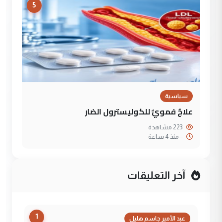
5
سياسية
علاجٌ فمويٌّ للكوليسترول الضار
223 مشاهدة
--
منذ 4 ساعة
آخر التعليقات
1
عبد الأمير جاسم هليل