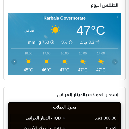
الطقس اليوم
Karbala Governorate
47°C
صافي
3.3 م\ث
9%
750
mmHg
19:00
18:00
17:00
16:00
15:00
14:00
‹
›
43°C
45°C
46°C
47°C
47°C
47°C
اسعار العملات بالدينار العراقي