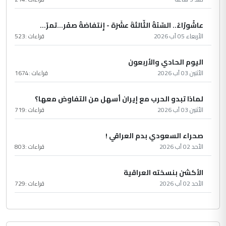
عاشُورْاءُ.. السّنَةُ الثّالثةَ عشَرَة - إِنتفاضةُ صفَر…تمرّ...
الأربعاء 05 آب 2026
قراءات :
523
اليوم الحادي والأربعون
الأثنين 03 آب 2026
قراءات :
1674
لماذا تبدو الحرب مع إيران أسهل من التفاوض معها؟
الأثنين 03 آب 2026
قراءات :
719
صحراء السعودي بدم العراقي !
الأحد 02 آب 2026
قراءات :
803
الأكشن بنسخته العراقية
الأحد 02 آب 2026
قراءات :
729