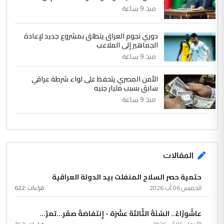
منذ 9 ساعة
دوري نجوم العراق ينطلق بمشروع جديد لإعادة
الجماهير إلى الملاعب
منذ 9 ساعة
الأمن المصري يتحفظ على لواء شرطة عراقي
سابق بسبب مليار جنيه
منذ 9 ساعة
المقالات
حتمية حصر السلاح المنفلت بيد الدولة العراقية
الخميس 06 آب 2026
قراءات :
622
عاشُورْاءُ.. السّنَةُ الثّالثةَ عشَرَة - إِنتفاضةُ صفَر…تمرّ...