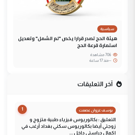
سياسية
هيئة الحج تصدر قرارا يخص "لم الشمل" وتعديل
استمارة قرعة الحج
706 مشاهدة
--
منذ 17 ساعة
آخر التعليقات
1
يوسف غزوان عصمت
التعليق : بكالوريوس فيزياء طبية متزوج و
زوجتي أيضا بكالوريوس سكني بغداد أرغب في
إكمال دراستي داخل ...