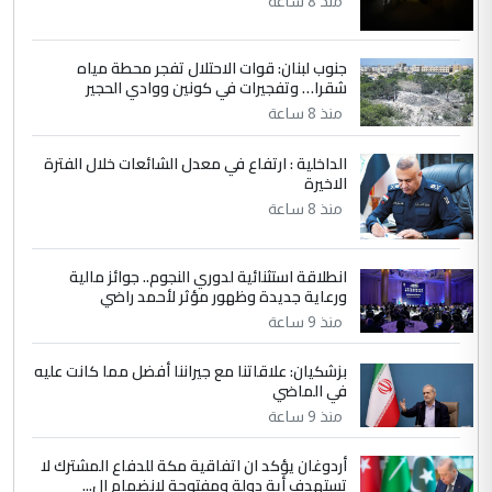
العام في بغداد
منذ 8 ساعة
جنوب لبنان: قوات الاحتلال تفجر محطة مياه
4
سردار
شقرا… وتفجيرات في كونين ووادي الحجير
التعليق : واحد من عصابة علي ماما يسقط
منذ 8 ساعة
جنسية الرافد الثالث للعراق ومن اصول عريقة
ابا فرات ...
الداخلية : ارتفاع في معدل الشائعات خلال الفترة
الاخيرة
الجواهري يرد على صدام حسين سل
الموضوع :
مضجعيك يابن الزنا (نص كامل)
منذ 8 ساعة
انطلاقة استثنائية لدوري النجوم.. جوائز مالية
5
سردار
ورعاية جديدة وظهور مؤثر لأحمد راضي
التعليق : واحد من عصابة علي ماما يسقط
منذ 9 ساعة
جنسية الرافد الثالث للعراق ومن اصول عريقة
ابا فرات ...
بزشكيان: علاقاتنا مع جيراننا أفضل مما كانت عليه
في الماضي
الجواهري يرد على صدام حسين سل
الموضوع :
مضجعيك يابن الزنا (نص كامل)
منذ 9 ساعة
أردوغان يؤكد ان اتفاقية مكة للدفاع المشترك لا
تستهدف أية دولة ومفتوحة لانضمام ال...