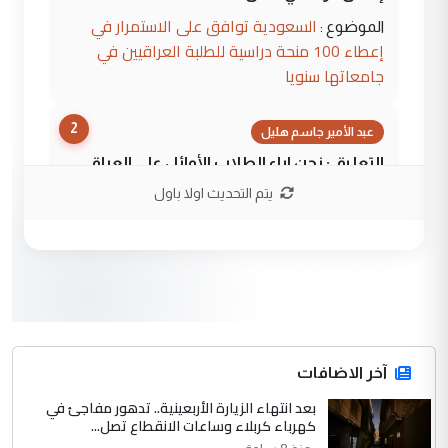
السعودية توافق على الاستمرار في
الموضوع :
إعطاء 100 منحة دراسية للطلبة العراقيين في
جامعاتها سنويا
2
عبد الأمير جاسم هليل
التعليق : نحن اباء الطلاب الأوائل على العراق
نتشرف بلقاء السيد احمد الصافي في العتبات
يتم التحديث اولا باول
الحسنية لزرع ...
مكتب السيد احمد الصافي : لا يوجود
الموضوع :
لدينا اي حساب على الفيس بوك وتويتر
3
hadi
التعليق : قرار مستعجل جدا ولامصلحة فيه
آخر الاضافات
للوزاره ولا للمواطن القرار الصائب يكون بعد
الاستماع للمدير ومغرفة ...
بعد انتهاء الزيارة الأربعينية.. تدهور مفاجئ في
كهرباء كربلاء وساعات الانقطاع تصل...
وزير الصحة يعفي مدير مستشفى الكرخ
الموضوع :