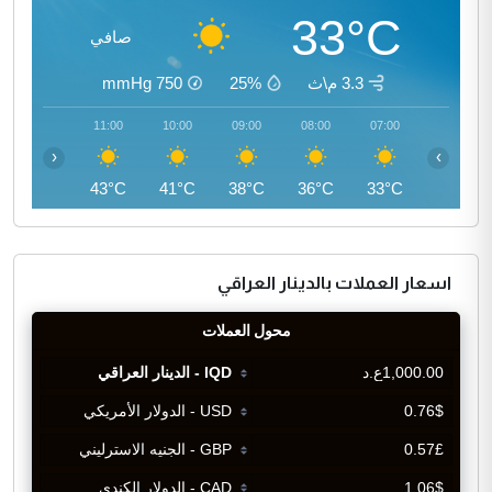
33°C
صافي
3.3 م\ث
25%
750
mmHg
12:00
11:00
10:00
09:00
08:00
07:00
‹
›
44°C
43°C
41°C
38°C
36°C
33°C
اسعار العملات بالدينار العراقي