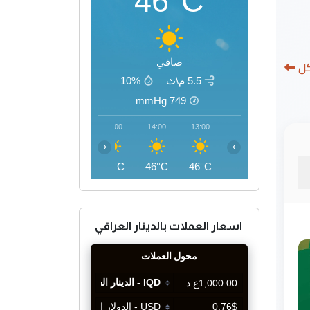
46°C
صافي
كل
5.5 م\ث
10%
mmHg
749
17:00
16:00
15:00
14:00
13:00
‹
›
45°C
46°C
46°C
46°C
46°C
اسعار العملات بالدينار العراقي