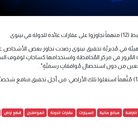
في نينوى.
 المُرور في مركز المُحافظة واستخدامها كساحاتٍ لوقوف السيّ
مُراجعين من دون استحصال مُوافقاتٍ رسميَّةٍ".
ولفت البيان، إلى أن "الفريق تمكن من ضبط (12) مُتَّهماً استغلوا تلك الأراضي؛ من أجل تحقيق منافع شخ
النزاهة
مبالغ مالية
السيارات
عقارات الدولة
المواطنين
قطع اراض