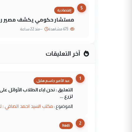
5
إقتصادية
مستشار حكومي يكشف مصير روا
673 مشاهدة
--
منذ 22 ساعة
آخر التعليقات
1
عبد الأمير جاسم هليل
التعليق : نحن اباء الطلاب الأوائل ع
لزرع ...
مكتب السيد احمد الصافي : ل
الموضوع :
2
hadi