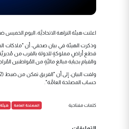
اعلنت هيئة النزاهة الاتحاديَّة، اليوم الخميس ضبط (12) متهماً تجاوزوا على عقارات عائدة للدولة 
قطع أراضٍ مملوكةٍ للدولة بالقرب من مُديريَّة
والقيام بجباية مبالغ ماليَّةٍ من المُواطنين ال
حساب المصلحة العامَّة".
المصلحة العامة
هيئة 
كلمات مفتاحية
التعليقات