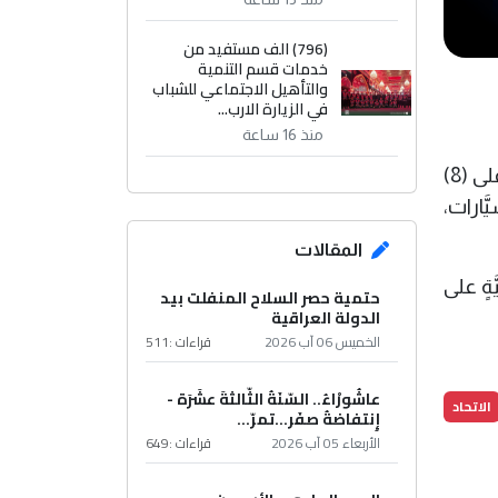
(796) الف مستفيد من
خدمات قسم التنمية
والتأهيل الاجتماعي للشباب
في الزيارة الارب...
منذ 16 ساعة
وذكرت الهيئة في بيان صحفي، أن "ملاكات الهيئة في مُديريَّة تحقيق نينوى رصدت تجاوز بعض الأشخاص على (8)
َارات،
المقالات
صيَّةٍ على
حتمية حصر السلاح المنفلت بيد
الدولة العراقية
الخميس 06 آب 2026
قراءات :
511
عاشُورْاءُ.. السّنَةُ الثّالثةَ عشَرَة -
الاتحاد
إِنتفاضةُ صفَر…تمرّ...
الأربعاء 05 آب 2026
قراءات :
649