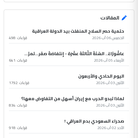
المقالات
حتمية حصر السلاح المنفلت بيد الدولة العراقية
الخميس 06 آب 2026
قراءات :
498
عاشُورْاءُ.. السّنَةُ الثّالثةَ عشَرَة - إِنتفاضةُ صفَر…تمرّ...
الأربعاء 05 آب 2026
قراءات :
641
اليوم الحادي والأربعون
الأثنين 03 آب 2026
قراءات :
1792
لماذا تبدو الحرب مع إيران أسهل من التفاوض معها؟
الأثنين 03 آب 2026
قراءات :
834
صحراء السعودي بدم العراقي !
الأحد 02 آب 2026
قراءات :
918