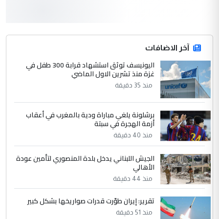
3
سردار
التعليق : واحد من عصابة علي ماما يسقط
جنسية الرافد الثالث للعراق ومن اصول عريقة
ابا فرات ...
آخر الاضافات
الجواهري يرد على صدام حسين سل
اليونيسف توثق استشهاد قرابة 300 طفل في
الموضوع :
غزة منذ تشرين الاول الماضي
مضجعيك يابن الزنا (نص كامل)
منذ 35 دقيقة
4
سردار
برشلونة يلغي مباراة ودية بالمغرب في أعقاب
التعليق : واحد من عصابة علي ماما يسقط
أزمة الهجرة في سبتة
جنسية الرافد الثالث للعراق ومن اصول عريقة
منذ 40 دقيقة
ابا فرات ...
الجواهري يرد على صدام حسين سل
الموضوع :
الجيش اللبناني يدخل بلدة المنصوري لتأمين عودة
مضجعيك يابن الزنا (نص كامل)
الأهالي
منذ 44 دقيقة
5
حيدر عاشور
تقرير: إيران طوّرت قدرات صواريخها بشكل كبير
التعليق : تحياتي لك استاذ حامدتركان. كلام
منذ 51 دقيقة