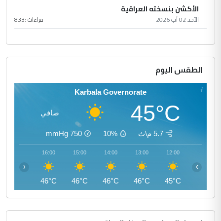
الأكشن بنسخته العراقية
الأحد 02 آب 2026
قراءات :
833
الطقس اليوم
Karbala Governorate
45°C
صافي
5.7 م\ث
10%
750
mmHg
17:00
16:00
15:00
14:00
13:00
12:00
‹
›
45°C
46°C
46°C
46°C
46°C
45°C