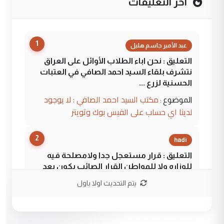
آخر التعليقات
1
عبد الأمير جاسم هليل
التعليق : نحن اباء الطلاب الأوائل على العراق
نتشرف بلقاء السيد احمد الصافي في العتبات
الحسنية لزرع ...
مكتب السيد احمد الصافي : لا يوجود
الموضوع :
لدينا اي حساب على الفيس بوك وتويتر
2
hadi
التعليق : قرار مستعجل جدا ولامصلحة فيه
للوزاره ولا للمواطن القرار الصائب يكون بعد
الاستماع للمدير ومغرفة ...
يتم التحديث اولا باول
وزير الصحة يعفي مدير مستشفى الكرخ
الموضوع :
العام في بغداد