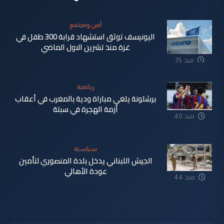
أمن ومجتمع
اليونيسف توثق استشهاد قرابة 300 طفل في
غزة منذ تشرين الاول الماضي
منذ 35
دقيقة
رياضية
برشلونة يلغي مباراة ودية بالمغرب في أعقاب
أزمة الهجرة في سبتة
منذ 40
دقيقة
سياسية
الجيش اللبناني يدخل بلدة المنصوري لتأمين
عودة الأهالي
منذ 44
دقيقة