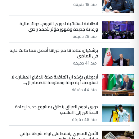
منذ 18 دقيقة
التعليق : واحد من عصابة علي ماما يسقط
جنسية الرافد الثالث للعراق ومن اصول عريقة
ابا فرات ...
انطلاقة استثنائية لدوري النجوم.. جوائز مالية
ورعاية جديدة وظهور مؤثر لأحمد راضي
الجواهري يرد على صدام حسين سل
الموضوع :
مضجعيك يابن الزنا (نص كامل)
منذ 28 دقيقة
بزشكيان: علاقاتنا مع جيراننا أفضل مما كانت عليه
5
في الماضي
سردار
منذ 41 دقيقة
التعليق : واحد من عصابة علي ماما يسقط
جنسية الرافد الثالث للعراق ومن اصول عريقة
أردوغان يؤكد ان اتفاقية مكة للدفاع المشترك لا
ابا فرات ...
تستهدف أية دولة ومفتوحة لانضمام ال...
الجواهري يرد على صدام حسين سل
الموضوع :
منذ 44 دقيقة
مضجعيك يابن الزنا (نص كامل)
دوري نجوم العراق ينطلق بمشروع جديد لإعادة
الجماهير إلى الملاعب
منذ 48 دقيقة
الأمن المصري يتحفظ على لواء شرطة عراقي
سابق بسبب مليار جنيه