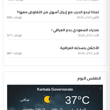
لماذا تبدو الحرب مع إيران أسهل من التفاوض معها؟
الأثنين 03 آب 2026
قراءات :
890
صحراء السعودي بدم العراقي !
الأحد 02 آب 2026
قراءات :
971
الأكشن بنسخته العراقية
الأحد 02 آب 2026
قراءات :
887
الطقس اليوم
Karbala Governorate
37°C
صافي
4.4 م\ث
19%
749
mmHg