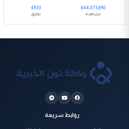
4933
644,073,690
مشاهدة
تعليق
روابط سريعة