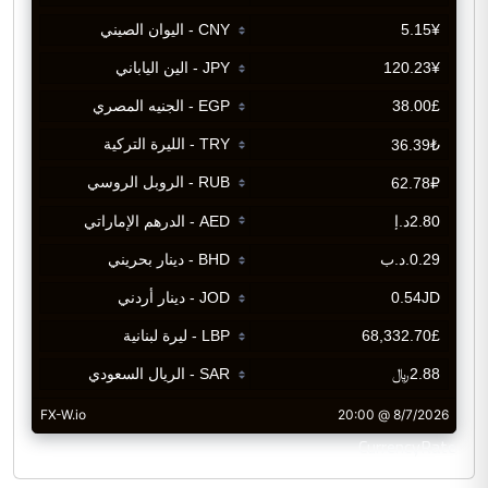
CurrencyRate