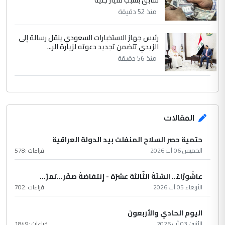
منذ 52 دقيقة
رئيس جهاز الاستخبارات السعودي ينقل رسالة إلى
الزيدي تتضمن تجديد دعوته لزيارة الر...
منذ 56 دقيقة
المقالات
حتمية حصر السلاح المنفلت بيد الدولة العراقية
الخميس 06 آب 2026
قراءات :
578
عاشُورْاءُ.. السّنَةُ الثّالثةَ عشَرَة - إِنتفاضةُ صفَر…تمرّ...
الأربعاء 05 آب 2026
قراءات :
702
اليوم الحادي والأربعون
الأثنين 03 آب 2026
قراءات :
1849