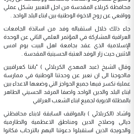
محافظة كربلاء المقدسة من اجل التعبير بشكل عملي
وواقعي عن روح الاخوة الوطنية بين ابناء البلد الواحد .
جاء ذلك خلال استقباله وفد من اساتذة الجامعات
العراقية المشاركة في المؤتمر العلمي الثاني عن الوحدة
الإسلامية الذي عقد بجامعة اهل البيت يوم امس
الاثنين حيث زار الوفد العتبة الحسينية المقدسة .
وقال الشيخ (عبد المهدي الكربلائي ) "باننا كعراقيين
مااحوجنا الى ان نعبر عن وحدتنا الوطنية في ممارسة
عملية نكسر فيها جميع الحواجز التي وضعها الاعداء بين
ابناء البلد والدين الواحد واصفا المرقد الحسيني الطاهر
بالمظلة الابوية لجميع ابناء الشعب العراقي
واشاد (الكربلائي ) بالمواقف السابقة لابناء محافظتي
ديالى وصلاح الدين ومناطق الاعظمية والطارمية
والحويجة الذين استقبلوا دعوتنا اليهم بالترحاب فكانوا