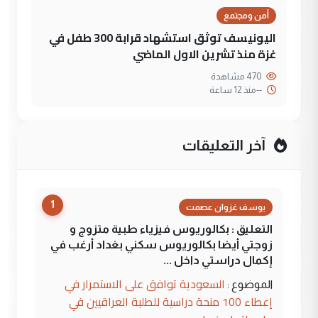
أمن ومجتمع
اليونيسف توثق استشهاد قرابة 300 طفل في
غزة منذ تشرين الاول الماضي
470 مشاهدة
--
منذ 12 ساعة
آخر التعليقات
1
يوسف غزوان عصمت
التعليق : بكالوريوس فيزياء طبية متزوج و
زوجتي أيضا بكالوريوس سكني بغداد أرغب في
إكمال دراستي داخل ...
السعودية توافق على الاستمرار في
الموضوع :
إعطاء 100 منحة دراسية للطلبة العراقيين في