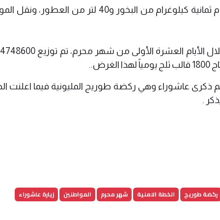
وفقاً للإحصائيات، تم في يوم عاشوراء استخدام ثمانية كيلوغرام من البخور و40 لتر من ال
رض..
 (6 تموز 2025)، اخر مراسيم ذكرى عاشوراء وهي ركضة طوريج المليونية فيما اعلنت
كر .
ركضة طوريج
الخطة الامنية
شهر محرم
المواطنين
زيارة عاشوراء