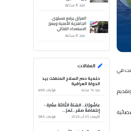
منذ 4 ساعة
العراق يرفع مستوى
الجاهزية الأمنية ويعزز
الاستعداد القتالي
منذ 4 ساعة
المقالات
مت في
حتمية حصر السلاح المنفلت بيد
الدولة العراقية
منذ 14 ساعة
قراءات :
406
ش المائي، وفرش 39000 متر مربع، وتقديم
عاشُورْاءُ.. السّنَةُ الثّالثةَ عشَرَة -
إِنتفاضةُ صفَر…تمرّ...
1 متطوعاً في تقديم الخدمات، و320 صحفياً و18 قناة فضائية
الأربعاء 05 آب 2026
قراءات :
583