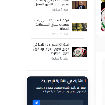
مستشار حكومي يكشف
مصير رواتب الشهر المقبل
منذ 9 ساعة
تين "طقطق" المحلي يتصدر
مبيعات سوق السليمانية
للجملة
منذ 11 ساعة
لجنة التراخيص : 17 ناديا في
دوري نجوم العراق و3 فرق
خارج الضوابط
منذ 13 ساعة