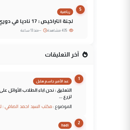
5
رياضية
لجنة التراخيص : 17 ناديا في دوري نجوم العراق و3 فرق خارج الضوابط
435 مشاهدة
--
منذ 13 ساعة
آخر التعليقات
1
عبد الأمير جاسم هليل
التعليق : نحن اباء الطلاب الأوائل ع
لزرع ...
مكتب السيد احمد الصافي : ل
الموضوع :
2
hadi