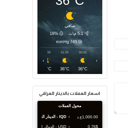
36°C
صافي
5.1 م\ث
18%
mmHg
749
04:00
03:00
02:00
01:00
00:00
‹
›
35°C
35°C
35°C
36°C
36°C
اسعار العملات بالدينار العراقي