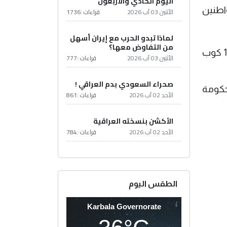
اليوم الحادي والأربعون
عطور، ونقل المواطنين
الأثنين 03 آب 2026
قراءات :
1736
لماذا تبدو الحرب مع إيران أسهل
من التفاوض معها؟
واضاف مدير الإعلام في العتبة العباسية إنه خلال الأيام العشرة الأولى من شهر محرم، تم توزيع 14748600 كوب
الأثنين 03 آب 2026
قراءات :
777
صحراء السعودي بدم العراقي !
 الحكومة
الأحد 02 آب 2026
قراءات :
861
الأكشن بنسخته العراقية
الأحد 02 آب 2026
قراءات :
784
الطقس اليوم
Karbala Governorate