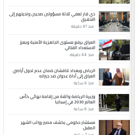
5
حيدر عاشور
ذي قار تعفي ثلاثة مسؤولين صحيين وتحيلهم إلى
التحقيق
التعليق : تحياتي لك استاذ حامدتركان. كلام
منذ 41 دقيقة
دقيق ومسؤول؛ فالاستثمار الحقيقي للإنسان
وثروات البلد يعتمد على الكفاءة ...
العراق يرفع مستوى الجاهزية الأمنية ويعزز
بين الإهمال واغتصاب الأرض.. بلاد
الموضوع :
الاستعداد القتالي
الرافدين تعاني الجفاف والتصحر!!
منذ 44 دقيقة
الرياض وبغداد تناقشان ضمان عدم تحول أراضي
العراق إلى أداة عدوان ضد جيرانه
منذ 6 ساعة
وزيرة الرياضة واثقة من إقامة نهائي كأس
العالم 2030 في إسبانيا
منذ 6 ساعة
مستشار حكومي يكشف مصير رواتب الشهر
المقبل
منذ 7 ساعة