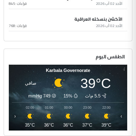
الأحد 02 آب 2026
قراءات :
845
الأكشن بنسخته العراقية
الأحد 02 آب 2026
قراءات :
768
الطقس اليوم
Karbala Governorate
39°C
صافي
5.5 م\ث
15%
749
mmHg
03:00
02:00
01:00
00:00
23:00
22:00
‹
›
35°C
35°C
36°C
36°C
37°C
39°C