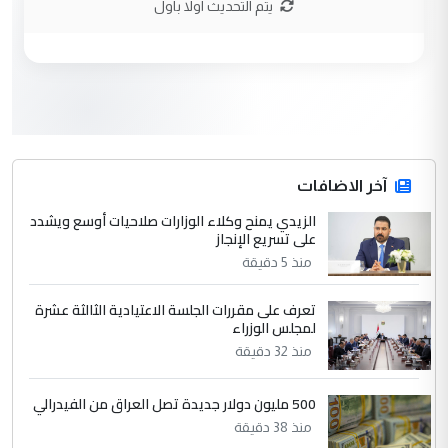
يتم التحديث اولا باول
وزير الصحة يعفي مدير مستشفى الكرخ
الموضوع :
العام في بغداد
3
سردار
التعليق : واحد من عصابة علي ماما يسقط
جنسية الرافد الثالث للعراق ومن اصول عريقة
ابا فرات ...
آخر الاضافات
الجواهري يرد على صدام حسين سل
الزيدي يمنح وكلاء الوزارات صلاحيات أوسع ويشدد
الموضوع :
على تسريع الإنجاز
مضجعيك يابن الزنا (نص كامل)
منذ 5 دقيقة
4
سردار
تعرف على مقررات الجلسة الاعتيادية الثالثة عشرة
لمجلس الوزراء
التعليق : واحد من عصابة علي ماما يسقط
جنسية الرافد الثالث للعراق ومن اصول عريقة
منذ 32 دقيقة
ابا فرات ...
الجواهري يرد على صدام حسين سل
500 مليون دولار جديدة تصل العراق من الفيدرالي
الموضوع :
مضجعيك يابن الزنا (نص كامل)
منذ 38 دقيقة