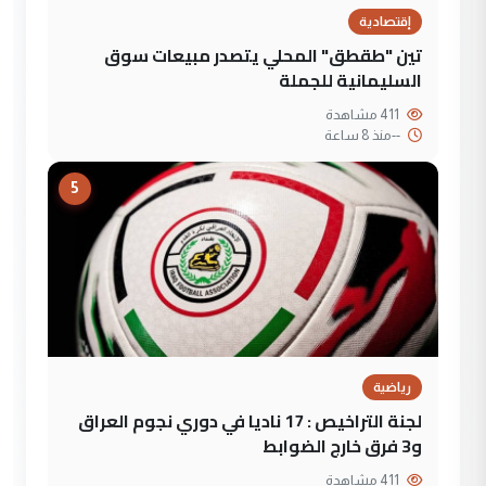
إقتصادية
تين "طقطق" المحلي يتصدر مبيعات سوق
السليمانية للجملة
411 مشاهدة
--
منذ 8 ساعة
5
رياضية
لجنة التراخيص : 17 ناديا في دوري نجوم العراق
و3 فرق خارج الضوابط
411 مشاهدة