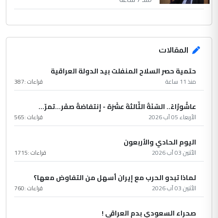
المقالات
حتمية حصر السلاح المنفلت بيد الدولة العراقية
منذ 11 ساعة
قراءات :
387
عاشُورْاءُ.. السّنَةُ الثّالثةَ عشَرَة - إِنتفاضةُ صفَر…تمرّ...
الأربعاء 05 آب 2026
قراءات :
565
اليوم الحادي والأربعون
الأثنين 03 آب 2026
قراءات :
1715
لماذا تبدو الحرب مع إيران أسهل من التفاوض معها؟
الأثنين 03 آب 2026
قراءات :
760
صحراء السعودي بدم العراقي !