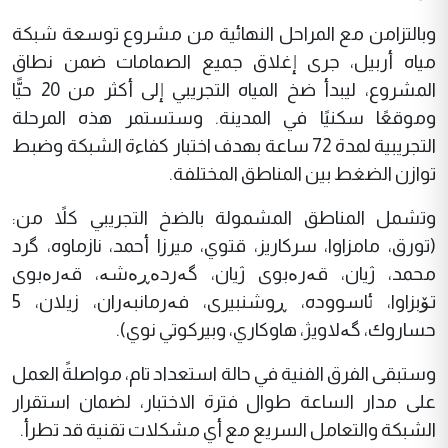
وبالتزامن مع المراحل النهائية من مشروع توسعة شبكة
مياه أربيل، جرى إغلاق جميع الصمامات ضمن نطاق
المشروع، ليبدأ ضخ المياه التجريبي إلى أكثر من 20 حيًّا
وموقعًا سكنيًا في المدينة. وستستمر هذه المرحلة
التجريبية لمدة 72 ساعة بهدف اختبار كفاءة الشبكة وضبط
توازن الضغط بين المناطق المختلفة.
وتشمل المناطق المشمولة بالضخ التجريبي كلاً من:
(تورق، مامزاوا، سركاريز، قتوي، ميرزا أحمد، نازماوه، گرد
محمد، ژيان، قەرەبوی ژیان، گەردەڕەشە، قەرەبوی
تۆبزاوا، ئاسووده، ڕوشنبیری، فەرمانبەران، زیلان، 5
حساروك، گەلاويژ، هاوكاري، وبيركوتي نوي).
وستبقى الفرق الفنية في حالة استعداد تام، مواصلةً العمل
على مدار الساعة طوال فترة الاختبار، لضمان استقرار
الشبكة والتعامل السريع مع أي مشكلات تقنية قد تطرأ.