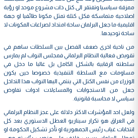
ممزقة سياسيا وتفتقر الى كتل ذات مشروع موحد او رؤية
اصلاحية متماسكة فكل كتلة تمثل مكونا طائفيا او جهة
اقليمية ما جعل البرلمان ساحة امتداد لصراعات المكونات لا
ساحة توحيدها.
من ناحية اخرى ضعف الفصل بين السلطات ساهم في
تقويض فعالية النظام البرلماني فمجلس النواب لم يمارس
سلطته الرقابية بالشكل الكامل بل غالبا ما دخل في
مساومات مع السلطة التنفيذية خصوصا حين يكون
الوزراء من نفس الكتل التي ينتمي اليها النواب هذا التداخل
جعل من الاستجوابات والمساءلات ادوات تفاوض
سياسي لا محاسبة قانونية.
ولعل احد المؤشرات الاكثر دلالة على عجز النظام البرلماني
في العراق هو تكرار سيناريو العطل الدستوري بعد كل
انتخابات غياب رئيس الجمهورية او تأخر تشكيل الحكومة او
تعطل البرلمان بسبب خلاف على منصب رئاسته وهي