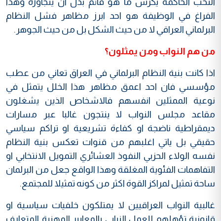
النخب الحاكمة يكرس ما هو قائم بدل ان يتجاوزه وهذا
الفراغ في الوظيفة هو احد ابرز مظاهر فشل النظام
البرلماني العراقي لا من حيث الشكل بل من حيث الجوهر.
من هم النواب ومن يمثلون؟
اذا كانت بنية النظام البرلماني في العراق تعاني من عطب
مؤسسي فان احد اعمق مظاهر هذا الخلل يتمثل في
نوعية الممثلين انفسهم فالاشخاص الذين يشغلون
مقاعد مجلس النواب لا ينتجون غالبا عبر مسارات
ديمقراطية ناضجة او كفاءة تشريعية او تراكم سياسي
حقيقي بل ياتي اغلبهم من قنوات تعكس بنية النظام
نفسه الولاء الحزبي النفوذ العشائري التمويل الانتخابي او
التفاهمات الفئوية المغلقة وهذا الواقع جعل من البرلمان
ساحة تمثيل لمراكز القوة اكثر من كونه تمثيلا للمجتمع.
غالبية النواب العراقيين لا يمتلكون خلفيات سياسية او
قانونية تؤهلهم للعمل النيابي بالمعايير المهنية المتعارف