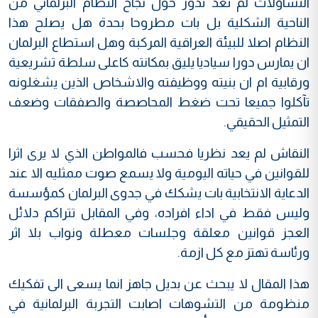
التساؤلات لم تعد تدور حول نجاح النظام البرلماني من
الناحية الشكلية بل بات مطروحا بحدة هل يصلح هذا
النظام اصلا للبيئة العراقية المركبة وهل استطاع البرلمان
ان يمارس دورا سياديا يليق بمكانته كاعلى سلطة تشريعية
ورقابية ام ان بنيته ووظيفته والاشخاص الذين يشغلونه
تآكلوا جميعا تحت ضغط المحاصصة والصفقات وضعف
التمثيل الحقيقي.
النقاش لم يعد نظريا فحسب فالمواطن الذي لا يرى اثرا
للقوانين في حياته اليومية ولا يسمع صوت ممثليه الا عند
الدعاية الانتخابية بات يشكك في جدوى البرلمان كمؤسسة
وليس فقط في اداء افراده، وفي المقابل تتراكم دلائل
العجز قوانين معلقة وجلسات معطلة ونواب بلا اثر
ورئاسة تهتز مع كل ازمة.
هذا المقال لا يبحث عن بديل جاهز انما يسعى الى تفكيك
منظومة من التشوهات اصابت التجربة البرلمانية في