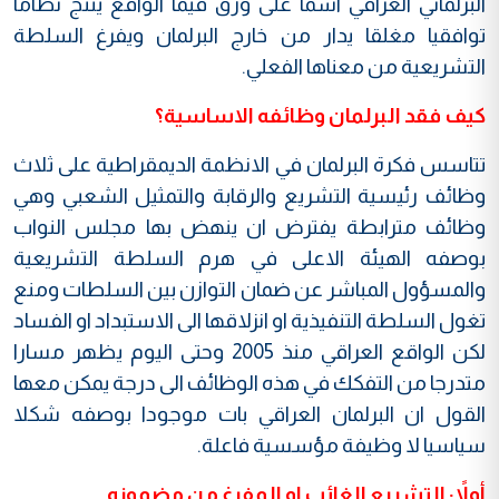
البرلماني العراقي اسما على ورق فيما الواقع ينتج نظاما
توافقيا مغلقا يدار من خارج البرلمان ويفرغ السلطة
التشريعية من معناها الفعلي.
كيف فقد البرلمان وظائفه الاساسية؟
تتاسس فكرة البرلمان في الانظمة الديمقراطية على ثلاث
وظائف رئيسية التشريع والرقابة والتمثيل الشعبي وهي
وظائف مترابطة يفترض ان ينهض بها مجلس النواب
بوصفه الهيئة الاعلى في هرم السلطة التشريعية
والمسؤول المباشر عن ضمان التوازن بين السلطات ومنع
تغول السلطة التنفيذية او انزلاقها الى الاستبداد او الفساد
لكن الواقع العراقي منذ 2005 وحتى اليوم يظهر مسارا
متدرجا من التفكك في هذه الوظائف الى درجة يمكن معها
القول ان البرلمان العراقي بات موجودا بوصفه شكلا
سياسيا لا وظيفة مؤسسية فاعلة.
أولاً: التشريع الغائب او المفرغ من مضمونه