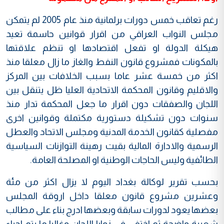
رغم تعاقب خمس دورات برلمانية منذ عام 2005 لم يتمكن
مجلس النواب العراقي من اقرار قوانين حاسمة تعيد
هيكلة الدولة او تفعل اقتصادها او تنظم علاقتها
بالمكونات فمشروع قانون النفط والغاز ما زال معلقا منذ
اكثر من خمسة عشر عاما بسبب الخلافات بين المركز
والاقليم وقانون المحكمة الاتحادية العليا ظل يتنقل بين
اللجان والصفقات دون اقرار ما جعل المحكمة تدار منذ
سنوات دون تشكيلة دستورية مكتملة وقوانين اخرى
مفصلية كقانون الخدمة المدنية ومجلس الاتحاد والعطل
الرسمية والادارة المالية بقيت رهينة التوازنات السياسية
الطائفية وليس الحاجات الوطنية او المصلحة العامة.
بحسب تقرير لوكالة بغداد اليوم لا يزال اكثر من مئة
وعشرين مشروع قانون معلقا داخل اروقة المجلس
بعضها يعود لدورات سابقة وبعضها ادرج بناء على مطالب
شعبية واضحة ثم اختفى في زوايا اللجان وغالبا ما يتم احياء