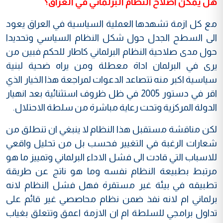
هل يمكن اصلاح النظام البرلماني في العراق؟
مع كل ازمة تشهدها العملية السياسية في العراق يعود
الى السطح الجدل حول شكل النظام السياسي وتحديدا
حول مدى صلاحية النظام البرلماني كاطار للحكم فبين من
يرى في البرلمان اداة معطلة ومن يراه ضحية لبنية
سياسية اكبر منه تتصاعد الدعوات لمراجعة هذا الخيار الذي
اقر في دستور 2005 في ظل ظروف استثنائية بعد انهيار
الدولة المركزية وتحت رعاية مباشرة من سلطة الاحتلال.
لكن مناقشة مستقبل هذا النظام لا ينبغي ان تنطلق من
شعارات الرغبة في التغيير فحسب بل من تحليل واقعي
للاسباب التي قادت الى فشل الاداء البرلماني وتمييز ما هو
مرتبط بطبيعة النظام نفسه وما هو ناتج عن طريقة
تطبيقه في بيئة غير مستقرة فهل فشل النظام لانه
برلماني ام لانه نفذ ضمن نظام محاصصي غير قائم على
تداول برامجي للسلطة ام ان الازمة اعمق وتتعلق بغياب