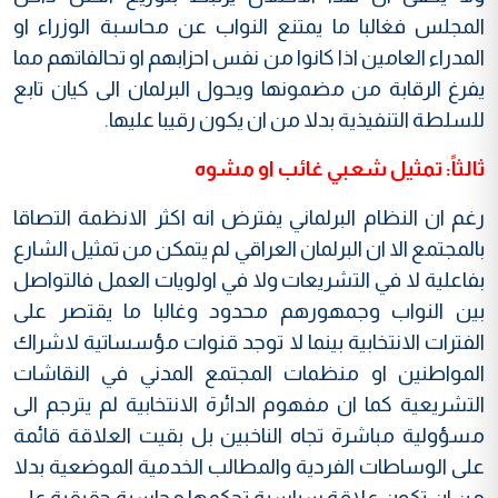
المجلس فغالبا ما يمتنع النواب عن محاسبة الوزراء او
المدراء العامين اذا كانوا من نفس احزابهم او تحالفاتهم مما
يفرغ الرقابة من مضمونها ويحول البرلمان الى كيان تابع
للسلطة التنفيذية بدلا من ان يكون رقيبا عليها.
ثالثاً: تمثيل شعبي غائب او مشوه
رغم ان النظام البرلماني يفترض انه اكثر الانظمة التصاقا
بالمجتمع الا ان البرلمان العراقي لم يتمكن من تمثيل الشارع
بفاعلية لا في التشريعات ولا في اولويات العمل فالتواصل
بين النواب وجمهورهم محدود وغالبا ما يقتصر على
الفترات الانتخابية بينما لا توجد قنوات مؤسساتية لاشراك
المواطنين او منظمات المجتمع المدني في النقاشات
التشريعية كما ان مفهوم الدائرة الانتخابية لم يترجم الى
مسؤولية مباشرة تجاه الناخبين بل بقيت العلاقة قائمة
على الوساطات الفردية والمطالب الخدمية الموضعية بدلا
من ان تكون علاقة سياسية تحكمها محاسبة حقيقية على