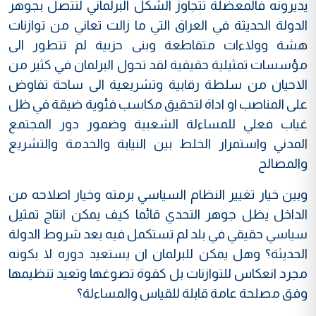
يديرونه فالمعضلة تتجاوز الشكل البرلماني لتتصل بجوهر
الدولة الحديثة في العراق التي ما زالت تعاني من توازنات
هشة وولاءات متقاطعة وبنى حزبية لم تتطور الى
مؤسسات تمثيلية حقيقية لقد تحول البرلمان في كثير من
الاحيان من سلطة رقابية وتشريعية الى ساحة تفاوض
على المناصب او اداة لتحقيق مكاسب فئوية ضيقة في ظل
غياب فعلي للمساءلة الشعبية وضمور دور المجتمع
المدني واستمرار الخلط بين النيابة والخدمة والتشريع
والمصالح
وبين خيار تغيير النظام السياسي برمته وخيار اصلاحه من
الداخل يظل جوهر التحدي قائما كيف يمكن انتاج تمثيل
سياسي حقيقي في بلد لم تستكمل فيه بعد شروط الدولة
الحديثة؟ وهل يمكن للبرلمان ان يستعيد دوره لا بكونه
مجرد انعكاس للتوازنات بل كقوة تصوغها وتعيد تنظيمها
وفق مصلحة عامة قابلة للقياس والمساءلة؟