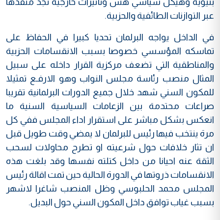
بنيوية وهيكل سياسي هش وتأثيرات خارجية تجد منفذها
عبر التوازنات الطائفية والحزبية.
في الداخل يواجه البرلمان تحديا كبيرا في الحفاظ على
تماسكه المؤسسي خصوصا بسبب الانقسامات الحزبية
والمناطقية التي تضعف مركزية القرار داخله على سبيل
المثال منصب رئاسة مجلس النواب وهو الارفـع تمثيلا
للمكون السني شهد خلال جميع الدورات البرلمانية تقريبا
صراعات محتدمة بين الزعامات السياسية السنية ما
انعكس بشكل مباشر على استقرار اداء المجلس ففي كل
مرة ينتخب فيها رئيس للبرلمان لا يمضي وقت طويل قبل
ان تثار خلافات حول شرعيته او تطرح محاولات لسحب
الثقة عنه احيانا من داخل كتلته نفسها وقد بلغت هذه
الانقسامات ذروتها في الدورة الحالية حين تمت اقالة رئيس
المجلس محمد الحلبوسي وظل المنصب شاغرا لاشهر
بسبب غياب توافق داخل المكون السني حول البديل.