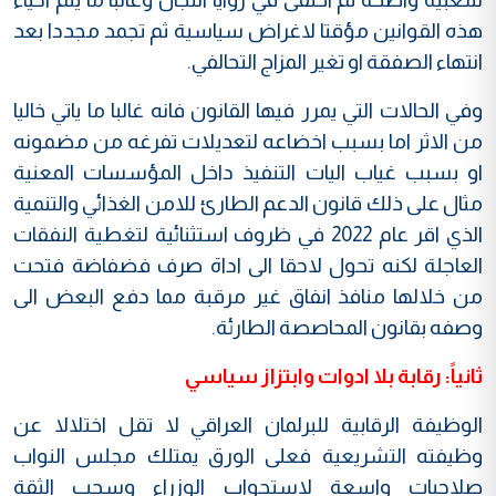
هذه القوانين مؤقتا لاغراض سياسية ثم تجمد مجددا بعد
انتهاء الصفقة او تغير المزاج التحالفي.
وفي الحالات التي يمرر فيها القانون فانه غالبا ما ياتي خاليا
من الاثر اما بسبب اخضاعه لتعديلات تفرغه من مضمونه
او بسبب غياب اليات التنفيذ داخل المؤسسات المعنية
مثال على ذلك قانون الدعم الطارئ للامن الغذائي والتنمية
الذي اقر عام 2022 في ظروف استثنائية لتغطية النفقات
العاجلة لكنه تحول لاحقا الى اداة صرف فضفاضة فتحت
من خلالها منافذ انفاق غير مرقبة مما دفع البعض الى
وصفه بقانون المحاصصة الطارئة.
ثانياً: رقابة بلا ادوات وابتزاز سياسي
الوظيفة الرقابية للبرلمان العراقي لا تقل اختلالا عن
وظيفته التشريعية فعلى الورق يمتلك مجلس النواب
صلاحيات واسعة لاستجواب الوزراء وسحب الثقة