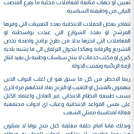
تعيين او جهات متابعة لمعاملات محلية ما يفرغ المنصب
النيابي من وظيفته السياسية.
تتفاخر بعض الحملات الانتخابية بعدد التعيينات التي وفرها
المرشح او بعدد الشوارع التي عبدت بواسطته او
المعاملات التي انجزها بدلا من طرح برامج واضحة تخص
التشريع والرقابة وهكذا يتحول البرلمان الى ما يشبه بلدية
كبرى او مكتب خدمات لا ينتج سياسات وطنية بل يعيد انتاج
ازمة الزبائنية وتفتيت الدولة.
ربما الاخطر من كل ما سبق هو ان اغلب النواب الذين
يتهمون بالفشل او التغيب او التربح يعاد انتخابهم مرة اخرى
بسبب طبيعة النظام الانتخابي غير العادل واعتماد الكتل
على نفس القواعد الانتخابية وغياب اي ادوات مجتمعية
فعالة لمحاسبة ممثلي الشعب.
وبذلك فاننا امام حلقة مغلقة كتل تنتج نوابا لا يمثلون
مشروعا وناخبون لا يملكون ادوات للمحاسبة ونظام