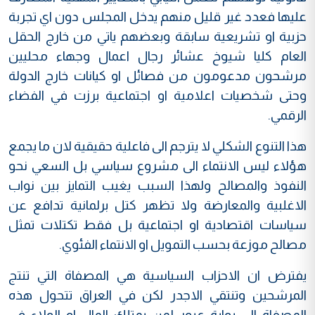
عليها فعدد غير قليل منهم يدخل المجلس دون اي تجربة
حزبية او تشريعية سابقة وبعضهم ياتي من خارج الحقل
العام كليا شيوخ عشائر رجال اعمال وجهاء محليين
مرشحون مدعومون من فصائل او كيانات خارج الدولة
وحتى شخصيات اعلامية او اجتماعية برزت في الفضاء
الرقمي.
هذا التنوع الشكلي لا يترجم الى فاعلية حقيقية لان ما يجمع
هؤلاء ليس الانتماء الى مشروع سياسي بل السعي نحو
النفوذ والمصالح ولهذا السبب يغيب التمايز بين نواب
الاغلبية والمعارضة ولا تظهر كتل برلمانية تدافع عن
سياسات اقتصادية او اجتماعية بل فقط تكتلات تمثل
مصالح موزعة بحسب التمويل او الانتماء الفئوي.
يفترض ان الاحزاب السياسية هي المصفاة التي تنتج
المرشحين وتنتقي الاجدر لكن في العراق تتحول هذه
المصفاة الى بوابة عبور لمن يمتلك المال او الولاء في