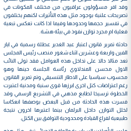
وقد اقر مسؤولون عراقيون من مختلف المكونات في
تصريحات علنية بوجود مثل هذه التأثيرات لكنهم يختلفون
في تفسير حجمها وحدودها وفيما اذا كانت تعكس تبعية
فعلية ام مجرد توازن نفوذ في بيئة هشة.
حادثة تمرير قانون اعتبار عيد الغدير عطلة رسمية في ايار
الفين واربعة وعشرين اثناء شغور منصب رئيس المجلس
تعد مثالا دالا على تداخل هذه العوامل فقد تولى النائب
الاول محسن المندلاوي رئاسة الجلسة حينها وهو
محسوب سياسيا على الاطار التنسيقي وتم تمرير القانون
رغم اعتراضات كتل اخرى ابرزها قوى سنية ومدنية اعتبرت
الخطوة ترسيخا لطابع مذهبي في التشريع الرسمي وقد
فسرت هذه الحادثة من قبل البعض بوصفها انعكاسا
لخلل التوازن داخل البرلمان بينما اعتبرها اخرون نتيجة
طبيعية لفراغ القيادة ومحدودية التوافق بين الكتل.
ما بين التأويلات السياسية والواقع الاجرائي تبقى مثل هذه