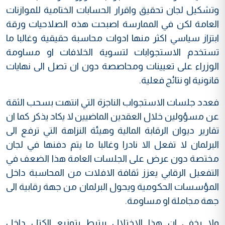
وتشكيل لجان تحقيق واقرار الحسابات الختامية للموازنات
العامة لكن في الممارسة اصبحت هذه الصلاحيات ورقة
ابتزاز سياسي اكثر منها ادوات محاسبة حقيقية وغالبا ما
تستخدم الاستجوابات لتسوية الخلافات او مساومة
الوزراء على تعيينات ومحاصصة دون ان تصل الى نهايات
قانونية او نتائج فعلية.
فعدد جلسات الاستجواب الناجزة التي انتهت بسحب الثقة
عن مسؤولين خلال العقدين الماضيين لا يكاد يذكر كما ان
تقارير ديوان الرقابة المالية وهيئة النزاهة التي ترفع الى
البرلمان لا تفعل الا نادرا وغالبا ما يتم دفنها في لجان
مختصة دون عرض على الجلسات العامة هذا الضعف في
التفعيل الرقابي يعزز ثقافة الافلات من المحاسبة داخل
المؤسسات الحكومية ويحول البرلمان من جهة رقابية الى
جهة مجاملة او مساومة.
ولا يخفى ان هذا الاختلال يرتبط بتوزيع الكتل داخل