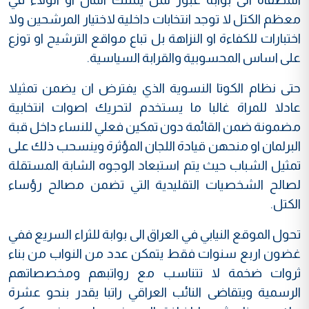
معظم الكتل لا توجد انتخابات داخلية لاختيار المرشحين ولا
اختبارات للكفاءة او النزاهة بل تباع مواقع الترشيح او توزع
على اساس المحسوبية والقرابة السياسية.
حتى نظام الكوتا النسوية الذي يفترض ان يضمن تمثيلا
عادلا للمراة غالبا ما يستخدم لتحريك اصوات انتخابية
مضمونة ضمن القائمة دون تمكين فعلي للنساء داخل قبة
البرلمان او منحهن قيادة اللجان المؤثرة وينسحب ذلك على
تمثيل الشباب حيث يتم استبعاد الوجوه الشابة المستقلة
لصالح الشخصيات التقليدية التي تضمن مصالح رؤساء
الكتل.
تحول الموقع النيابي في العراق الى بوابة للثراء السريع ففي
غضون اربع سنوات فقط يتمكن عدد من النواب من بناء
ثروات ضخمة لا تتناسب مع رواتبهم ومخصصاتهم
الرسمية ويتقاضى النائب العراقي راتبا يقدر بنحو عشرة