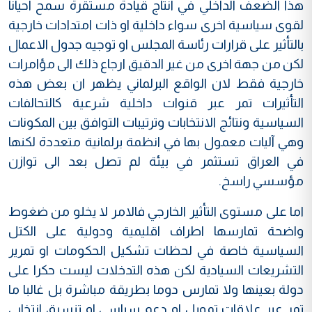
هذا الضعف الداخلي في انتاج قيادة مستقرة سمح احيانا
لقوى سياسية اخرى سواء داخلية او ذات امتدادات خارجية
بالتأثير على قرارات رئاسة المجلس او توجيه جدول الاعمال
لكن من جهة اخرى من غير الدقيق ارجاع ذلك الى مؤامرات
خارجية فقط لان الواقع البرلماني يظهر ان بعض هذه
التأثيرات تمر عبر قنوات داخلية شرعية كالتحالفات
السياسية ونتائج الانتخابات وترتيبات التوافق بين المكونات
وهي آليات معمول بها في انظمة برلمانية متعددة لكنها
في العراق تستثمر في بيئة لم تصل بعد الى توازن
مؤسسي راسخ.
اما على مستوى التأثير الخارجي فالامر لا يخلو من ضغوط
واضحة تمارسها اطراف اقليمية ودولية على الكتل
السياسية خاصة في لحظات تشكيل الحكومات او تمرير
التشريعات السيادية لكن هذه التدخلات ليست حكرا على
دولة بعينها ولا تمارس دوما بطريقة مباشرة بل غالبا ما
تمر عبر علاقات تمويل او دعم سياسي او تنسيق انتخابي