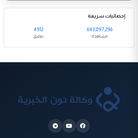
إحصائيات سريعة
4912
643,897,296
مشاهدة
تعليق