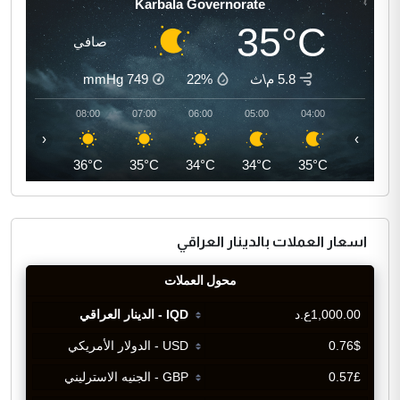
Karbala Governorate
35°C
صافي
5.8 م\ث
22%
749
mmHg
09:00
08:00
07:00
06:00
05:00
04:00
‹
›
39°C
36°C
35°C
34°C
34°C
35°C
اسعار العملات بالدينار العراقي