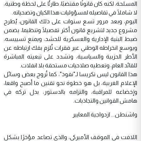
المسلحة، لكنه كان قانونًا مقتضبًا، طارئًا على لحظة وطنية،
لا شاملًا في تفاصيله لمسؤوليات هذا الكيان وتضحياته.
اليوم، وبعد مرور تسع سنوات على ذلك القانون، يُطرح
مشروع جديد لتشريع قانون أكثر تفصيلًا وتنظيما، يضمن
ضبط البنية الإدارية والعسكرية للحشد، ويمنع تسييسه،
ويوسع انخراطه الوطني عبر فقرات تُلزم بفك ارتباطه عن
الأطر الحزبية والسياسية، وتشدد على تبعيته المباشرة
للقائد العام، وتعطيه صلاحيات مستحقة بلا انفلات.
هذا القانون ليس تكريسا لـ"نفوذ"، كما تُروج بعض وسائل
الإعلام الغربية، بل هو خطوة نحو تقنين ما أصبح واقعا،
وإخضاعه للمراقبة، والتزامه بالدستور، بدل تركه في
هامش القوانين والتجاذبات.
واشنطن... ازدواجية المعايير
اللافت في الموقف الأميركي، والذي تصاعد مؤخرًا بشكل