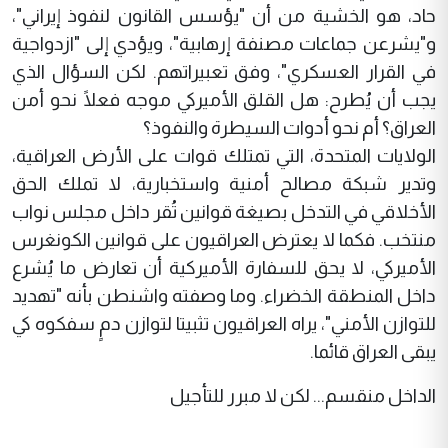
حاد، هو الخشية من أن "يؤسس القانون لنفوذ إيراني"،
و"يشرعن جماعات مصنفة إرهابية"، ويؤدي إلى "ازدواجية
في القرار العسكري"، وفق تعبيراتهم. لكن السؤال الذي
يجب أن يُطرح: هل القلق الأميركي موجه فعلًا نحو أمن
العراق؟ أم نحو أدوات السيطرة والنفوذ؟
الولايات المتحدة، التي تمتلك قوات على الأرض العراقية،
وتدير شبكة مصالح أمنية واستخبارية، لا تملك الحق
الأخلاقي في التدخل بصيغة قوانين تُقر داخل مجلس نواب
منتخب. فكما لا يعترض العراقيون على قوانين الكونغرس
الأميركي، لا يحق للسفارة الأميركية أن تعارض ما يُشرع
داخل المنطقة الخضراء. وما وصفته واشنطن بأنه "تهديد
للتوازن الأمني"، يراه العراقيون تثبيتا لتوازن دمٍ سفكوه كي
يبقى العراق قائما.
الداخل منقسم... لكن لا مبرر للتأجيل