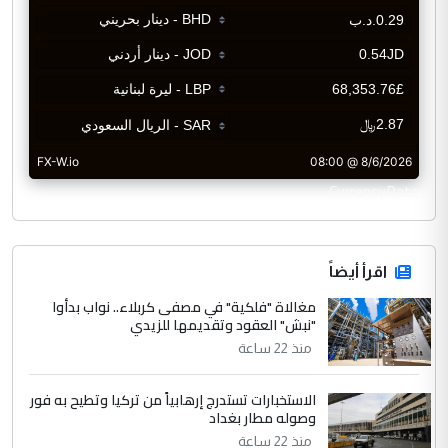
CurrencyRate
اقرأ أيضاً
مغالاة "فلكية" في مصفى كربلاء.. نواب بدأوا
"نبش" العقود وتقديمها للزيدي
منذ 22 ساعة
الاستخبارات تستدرج إرهابياً من تركيا وتطيح به فور
وصوله مطار بغداد
منذ 22 ساعة