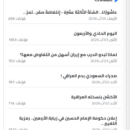
عاشُورْاءُ.. السّنَةُ الثّالثةَ عشَرَة - إِنتفاضةُ صفَر…تمرّ...
الأربعاء 05 آب 2026
قراءات :
496
اليوم الحادي والأربعون
الأثنين 03 آب 2026
قراءات :
1653
لماذا تبدو الحرب مع إيران أسهل من التفاوض معها؟
الأثنين 03 آب 2026
قراءات :
702
صحراء السعودي بدم العراقي !
الأحد 02 آب 2026
قراءات :
787
الأكشن بنسخته العراقية
الأحد 02 آب 2026
قراءات :
714
إعلان حكومة الإمام الحسين في زيارة الأربعين.. رمزية
التغيير...
الأحد 02 آب 2026
قراءات :
2571