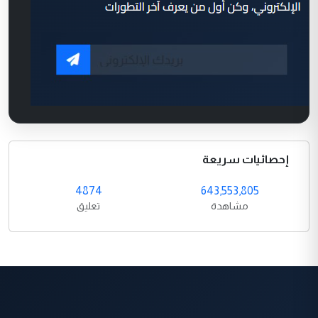
إحصائيات سريعة
4874
643,553,805
مشاهدة
تعليق