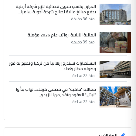
العراقي، الذي احترق بحر الصيف، في حين
العراق يكسب دعوى قضائية تلزم شركة أردنية
بدفع مبالغ مالية لصالح شركة أدوية سامرا...
حكومة الزيدي ...
منذ 36 دقيقة
نواف سلام في بغداد.. "الفيول" مقابل
الموضوع :
تصدير النفط العراقي
المالية النيابية: رواتب عام 2026 مؤمنة
منذ 39 دقيقة
الاستخبارات تستدرج إرهابياً من تركيا وتطيح به فور
وصوله مطار بغداد
منذ 22 ساعة
مغالاة "فلكية" في مصفى كربلاء.. نواب بدأوا
"نبش" العقود وتقديمها للزيدي
منذ 22 ساعة
المقالات