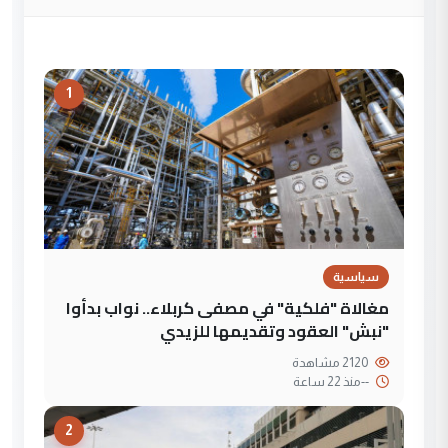
1
سياسية
مغالاة "فلكية" في مصفى كربلاء.. نواب بدأوا
"نبش" العقود وتقديمها للزيدي
2120 مشاهدة
--
منذ 22 ساعة
2