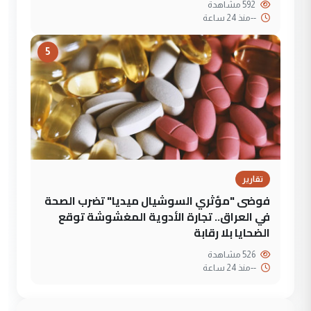
592 مشاهدة
--
منذ 24 ساعة
5
تقارير
فوضى "مؤثري السوشيال ميديا" تضرب الصحة
في العراق.. تجارة الأدوية المغشوشة توقع
الضحايا بلا رقابة
526 مشاهدة
--
منذ 24 ساعة