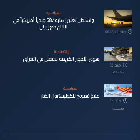
سياسية
واشنطن تعلن إصابة 687 جندياً أمريكياً في
النزاع مع إيران
منذ 1 دقيقة
إقتصادية
سوق الأحجار الكريمة تنتعش في العراق
منذ 12
دقيقة
سياسية
علاجٌ فمويٌّ للكوليسترول الضار
منذ 25
دقيقة