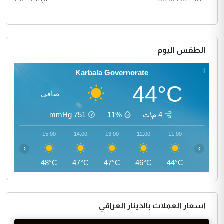
الطقس اليوم
Karbala Governorate
44°C
صافي
4 م\ث
11%
751
mmHg
16:00
15:00
14:00
13:00
12:00
11:00
‹
›
47°C
48°C
47°C
47°C
46°C
44°C
اسعار العملات بالدينار العراقي