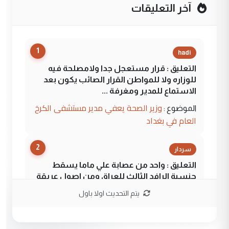
آخر التعليقات
1
hadi
التعليق : قرار مستعجل جدا ولامصلحة فيه
للوزاره ولا للمواطن القرار الصائب يكون بعد
الاستماع للمدير ومغرفة ...
وزير الصحة يعفي مدير مستشفى الكرخ
الموضوع :
العام في بغداد
2
سردار
التعليق : واحد من عصابة علي ماما يسقط
جنسية الرافد الثالث للعراق ومن اصول عريقة
ابا فرات ...
يتم التحديث اولا باول
الجواهري يرد على صدام حسين سل
الموضوع :
مضجعيك يابن الزنا (نص كامل)