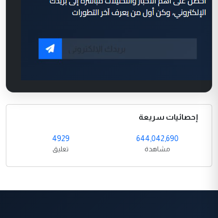
إحصائيات سريعة
4929
644,042,690
مشاهدة
تعليق