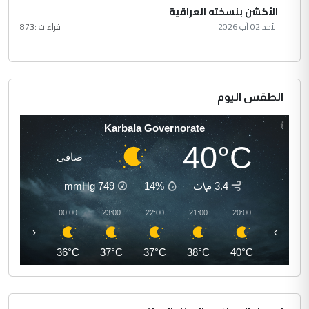
الأكشن بنسخته العراقية
الأحد 02 آب 2026
قراءات :
873
الطقس اليوم
Karbala Governorate
40°C
صافي
3.4 م\ث
14%
749
mmHg
01:00
00:00
23:00
22:00
21:00
20:00
‹
›
35°C
36°C
37°C
37°C
38°C
40°C