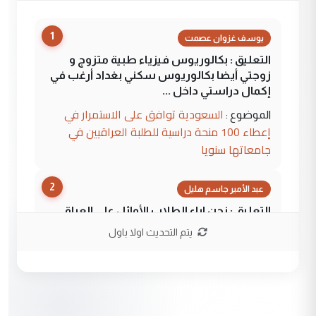
1
يوسف غزوان عصمت
التعليق : بكالوريوس فيزياء طبية متزوج و
زوجتي أيضا بكالوريوس سكني بغداد أرغب في
إكمال دراستي داخل ...
السعودية توافق على الاستمرار في
الموضوع :
إعطاء 100 منحة دراسية للطلبة العراقيين في
جامعاتها سنويا
2
عبد الأمير جاسم هليل
التعليق : نحن اباء الطلاب الأوائل على العراق
نتشرف بلقاء السيد احمد الصافي في العتبات
يتم التحديث اولا باول
الحسنية لزرع ...
مكتب السيد احمد الصافي : لا يوجود
الموضوع :
لدينا اي حساب على الفيس بوك وتويتر