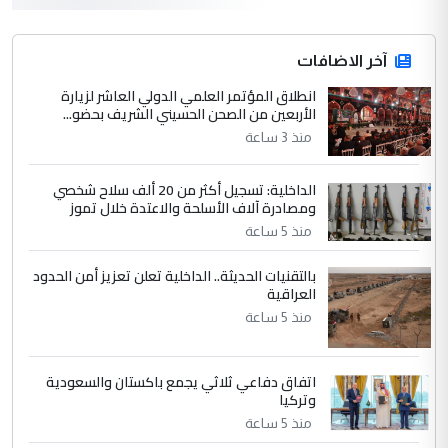
3
hadi
التعليق : قرار مستعجل جدا ولامصلحة فيه
آخر الاضافات
للوزاره ولا للمواطن القرار الصائب يكون بعد
الاستماع للمدير ومغرفة ...
انطلاق المؤتمر العلمي الدولي العاشر لزيارة
الأربعين من الصحن الحسيني الشريف بحضو...
وزير الصحة يعفي مدير مستشفى الكرخ
الموضوع :
العام في بغداد
منذ 3 ساعة
الداخلية: تسجيل أكثر من 20 ألف سلاح شخصي
4
سردار
ومصادرة آلاف الأسلحة والاعتدة خلال تموز
التعليق : واحد من عصابة علي ماما يسقط
منذ 5 ساعة
جنسية الرافد الثالث للعراق ومن اصول عريقة
بالتقنيات الحديثة.. الداخلية تعلن تعزيز أمن الحدود
ابا فرات ...
العراقية
الجواهري يرد على صدام حسين سل
الموضوع :
منذ 5 ساعة
مضجعيك يابن الزنا (نص كامل)
اتفاق دفاعي ثلاثي يجمع باكستان والسعودية
5
سردار
وتركيا
التعليق : واحد من عصابة علي ماما يسقط
منذ 5 ساعة
جنسية الرافد الثالث للعراق ومن اصول عريقة