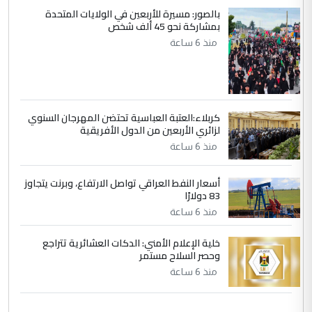
ابا فرات ...
بالصور: مسيرة للأربعين في الولايات المتحدة
بمشاركة نحو 45 ألف شخص
الجواهري يرد على صدام حسين سل
الموضوع :
منذ 6 ساعة
مضجعيك يابن الزنا (نص كامل)
كربلاء:العتبة العباسية تحتضن المهرجان السنوي
لزائري الأربعين من الدول الأفريقية
منذ 6 ساعة
أسعار النفط العراقي تواصل الارتفاع، وبرنت يتجاوز
83 دولارًا
منذ 6 ساعة
خلية الإعلام الأمني: الدكات العشائرية تتراجع
وحصر السلاح مستمر
منذ 6 ساعة