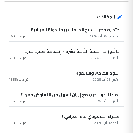
المقالات
حتمية حصر السلاح المنفلت بيد الدولة العراقية
الخميس 06 آب 2026
قراءات :
560
عاشُورْاءُ.. السّنَةُ الثّالثةَ عشَرَة - إِنتفاضةُ صفَر…تمرّ...
الأربعاء 05 آب 2026
قراءات :
683
اليوم الحادي والأربعون
الأثنين 03 آب 2026
قراءات :
1835
لماذا تبدو الحرب مع إيران أسهل من التفاوض معها؟
الأثنين 03 آب 2026
قراءات :
875
صحراء السعودي بدم العراقي !
الأحد 02 آب 2026
قراءات :
958