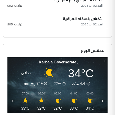
صحراء السعودي بدم العراقي !
الأحد 02 آب 2026
قراءات :
992
الأكشن بنسخته العراقية
الأحد 02 آب 2026
قراءات :
905
الطقس اليوم
Karbala Governorate
34°C
صافي
4.4 م\ث
22%
749
mmHg
08:00
07:00
06:00
05:00
04:00
03:00
‹
›
36°C
33°C
32°C
32°C
33°C
34°C