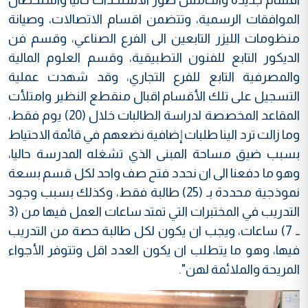
الموافقات الرسمية، وتتضمن اقسام الاتصالات، وصيانة
منظومات الليزر التابعين الى الفرع الصناعي، وقسم فن
الديكور التابع للفنون التطبيقية، وقسم العلوم المالية
والمصرفية التابع للفرع التجاري، وقد شهدت عملية
التسجيل على تلك الأقسام اقبال منقطع النظير وامتلأت
المقاعد المخصصة لدراسة الطالبات خلال (20) يوم فقط،
وما زالت ترد الينا طلبات إضافية نضعهم في قائمة الاحتياط
بسبب ضيق مساحة المبنى الذي تشغله المدرسة حاليا،
وهو ما دفعنا الى ان نحدد فتح صف واحد لكل قسم بسعة
نموذجية محددة بـ (25) طالبة فقط، وكذلك بسبب وجود
التدريب في المختبرات التي تمتد ساعات العمل فيها من (3
ــ 7) ساعات، ويجب ان يكون لكل طالبة حصة من التدريب
فيها، وهو ما يتطلب ان يكون العدد اقل وتتوفر الأجواء
المريحة والملائمة لهن".