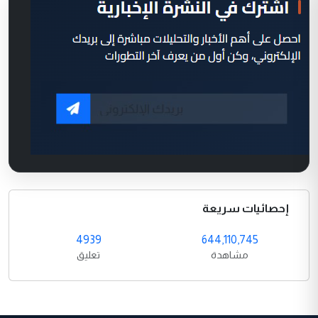
إحصائيات سريعة
4939
644,110,745
مشاهدة
تعليق