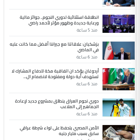
انطلاقة استثنائية لدوري النجوم.. جوائز مالية
5
سردار
ورعاية جديدة وظهور مؤثر لأحمد راضي
التعليق : واحد من عصابة علي ماما يسقط
منذ 5 ساعة
جنسية الرافد الثالث للعراق ومن اصول عريقة
ابا فرات ...
بزشكيان: علاقاتنا مع جيراننا أفضل مما كانت عليه
في الماضي
الجواهري يرد على صدام حسين سل
الموضوع :
مضجعيك يابن الزنا (نص كامل)
منذ 6 ساعة
أردوغان يؤكد ان اتفاقية مكة للدفاع المشترك لا
تستهدف أية دولة ومفتوحة لانضمام ال...
منذ 6 ساعة
دوري نجوم العراق ينطلق بمشروع جديد لإعادة
الجماهير إلى الملاعب
منذ 6 ساعة
الأمن المصري يتحفظ على لواء شرطة عراقي
سابق بسبب مليار جنيه