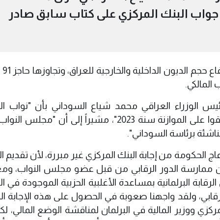
 جواب البنك المركزي على كتاب سابق صادر
وكان البن
المالكي.
يس الوزراء العراقي محمد شياع السوداني بأن "نواب الب
المعترضين يتحملون المسؤولية، لأنهم وافقوا على الموازنة سنة 2023"، مشيراً إلى أن "
لناشئة برئاسة السوداني".
عاج الحكومة من إجابة البنك المركزي غير مبررة، لأن تقديم 
 من ممارسة الدور الرقابي من قبل عضو مجلس النواب، وم
لرقابة البرلمانية بمساعدة الأغلبية الحزبية الموجودة في ال
قابي، ولقد واجهنا صعوبة في الحصول على هذه الإجابة ال
زي ووزير المالية في البرلمان لمناقشة الوضع المالي، لك