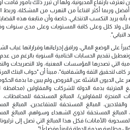
ن تعترف بارتفاع المديونية، ولها أن تبرر ذلك بأمور قامت أ
ر أفضل وربما أكثر اقناعاً من التهرب من المشكلة، وربط ا
بأنه يريد التكسب الانتخابي، خاصة وأن متابعة هذه القضايا
ملل ولا كلل وعلى كافة المستويات وعلى مدى سنوات 
لنيابي".
راً على الوضع المالي، ورافق إجراءاتها وقراراتها غياب الش
تعطيل تقديم الحسابات الختامية السنوية بالرغم من عدم
امية التي تصدرها المؤسسات المعنية، ولا التصريحات والتح
اف لتحقيق الثقة والشفافية"، مبيناً أن "جواب البنك المرك
صر على الديون الناشئة عن القروض ولم يبين ما بذمة الحكو
غ المترتبة بذمة الدولة للشركات والمقاولين (محافظة ا
ثر من 900 مليار للذرعات المنجزة للمقاولين)، المبالغ المستحقة للمحافظات، 
الفلاحين، المبالغ المستحقة للمتقاعدين، المبالغ الم
 المبالغ المستحقة لذوي الشهداء وسواهم، المبالغ الم
لمسحوبة (الأمانات) فكل هذا المبالغ التي تصل إلى ترليونا
 مطلوبة وبذمة الدولة قانوناً وقضاءاً !".