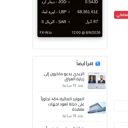
المالكي
CurrencyRate
اقرأ أيضاً
الزيدي يدعو ماكرون إلى
زيارة العراق
منذ 19 ساعة
الموارد المائية: 454 تجاوزاً
على دجلة تعود لجهات
متنفذة
منذ 18 ساعة