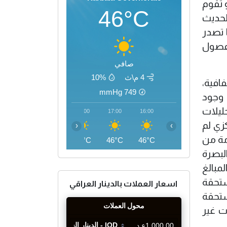
و تقوم
46°C
لحديث
 تصدر
وفصول
صافي
4 م\ث
10%
فافية،
mmHg
749
 وجود
ليلات
20:00
19:00
18:00
17:00
16:00
زي لم
‹
›
مة من
41°C
43°C
45°C
46°C
46°C
لبصرة
المبالغ
ستحقة
اسعار العملات بالدينار العراقي
ستحقة
ت غير