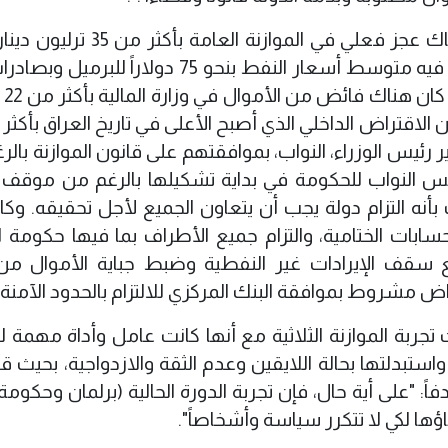
وأشار البرلماني إلى أن "المقلق أن يكون هناك عجز فعلي في الموازنة ا
السنوات الثلاث الأخيرة في الوقت الذي كان فيه متوسط أسعار النفط بنحو 75 دولاراً 
من 3.3 مل
عير رئيس الوزراء، النواب، بموافقتهم على قانون الموازنة بال
جلس النواب للحكومة في بداية تشكيلها بالرغم من موق
بأنه التزام دولة يجب أن يتعاون الجميع لأجل تحقيقه. وكا
ابات الختامية، والتزام جميع الأطراف بما فيها حكومة ال
فع سقف الإيرادات غير النفطية وضبط جباية الأموال من
اض مشروط بموافقة البنك المركزي للالتزام بالحدود الآمنة"
ربة الموازنة الثلاثية مع أنها كانت عامل وأداة مهمة ل
استبدلتها بحالة اللايقين وعدم الثقة والازدواجية، بحيث
فاً: "على أية حال، فإن تجربة الدورة الحالية (برلمان وحكوم
ها لكي لا تتكرر سياسة وأشخاصاً".