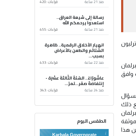
منذ 21 ساعة
قراءات :
420
رسالة إلى شيعة العراق..
استعدوا يرحمكم الله
منذ 21 ساعة
قراءات :
455
ك المركزي قد أعلن قبل يومين ارتفاع حجم الديون الداخلية والخارجية للعراق، وتجاوزها حاجز 91 ترليون
انهيار الأخلاق الرقمية.. ظاهرة
الشتائم والطعن بالأعراض
بسبب...
منذ 22 ساعة
قراءات :
433
رلمان
مجلس النواب وافق
عاشُورْاءُ.. السّنَةُ الثّالثةَ عشَرَة -
إِنتفاضةُ صفَر…تمرّ...
منذ 24 ساعة
قراءات :
343
السؤال
ع ذلك
برلمان
موثقة
الطقس اليوم
ن هذا
Karbala Governorate