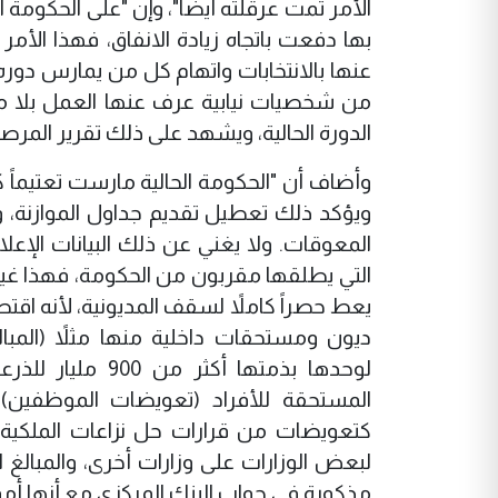
الأمر تمت عرقلته أيضاً"، وإن "على الحكومة أ
بها دفعت باتجاه زيادة الانفاق، فهذا الأم
عنها بالانتخابات واتهام كل من يمارس دوره 
من شخصيات نيابية عرف عنها العمل بلا 
الدورة الحالية، ويشهد على ذلك تقرير المرصد ا
وأضاف أن "الحكومة الحالية مارست تعتيماً كبي
ويؤكد ذلك تعطيل تقديم جداول الموازنة، و
المعوقات. ولا يغني عن ذلك البيانات الإعل
التي يطلقها مقربون من الحكومة، فهذا غير ك
يعط حصراً كاملاً لسقف المديونية، لأنه اقت
ديون ومستحقات داخلية منها مثلاً (المبال
لوحدها بذمتها أك
المستحقة للأفراد (تعويضات الموظفين) و
كتعويضات من قرارات حل نزاعات الملكية،
لبعض الوزارات على وزارات أخرى، والمبالغ ا
مذكورة في جواب البنك المركزي مع أنها أموال