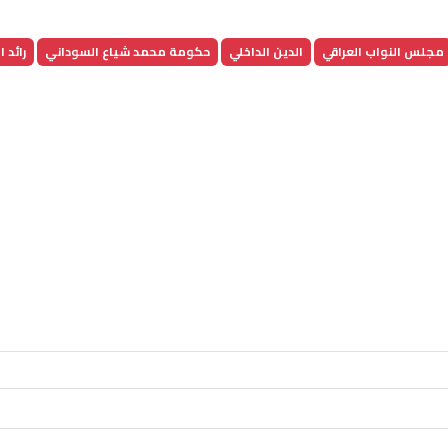
مجلس النواب العراقي
الدين الداخلي
حكومة محمد شياع السوداني
رائد 