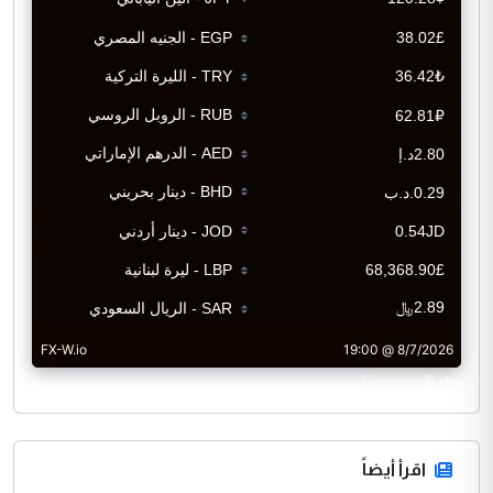
CurrencyRate
اقرأ أيضاً