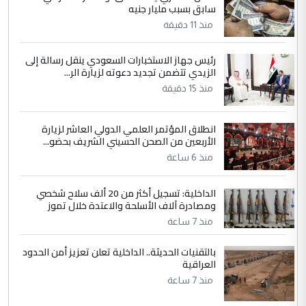
سابق بسبب مليار جنيه
الجواهري يرد على صدام حسين سل
الموضوع :
منذ 11 دقيقة
مضجعيك يابن الزنا (نص كامل)
رئيس جهاز الاستخبارات السعودي ينقل رسالة إلى
الزيدي تتضمن تجديد دعوته لزيارة الر...
5
سردار
منذ 15 دقيقة
التعليق : واحد من عصابة علي ماما يسقط
جنسية الرافد الثالث للعراق ومن اصول عريقة
انطلاق المؤتمر العلمي الدولي العاشر لزيارة
ابا فرات ...
الأربعين من الصحن الحسيني الشريف بحضو...
الجواهري يرد على صدام حسين سل
الموضوع :
منذ 6 ساعة
مضجعيك يابن الزنا (نص كامل)
الداخلية: تسجيل أكثر من 20 ألف سلاح شخصي
ومصادرة آلاف الأسلحة والاعتدة خلال تموز
منذ 7 ساعة
بالتقنيات الحديثة.. الداخلية تعلن تعزيز أمن الحدود
العراقية
منذ 7 ساعة