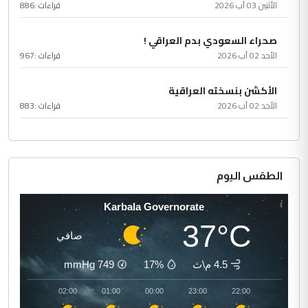
الأثنين 03 آب 2026
قراءات :
886
صحراء السعودي بدم العراقي !
الأحد 02 آب 2026
قراءات :
967
الأكشن بنسخته العراقية
الأحد 02 آب 2026
قراءات :
883
الطقس اليوم
Karbala Governorate
37°C
صافي
4.5 م\ث
17%
749
mmHg
03:00
02:00
01:00
00:00
23:00
22:00