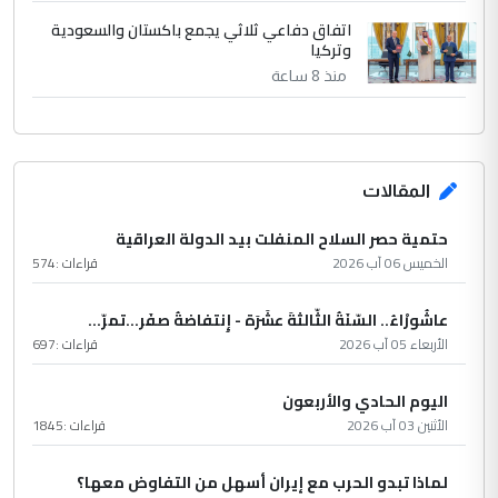
اتفاق دفاعي ثلاثي يجمع باكستان والسعودية
وتركيا
منذ 8 ساعة
المقالات
حتمية حصر السلاح المنفلت بيد الدولة العراقية
الخميس 06 آب 2026
قراءات :
574
عاشُورْاءُ.. السّنَةُ الثّالثةَ عشَرَة - إِنتفاضةُ صفَر…تمرّ...
الأربعاء 05 آب 2026
قراءات :
697
اليوم الحادي والأربعون
الأثنين 03 آب 2026
قراءات :
1845
لماذا تبدو الحرب مع إيران أسهل من التفاوض معها؟