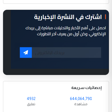
إحصائيات سريعة
4932
644,064,798
مشاهدة
تعليق