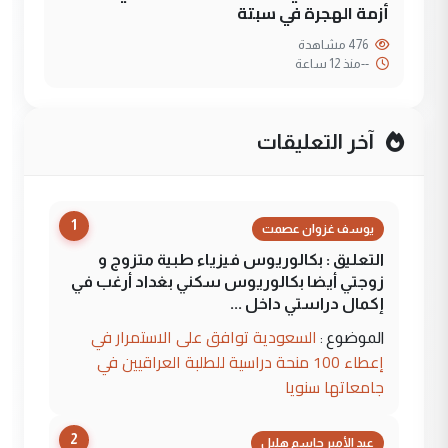
أزمة الهجرة في سبتة
476 مشاهدة
--
منذ 12 ساعة
آخر التعليقات
1
يوسف غزوان عصمت
التعليق : بكالوريوس فيزياء طبية متزوج و
زوجتي أيضا بكالوريوس سكني بغداد أرغب في
إكمال دراستي داخل ...
السعودية توافق على الاستمرار في
الموضوع :
إعطاء 100 منحة دراسية للطلبة العراقيين في
جامعاتها سنويا
2
عبد الأمير جاسم هليل