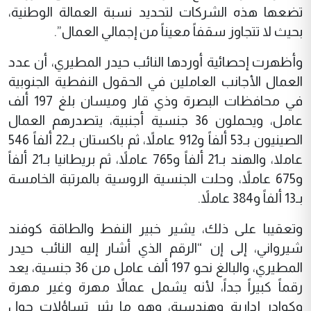
تضعها هذه الشركات لتحديد نسبة العمالة الوطنية،
بحيث لا تتجاوز سقفاً معيناً من إجمالي العمال”.
وأظهرت إحصائية أوردها النائب حيدر المطيري، أن عدد
العمال الأجانب العاملين في الحقول النفطية الجنوبية
في محافظات البصرة وذي قار وميسان بلغ 197 ألف
عامل، ويحملون 36 جنسية أجنبية، يتصدرهم العمال
الصينيون بـ53 ألفاً و912 عاملاً، ثم باكستان بـ22 ألفاً 546
عاملا، والهند بـ21 ألفاً و765 عاملاً، ثم بريطانيا بـ21 ألفاً
و675 عاملاً، وحلت الجنسية الروسية بالمرتبة الخامسة
بـ13 ألفاً و384 عاملاً.
وتعقيبا على ذلك، يشير خبير النفط والطاقة كوفند
شيرواني، إلى إن “الرقم الذي أشار إليه النائب حيدر
المطيري، والبالغ نحو 197 ألف عامل من 36 جنسية، يعد
رقماً كبيراً جداً، لأنه يشمل عمالاً مهرة وغير مهرة
وكوادر إدارية وهندسية، وهو ما يثير تساؤلات حول