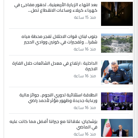
بعد انتهاء الزيارة الأربعينية.. تدهور مفاجئ في
مضجعيك يابن الزنا (نص كامل)
كهرباء كربلاء وساعات الانقطاع تصل...
منذ 15 ساعة
5
سردار
التعليق : واحد من عصابة علي ماما يسقط
جنوب لبنان: قوات الاحتلال تفجر محطة مياه
جنسية الرافد الثالث للعراق ومن اصول عريقة
شقرا… وتفجيرات في كونين ووادي الحجير
ابا فرات ...
منذ 16 ساعة
الجواهري يرد على صدام حسين سل
الموضوع :
الداخلية : ارتفاع في معدل الشائعات خلال الفترة
مضجعيك يابن الزنا (نص كامل)
الاخيرة
منذ 16 ساعة
انطلاقة استثنائية لدوري النجوم.. جوائز مالية
ورعاية جديدة وظهور مؤثر لأحمد راضي
منذ 16 ساعة
بزشكيان: علاقاتنا مع جيراننا أفضل مما كانت عليه
في الماضي
منذ 16 ساعة