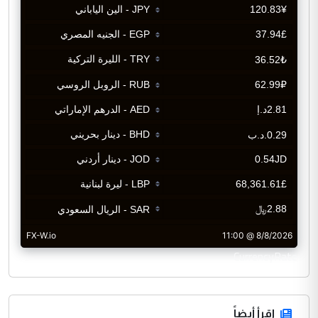
CurrencyRate
اقرأ أيضاً