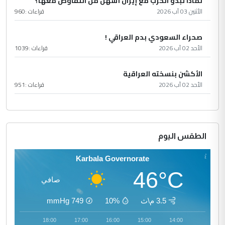
لماذا تبدو الحرب مع إيران أسهل من التفاوض معها؟
الأثنين 03 آب 2026
قراءات :
960
صحراء السعودي بدم العراقي !
الأحد 02 آب 2026
قراءات :
1039
الأكشن بنسخته العراقية
الأحد 02 آب 2026
قراءات :
951
الطقس اليوم
Karbala Governorate
46°C
صافي
3.5 م\ث
10%
749
mmHg
19:00
18:00
17:00
16:00
15:00
14:00