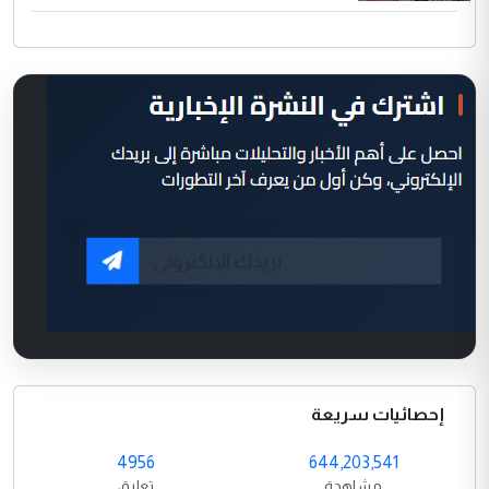
إحصائيات سريعة
4956
644,203,541
مشاهدة
تعليق