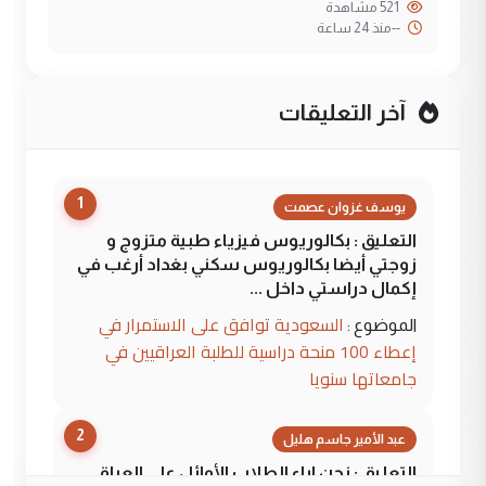
521 مشاهدة
--
منذ 24 ساعة
آخر التعليقات
1
يوسف غزوان عصمت
التعليق : بكالوريوس فيزياء طبية متزوج و
زوجتي أيضا بكالوريوس سكني بغداد أرغب في
إكمال دراستي داخل ...
السعودية توافق على الاستمرار في
الموضوع :
إعطاء 100 منحة دراسية للطلبة العراقيين في
جامعاتها سنويا
2
عبد الأمير جاسم هليل
التعليق : نحن اباء الطلاب الأوائل على العراق