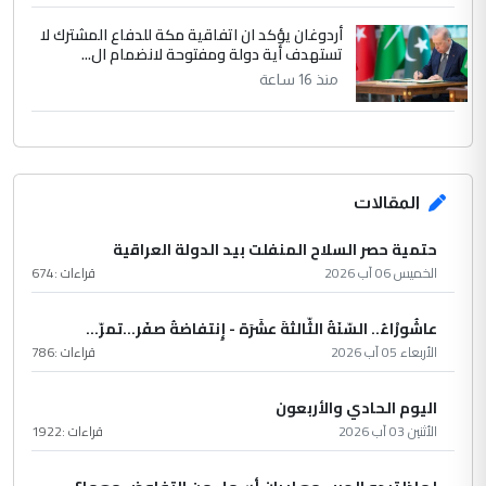
أردوغان يؤكد ان اتفاقية مكة للدفاع المشترك لا
تستهدف أية دولة ومفتوحة لانضمام ال...
منذ 16 ساعة
المقالات
حتمية حصر السلاح المنفلت بيد الدولة العراقية
الخميس 06 آب 2026
قراءات :
674
عاشُورْاءُ.. السّنَةُ الثّالثةَ عشَرَة - إِنتفاضةُ صفَر…تمرّ...
الأربعاء 05 آب 2026
قراءات :
786
اليوم الحادي والأربعون
الأثنين 03 آب 2026
قراءات :
1922