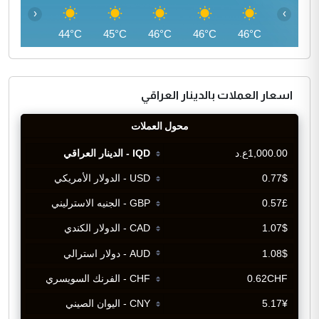
‹
›
42°C
44°C
45°C
46°C
46°C
46°C
اسعار العملات بالدينار العراقي