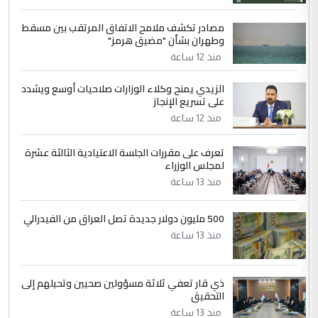
ابا فرات ...
مصادر تكشف ملامح الاتفاق المرتقب بين مسقط
الجواهري يرد على صدام حسين سل
الموضوع :
وطهران بشأن "مضيق هرمز"
مضجعيك يابن الزنا (نص كامل)
منذ 12 ساعة
الزيدي يمنح وكلاء الوزارات صلاحيات أوسع ويشدد
5
حيدر عاشور
على تسريع الإنجاز
التعليق : تحياتي لك استاذ حامدتركان. كلام
منذ 12 ساعة
دقيق ومسؤول؛ فالاستثمار الحقيقي للإنسان
وثروات البلد يعتمد على الكفاءة ...
تعرف على مقررات الجلسة الاعتيادية الثالثة عشرة
بين الإهمال واغتصاب الأرض.. بلاد
لمجلس الوزراء
الموضوع :
الرافدين تعاني الجفاف والتصحر!!
منذ 13 ساعة
500 مليون دولار جديدة تصل العراق من الفيدرالي
منذ 13 ساعة
ذي قار تعفي ثلاثة مسؤولين صحيين وتحيلهم إلى
التحقيق
منذ 13 ساعة