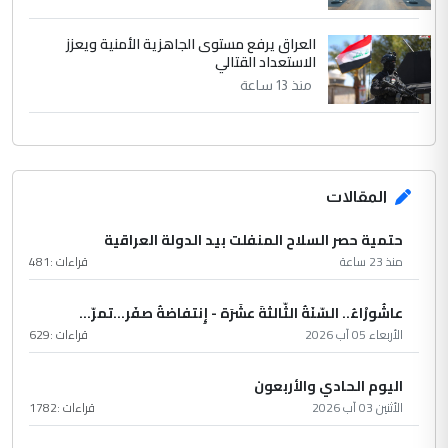
العراق يرفع مستوى الجاهزية الأمنية ويعزز
الاستعداد القتالي
منذ 13 ساعة
المقالات
حتمية حصر السلاح المنفلت بيد الدولة العراقية
منذ 23 ساعة
قراءات :
481
عاشُورْاءُ.. السّنَةُ الثّالثةَ عشَرَة - إِنتفاضةُ صفَر…تمرّ...
الأربعاء 05 آب 2026
قراءات :
629
اليوم الحادي والأربعون
الأثنين 03 آب 2026
قراءات :
1782