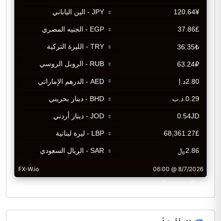
CurrencyRate