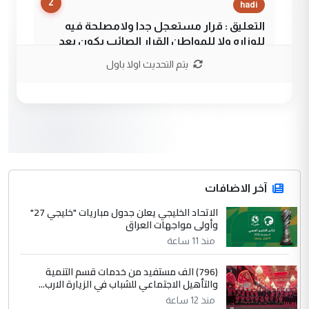
2
hadi
التعليق : قرار مستعجل جدا ولامصلحة فيه
للوزاره ولا للمواطن القرار الصائب يكون بعد
الاستماع للمدير ومغرفة ...
يتم التحديث اولا باول
وزير الصحة يعفي مدير مستشفى الكرخ
الموضوع :
العام في بغداد
3
سردار
التعليق : واحد من عصابة علي ماما يسقط
جنسية الرافد الثالث للعراق ومن اصول عريقة
ابا فرات ...
آخر الاضافات
الجواهري يرد على صدام حسين سل
الاتحاد الخليجي يعلن جدول مباريات "خليجي 27"
الموضوع :
وأولى مواجهات العراق
مضجعيك يابن الزنا (نص كامل)
منذ 11 ساعة
4
سردار
(796) الف مستفيد من خدمات قسم التنمية
والتأهيل الاجتماعي للشباب في الزيارة الارب...
التعليق : واحد من عصابة علي ماما يسقط
منذ 12 ساعة
جنسية الرافد الثالث للعراق ومن اصول عريقة