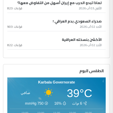
لماذا تبدو الحرب مع إيران أسهل من التفاوض معها؟
الأثنين 03 آب 2026
قراءات :
823
صحراء السعودي بدم العراقي !
الأحد 02 آب 2026
قراءات :
903
الأكشن بنسخته العراقية
الأحد 02 آب 2026
قراءات :
822
الطقس اليوم
Karbala Governorate
39°C
صافي
6 م\ث
16%
750
mmHg