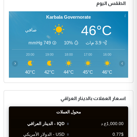
الطقس اليوم
Karbala Governorate
46°C
صافي
3.9 م\ث
10%
749
mmHg
21:00
20:00
19:00
18:00
17:00
16:00
‹
›
39°C
40°C
42°C
44°C
45°C
46°C
اسعار العملات بالدينار العراقي