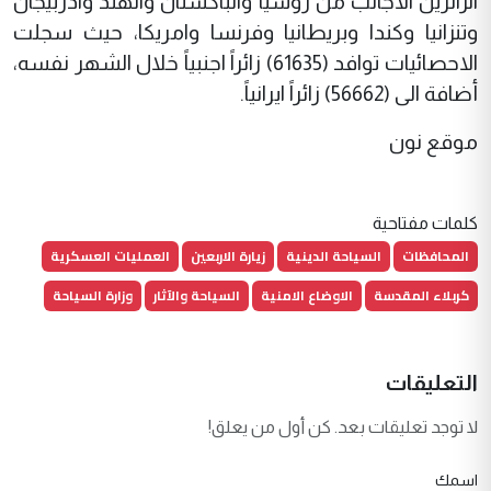
الزائرين الاجانب من روسيا والباكستان والهند واذربيجان
وتنزانيا وكندا وبريطانيا وفرنسا وامريكا، حيث سجلت
الاحصائيات توافد (61635) زائراً اجنبياً خلال الشهر نفسه،
أضافة الى (56662) زائراً ايرانياً.
موقع نون
كلمات مفتاحية
المحافظات
السياحة الدينية
زيارة الاربعين
العمليات العسكرية
كربلاء المقدسة
الاوضاع الامنية
السياحة والآثار
وزارة السياحة
التعليقات
لا توجد تعليقات بعد. كن أول من يعلق!
اسمك