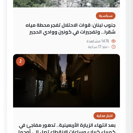
سياسية
جنوب لبنان: قوات الاحتلال تفجر محطة مياه
شقرا… وتفجيرات في كونين ووادي الحجير
1478 مشاهدة
--
منذ 17 ساعة
2
اخبار محلية
بعد انتهاء الزيارة الأربعينية.. تدهور مفاجئ في
كهرباء كربلاء وساعات الانقطاع تصل إلى أوجها