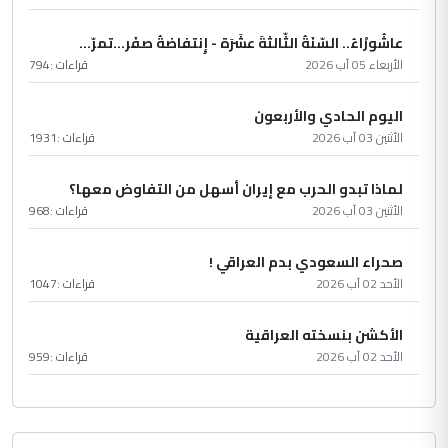
عاشُورْاءُ.. السّنَةُ الثّالثةَ عشَرَة - إِنتفاضةُ صفَر…تمرّ...
الأربعاء 05 آب 2026
قراءات :
794
اليوم الحادي والأربعون
الأثنين 03 آب 2026
قراءات :
1931
لماذا تبدو الحرب مع إيران أسهل من التفاوض معها؟
الأثنين 03 آب 2026
قراءات :
968
صحراء السعودي بدم العراقي !
الأحد 02 آب 2026
قراءات :
1047
الأكشن بنسخته العراقية
الأحد 02 آب 2026
قراءات :
959