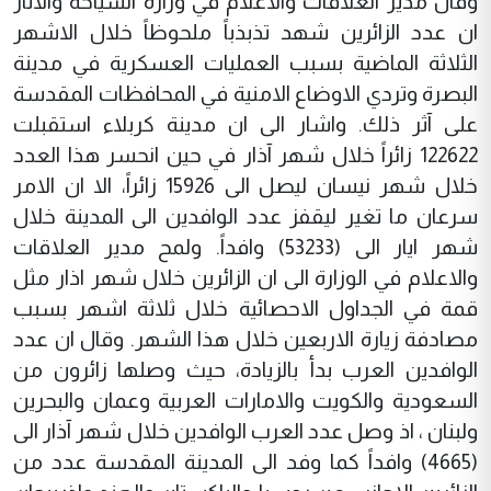
وقال مدير العلاقات والاعلام في وزارة السياحة والاثار
ان عدد الزائرين شهد تذبذباً ملحوظاً خلال الاشهر
الثلاثة الماضية بسبب العمليات العسكرية في مدينة
البصرة وتردي الاوضاع الامنية في المحافظات المقدسة
على آثر ذلك. واشار الى ان مدينة كربلاء استقبلت
122622 زائراً خلال شهر آذار في حين انحسر هذا العدد
خلال شهر نيسان ليصل الى 15926 زائراً، الا ان الامر
سرعان ما تغير ليقفز عدد الوافدين الى المدينة خلال
شهر ايار الى (53233) وافداً. ولمح مدير العلاقات
والاعلام في الوزارة الى ان الزائرين خلال شهر اذار مثل
قمة في الجداول الاحصائية خلال ثلاثة اشهر بسبب
مصادفة زيارة الاربعين خلال هذا الشهر. وقال ان عدد
الوافدين العرب بدأ بالزيادة، حيث وصلها زائرون من
السعودية والكويت والامارات العربية وعمان والبحرين
ولبنان ، اذ وصل عدد العرب الوافدين خلال شهر آذار الى
(4665) وافداً كما وفد الى المدينة المقدسة عدد من