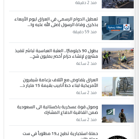
العام في بغداد
منذ 2 دقيقة
تعطيل الدوام الرسمي في العراق ليوم الأربعاء
4
سردار
بذكرى وفاة الرسول (صلى الله عليه وا...
التعليق : واحد من عصابة علي ماما يسقط
منذ 59 دقيقة
جنسية الرافد الثالث للعراق ومن اصول عريقة
ابا فرات ...
بطول 90 كيلومترًا.. العتبة العباسية تباشر تنفيذ
الجواهري يرد على صدام حسين سل
مشروع لإنشاء حزام أخضر بمليون شج...
الموضوع :
مضجعيك يابن الزنا (نص كامل)
منذ 2 ساعة
العراق يتفاوض مع ائتلاف بزعامة شيفرون
5
سردار
الأمريكية لبناء خط أنابيب بقيمة 15 مليار د...
التعليق : واحد من عصابة علي ماما يسقط
منذ 2 ساعة
جنسية الرافد الثالث للعراق ومن اصول عريقة
ابا فرات ...
وصول قوة عسكرية باكستانية الى السعودية
ضمن اتفاقية الدفاع المشترك
الجواهري يرد على صدام حسين سل
الموضوع :
مضجعيك يابن الزنا (نص كامل)
منذ 2 ساعة
حملة استخبارية تطيح بـ19 مطلوباً في ست