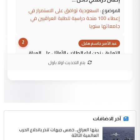
السعودية توافق على الاستمرار في
الموضوع :
إعطاء 100 منحة دراسية للطلبة العراقيين في
جامعاتها سنويا
2
عبد الأمير جاسم هليل
التعليق : نحن اباء الطلاب الأوائل على العراق
نتشرف بلقاء السيد احمد الصافي في العتبات
يتم التحديث اولا باول
الحسنية لزرع ...
مكتب السيد احمد الصافي : لا يوجود
الموضوع :
لدينا اي حساب على الفيس بوك وتويتر
3
hadi
التعليق : قرار مستعجل جدا ولامصلحة فيه
آخر الاضافات
للوزاره ولا للمواطن القرار الصائب يكون بعد
الاستماع للمدير ومغرفة ...
بينها العراق.. خمس جبهات تنذر باندلاع الحرب
العالمية الثالثة
وزير الصحة يعفي مدير مستشفى الكرخ
الموضوع :