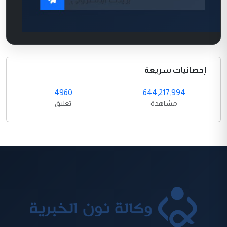
إحصائيات سريعة
4960
644,217,994
مشاهدة
تعليق