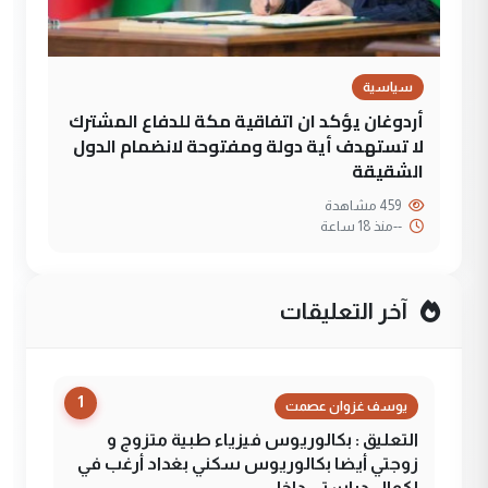
سياسية
أردوغان يؤكد ان اتفاقية مكة للدفاع المشترك
لا تستهدف أية دولة ومفتوحة لانضمام الدول
الشقيقة
459 مشاهدة
--
منذ 18 ساعة
آخر التعليقات
1
يوسف غزوان عصمت
التعليق : بكالوريوس فيزياء طبية متزوج و
زوجتي أيضا بكالوريوس سكني بغداد أرغب في
إكمال دراستي داخل ...