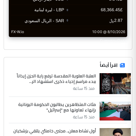
CurrencyRate
اقرأ أيضاً
العتبة العلوية المقدسة ترفع راية الحزن إيذاناً
ببدء مراسم إحياء ذكرى استشهاد الر...
منذ 15 ساعة
مئات المتظاهرين يطالبون الحكومة اليونانية
بإنهاء تعاونها مع "إسرائيل"
منذ 15 ساعة
أول نشاط معلن.. مجتبى خامنئي يلتقي بزشكيان