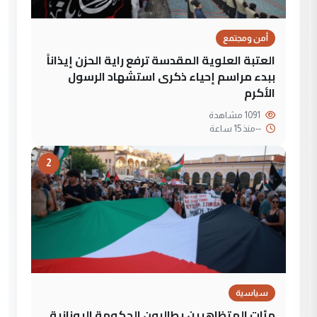
أمن ومجتمع
العتبة العلوية المقدسة ترفع راية الحزن إيذاناً
ببدء مراسم إحياء ذكرى استشهاد الرسول
الأكرم
1091 مشاهدة
--
منذ 15 ساعة
2
سياسية
مئات المتظاهرين يطالبون الحكومة اليونانية