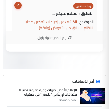
2
وبه نستعين
التعليق : السلام عليكم ...
الكشف عن إجراءات لتمكين ضحايا
الموضوع :
النظام السابق من التعويض (وثيقة)
يتم التحديث اولا باول
3
محمد حسين عبد الكريم حسين
التعليق : هل أستطيع الحصول على هذه
المسرحيات ...
كربلاء :اصدار اربع مسرحيات للشاعر رضا
الموضوع :
الخفاجي
4
آخر الاضافات
صلاح مهدي حسن
الإعلام الأمني: ضربات جوية دقيقة تدمر 8
التعليق : صلاح مهدي حسن ...
مضافات لإرهابي "داعش" في كركوك
هيئة الحج تصدر قرارا يخص "لم الشمل"
الموضوع :
منذ 5 دقيقة
وتعديل استمارة قرعة الحج