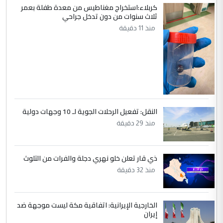
كربلاء:استخراج مغناطيس من معدة طفلة بعمر
ثلاث سنوات من دون تدخل جراحي
5
صلاح مهدي حسن
منذ 11 دقيقة
التعليق : صلاح مهدي حسن ...
هيئة الحج تصدر قرارا يخص "لم الشمل"
الموضوع :
وتعديل استمارة قرعة الحج
النقل: تفعيل الرحلات الجوية لـ 10 وجهات دولية
منذ 29 دقيقة
ذي قار تعلن خلو نهري دجلة والفرات من التلوث
منذ 32 دقيقة
الخارجية الإيرانية: اتفاقية مكة ليست موجهة ضد
إيران