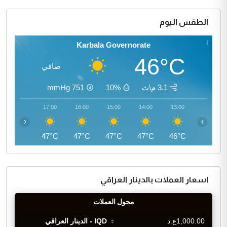
الطقس اليوم
Karbala Governorate
46°C
صافي
3.1 م\ث
10%
751
mmHg
18:00
17:00
16:00
15:00
14:00
13:00
‹
›
46°C
47°C
47°C
47°C
47°C
46°C
اسعار العملات بالدينار العراقي