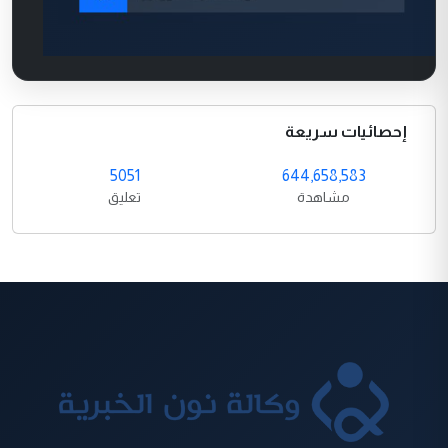
إحصائيات سريعة
5051
644,658,583
مشاهدة
تعليق