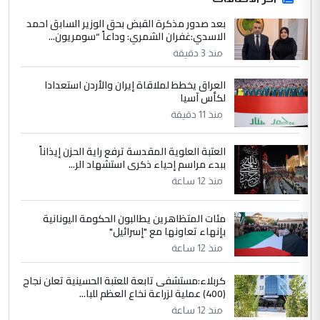
hadi
بعد صدور مذكرة القبض بحق الوزير السابق احمد
التعليق : تحيه اخويه حسينيه اي انسان مهما
الاسدي:غفران الشمري: وداعاً “سومريون...
كان محدود المعرفه بتفاصيل احداث المنطقه
منذ 3 دقيقة
يقول بما لايقبل ...
أردوغان يؤكد ان اتفاقية مكة للدفاع
الموضوع :
العراق يخطط لملاقاة إيران والأردن استعدادا
المشترك لا تستهدف أية دولة ومفتوحة لانضمام
لكأس آسيا
الدول الشقيقة
منذ 11 دقيقة
العتبة العلوية المقدسة ترفع راية الحزن إيذاناً
5
يوسف غزوان عصمت
ببدء مراسم إحياء ذكرى استشهاد الر...
التعليق : بكالوريوس فيزياء طبية متزوج و
منذ 12 ساعة
زوجتي أيضا بكالوريوس سكني بغداد أرغب في
إكمال دراستي داخل ...
مئات المتظاهرين يطالبون الحكومة اليونانية
السعودية توافق على الاستمرار في
بإنهاء تعاونها مع "إسرائيل"
الموضوع :
إعطاء 100 منحة دراسية للطلبة العراقيين في
منذ 12 ساعة
جامعاتها سنويا
كربلاء:مستشفى تابعة للعتبة الحسينية تعلن نجاح
(400) عملية لزراعة نخاع العظم للبا...
منذ 12 ساعة