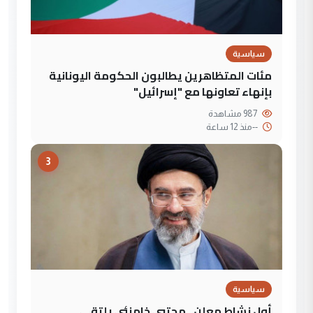
سياسية
مئات المتظاهرين يطالبون الحكومة اليونانية
بإنهاء تعاونها مع "إسرائيل"
987 مشاهدة
--
منذ 12 ساعة
3
سياسية
أول نشاط معلن.. مجتبى خامنئي يلتقي