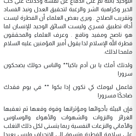
التوحيد بالله ثم على الدفاع عن نفسه وكذلك على حب
الخير وكراهية الشر والرغبة لتحقيق العدل ونبذ الفساد
وتقريب الصلاح . ويرى بعض العلماء أن الفطرة ليست
أداة تطبيق قسري وليست السائق الوحيد للإنسان لما
هو ناصح ومفيد ونافع . وعرف العلماء والمحققون
فطرة الله الإسلام لذا يقول أمير المؤمنين عليه السلام
ملمحا لذلك:
ولدتك أمك يا بن آدم باكيا** والناس حولك يضحكون
سرورا
فاعمل ليومك كي تكون إذا بكوا ** في يوم فقدك
ضاحكًا مسرورا
فإن البيئة بأجوائها ومؤثراتها وقوة وقعها ثم تعقبها
الغرائز والنزوات والشهوات والأهواء والوساوس
والأماني والنزعات النفسية ربما يتسنى لكل ذلك التغلب
على سلامة الفطرة وتسوق إلى الإنحراف وليس بعيدا