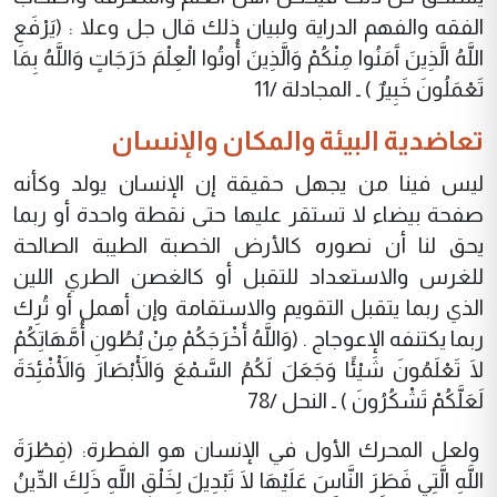
الفقه والفهم الدراية ولبيان ذلك قال جل وعلا : (يَرْفَعِ
اللَّهُ الَّذِينَ آَمَنُوا مِنْكُمْ وَالَّذِينَ أُوتُوا الْعِلْمَ دَرَجَاتٍ وَاللَّهُ بِمَا
تَعْمَلُونَ خَبِيرٌ ) ـ المجادلة /11
تعاضدية البيئة والمكان والإنسان
ليس فينا من يجهل حقيقة إن الإنسان يولد وكأنه
صفحة بيضاء لا تستقر عليها حتى نقطة واحدة أو ربما
يحق لنا أن نصوره كالأرض الخصبة الطيبة الصالحة
للغرس والاستعداد للتقبل أو كالغصن الطري اللين
الذي ربما يتقبل التقويم والاستقامة وإن أهمل أو تُرِك
ربما يكتنفه الإعوجاج . (وَاللَّهُ أَخْرَجَكُمْ مِنْ بُطُونِ أُمَّهَاتِكُمْ
لَا تَعْلَمُونَ شَيْئًا وَجَعَلَ لَكُمُ السَّمْعَ وَالْأَبْصَارَ وَالْأَفْئِدَةَ
لَعَلَّكُمْ تَشْكُرُونَ ) ـ النحل /78
ولعل المحرك الأول في الإنسان هو الفطرة: (فِطْرَةَ
اللَّهِ الَّتِي فَطَرَ النَّاسَ عَلَيْهَا لَا تَبْدِيلَ لِخَلْقِ اللَّهِ ذَلِكَ الدِّينُ