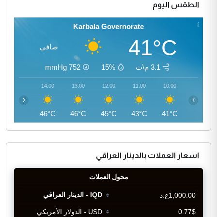
الطقس اليوم
Karbala Governorate
41°C
صافي
3.1 م\ث
15%
752
mmHg
15:00
14:00
13:00
12:00
11:00
10:00
‹
›
46°C
46°C
46°C
45°C
43°C
41°C
اسعار العملات بالدينار العراقي