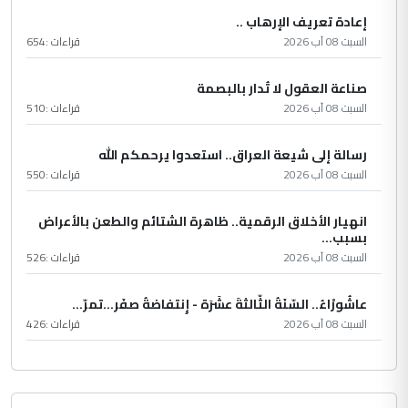
إعادة تعريف الإرهاب ..
السبت 08 آب 2026
قراءات :
654
صناعة العقول لا تُدار بالبصمة
السبت 08 آب 2026
قراءات :
510
رسالة إلى شيعة العراق.. استعدوا يرحمكم الله
السبت 08 آب 2026
قراءات :
550
انهيار الأخلاق الرقمية.. ظاهرة الشتائم والطعن بالأعراض
بسبب...
السبت 08 آب 2026
قراءات :
526
عاشُورْاءُ.. السّنَةُ الثّالثةَ عشَرَة - إِنتفاضةُ صفَر…تمرّ...
السبت 08 آب 2026
قراءات :
426