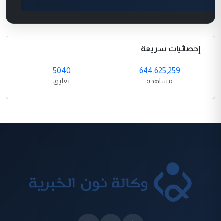
إحصائيات سريعة
5040
644,625,259
مشاهدة
تعليق