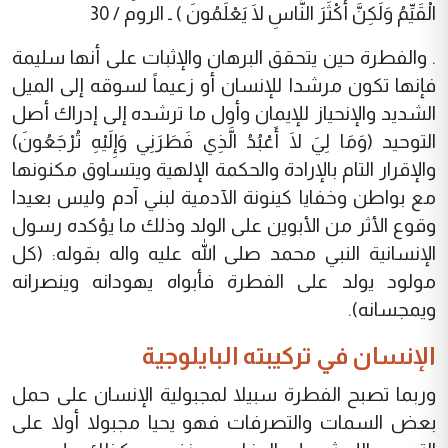
الْقَيِّمُ وَلَكِنَّ أَكْثَرَ النَّاسِ لَا يَعْلَمُونَ ) ـ الروم / 30
. والفطرة حين يتحقق البرهان والإثبات على أنها سليمة
فإنها تكون مرشدا للإنسان أو زعيماً لسوقه إلى الميل
الشديد والإنحياز للإيمان وأول ما ترشده إلى إدراك أصل
التوحيد (وَمَا لِيَ لَا أَعْبُدُ الَّذِي فَطَرَنِي وَإِلَيْهِ تُرْجَعُونَ)
والإقرار التام بالإرادة والحكمة الإلهية ويتساوق مكنونها
مع بواطن وخفايا كينونة الآدمية لبني آدم وليس بعيدا
وقوع الأثر من الأبوين على الولد وذلك ما يؤكده رسول
الإنسانية النبي محمد صلى الله عليه واله بقوله: (كل
مولود يولد على الفطرة فأبواه يهودانه وينصرانه
ويمجسانه).
الإنسان في تركيبته البايلوجية
وربما تصبح الفطرة سبيلا لمجبولية الإنسان على حمل
بعض السمات والتصرفات فهو يحيا مجبولا أولا على