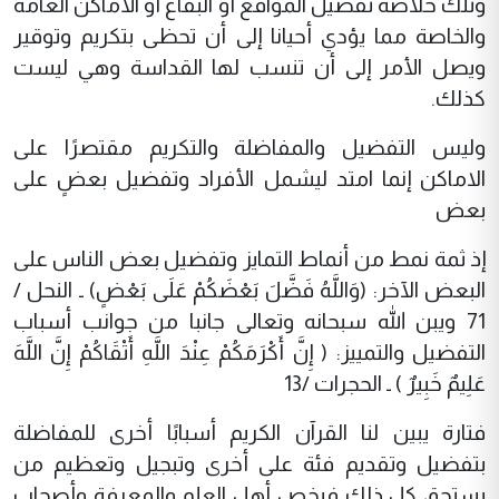
وتلك خلاصة تفضيل المواقع أو البقاع أو الأماكن العامة
والخاصة مما يؤدي أحيانا إلى أن تحظى بتكريم وتوقير
ويصل الأمر إلى أن تنسب لها القداسة وهي ليست
كذلك.
وليس التفضيل والمفاضلة والتكريم مقتصرًا على
الاماكن إنما امتد ليشمل الأفراد وتفضيل بعضٍ على
بعض
إذ ثمة نمط من أنماط التمايز وتفضيل بعض الناس على
البعض الآخر: (وَاللَّهُ فَضَّلَ بَعْضَكُمْ عَلَى بَعْضٍ) ـ النحل /
71 ويبن الله سبحانه وتعالى جانبا من جوانب أسباب
التفضيل والتمييز: ( إِنَّ أَكْرَمَكُمْ عِنْدَ اللَّهِ أَتْقَاكُمْ إِنَّ اللَّهَ
عَلِيمٌ خَبِيرٌ ) ـ الحجرات /13
فتارة يبين لنا القرآن الكريم أسبابًا أخرى للمفاضلة
بتفضيل وتقديم فئة على أخرى وتبجيل وتعظيم من
يستحق كل ذلك فيخص أهل العلم والمعرفة وأصحاب