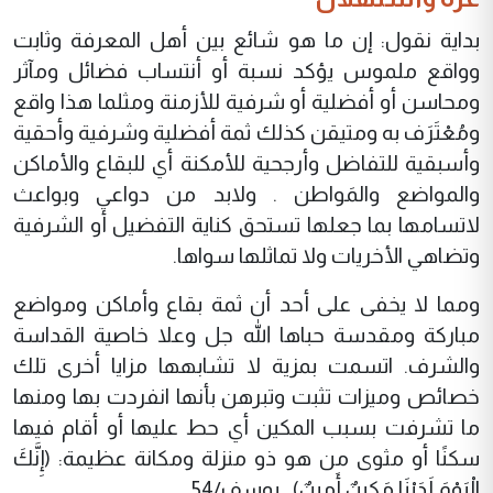
بداية نقول: إن ما هو شائع بين أهل المعرفة وثابت
وواقع ملموس يؤكد نسبة أو أنتساب فضائل ومآثر
ومحاسن أو أفضلية أو شرفية للأزمنة ومثلما هذا واقع
ومُعْتَرَف به ومتيقن كذلك ثمة أفضلية وشرفية وأحقية
وأسبقية للتفاضل وأرجحية للأمكنة أي للبقاع والأماكن
والمواضع والمَواطن . ولابد من دواعي وبواعث
لاتسامها بما جعلها تستحق كناية التفضيل أو الشرفية
وتضاهي الأخريات ولا تماثلها سواها.
ومما لا يخفى على أحد أن ثمة بقاع وأماكن ومواضع
مباركة ومقدسة حباها الله جل وعلا خاصية القداسة
والشرف. اتسمت بمزية لا تشابهها مزايا أخرى تلك
خصائص وميزات تثبت وتبرهن بأنها انفردت بها ومنها
ما تشرفت بسبب المكين أي حط عليها أو أقام فيها
سكنًا أو مثوى من هو ذو منزلة ومكانة عظيمة: (إِنَّكَ
الْيَوْمَ لَدَيْنَا مَكِينٌ أَمِينٌ) ـ يوسف/54