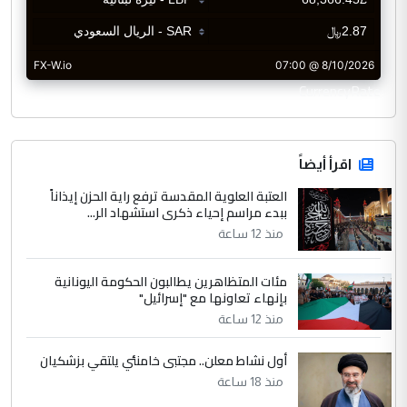
CurrencyRate
اقرأ أيضاً
العتبة العلوية المقدسة ترفع راية الحزن إيذاناً
ببدء مراسم إحياء ذكرى استشهاد الر...
منذ 12 ساعة
مئات المتظاهرين يطالبون الحكومة اليونانية
بإنهاء تعاونها مع "إسرائيل"
منذ 12 ساعة
أول نشاط معلن.. مجتبى خامنئي يلتقي بزشكيان
منذ 18 ساعة