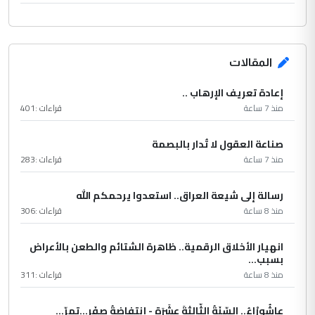
المقالات
إعادة تعريف الإرهاب ..
منذ 7 ساعة
قراءات :
401
صناعة العقول لا تُدار بالبصمة
منذ 7 ساعة
قراءات :
283
رسالة إلى شيعة العراق.. استعدوا يرحمكم الله
منذ 8 ساعة
قراءات :
306
انهيار الأخلاق الرقمية.. ظاهرة الشتائم والطعن بالأعراض
بسبب...
منذ 8 ساعة
قراءات :
311
عاشُورْاءُ.. السّنَةُ الثّالثةَ عشَرَة - إِنتفاضةُ صفَر…تمرّ...