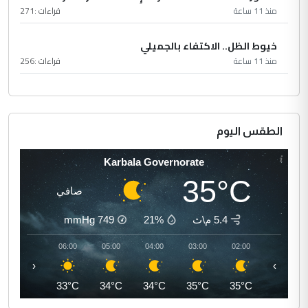
منذ 11 ساعة
قراءات :
271
خيوط الظل.. الاكتفاء بالجميلي
منذ 11 ساعة
قراءات :
256
الطقس اليوم
Karbala Governorate
35°C
صافي
5.4 م\ث
21%
749
mmHg
07:00
06:00
05:00
04:00
03:00
02:00
‹
›
35°C
33°C
34°C
34°C
35°C
35°C