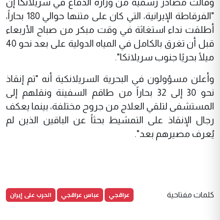
وقالت مصادر رسمية من وزارة الدفاع في سريلانكا إن
"الفرقاطة الإيرانية، التي كان على متنها حوالي 180 بحاراً،
أطلقت نداء استغاثة في وقت مبكر من صباح الأربعاء
قبل أن تغرق بالكامل في المياه الدولية على بعد نحو 40
ميلًا بحريًا جنوب سريلانكا".
وأعلن مسؤولون في البحرية السريلانكية أنه "تم إنقاذ
نحو 30 إلى 32 بحاراً من طاقم السفينة ونقلهم إلى
المستشفى لتلقي العلاج من جروح مختلفة، بينما يعكف
رجال الإنقاذ على التمشيط بحثاً عن الباقين الذين لم
يُعرف مصيرهم بعد".
عراقجي
عباس عراقجي
الحرب على إيران
كلمات مفتاحية