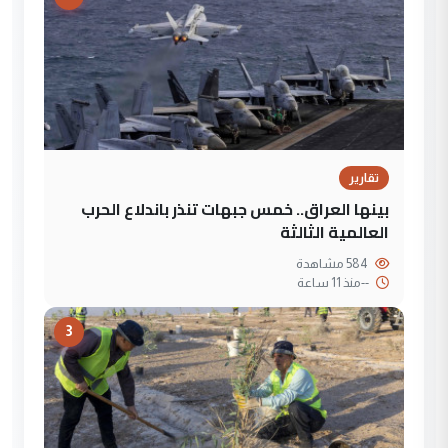
تقارير
بينها العراق.. خمس جبهات تنذر باندلاع الحرب
العالمية الثالثة
584 مشاهدة
--
منذ 11 ساعة
3