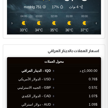
4 م\ث
17%
751
mmHg
05:00
04:00
03:00
02:00
01:00
00:00
‹
›
32°C
33°C
34°C
35°C
36°C
37°C
اسعار العملات بالدينار العراقي