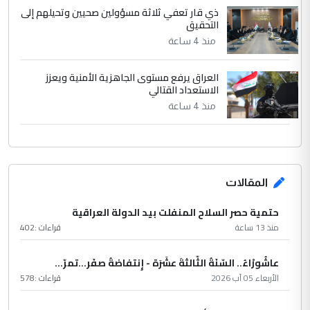
ذي قار تعفي ثلاثة مسؤولين صحيين وتحيلهم إلى
التحقيق
منذ 4 ساعة
العراق يرفع مستوى الجاهزية الأمنية ويعزز
الاستعداد القتالي
منذ 4 ساعة
المقالات
حتمية حصر السلاح المنفلت بيد الدولة العراقية
منذ 13 ساعة
قراءات :
402
عاشُورْاءُ.. السّنَةُ الثّالثةَ عشَرَة - إِنتفاضةُ صفَر…تمرّ...
الأربعاء 05 آب 2026
قراءات :
578