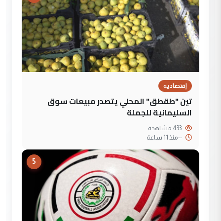
إقتصادية
تين "طقطق" المحلي يتصدر مبيعات سوق
السليمانية للجملة
433 مشاهدة
--
منذ 11 ساعة
5