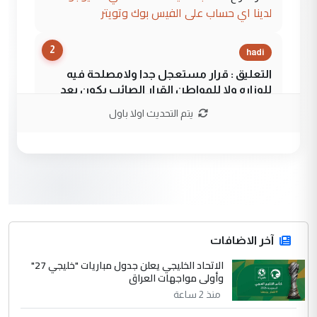
لدينا اي حساب على الفيس بوك وتويتر
2
hadi
التعليق : قرار مستعجل جدا ولامصلحة فيه
للوزاره ولا للمواطن القرار الصائب يكون بعد
الاستماع للمدير ومغرفة ...
يتم التحديث اولا باول
وزير الصحة يعفي مدير مستشفى الكرخ
الموضوع :
العام في بغداد
3
سردار
التعليق : واحد من عصابة علي ماما يسقط
جنسية الرافد الثالث للعراق ومن اصول عريقة
ابا فرات ...
آخر الاضافات
الجواهري يرد على صدام حسين سل
الاتحاد الخليجي يعلن جدول مباريات "خليجي 27"
الموضوع :
وأولى مواجهات العراق
مضجعيك يابن الزنا (نص كامل)
منذ 2 ساعة