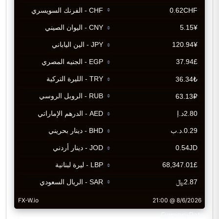
CurrencyRate