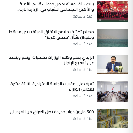
4
سردار
(796) الف مستفيد من خدمات قسم التنمية
والتأهيل الاجتماعي للشباب في الزيارة الارب...
التعليق : واحد من عصابة علي ماما يسقط
منذ 2 ساعة
جنسية الرافد الثالث للعراق ومن اصول عريقة
ابا فرات ...
مصادر تكشف ملامح الاتفاق المرتقب بين مسقط
الجواهري يرد على صدام حسين سل
الموضوع :
وطهران بشأن "مضيق هرمز"
مضجعيك يابن الزنا (نص كامل)
منذ 3 ساعة
الزيدي يمنح وكلاء الوزارات صلاحيات أوسع ويشدد
5
حيدر عاشور
على تسريع الإنجاز
التعليق : تحياتي لك استاذ حامدتركان. كلام
منذ 3 ساعة
دقيق ومسؤول؛ فالاستثمار الحقيقي للإنسان
وثروات البلد يعتمد على الكفاءة ...
تعرف على مقررات الجلسة الاعتيادية الثالثة عشرة
بين الإهمال واغتصاب الأرض.. بلاد
لمجلس الوزراء
الموضوع :
الرافدين تعاني الجفاف والتصحر!!
منذ 3 ساعة
500 مليون دولار جديدة تصل العراق من الفيدرالي
منذ 3 ساعة