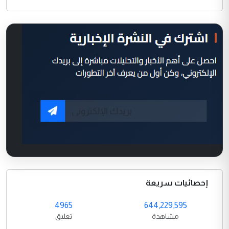
إحصائيات سريعة
4965
644,229,595
مشاهدة
تعليق