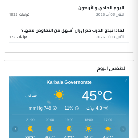
اليوم الحادي والأربعون
الأثنين 03 آب 2026
قراءات :
1935
لماذا تبدو الحرب مع إيران أسهل من التفاوض معها؟
الأثنين 03 آب 2026
قراءات :
972
الطقس اليوم
Karbala Governorate
45°C
صافي
4.3 م\ث
11%
748
mmHg
22:00
21:00
20:00
19:00
18:00
17:00
‹
›
38°C
39°C
40°C
42°C
44°C
45°C