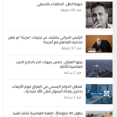
5
سردار
خيوط الظل.. الاكتفاء بالجميلي
منذ 46 دقيقة
التعليق : واحد من عصابة علي ماما يسقط
جنسية الرافد الثالث للعراق ومن اصول عريقة
ابا فرات ...
الجواهري يرد على صدام حسين سل
الموضوع :
مضجعيك يابن الزنا (نص كامل)
الرئيس الايراني يكشف عن ترتيبات "سرية" لم تعلن
مذكرة التفاهم مع أمريكا
منذ 57 دقيقة
بينها العراق.. خمس جبهات تنذر باندلاع الحرب
العالمية الثالثة
منذ 2 ساعة
تعطيل الدوام الرسمي في العراق ليوم الأربعاء
بذكرى وفاة الرسول (صلى الله عليه وا...
منذ 3 ساعة
بطول 90 كيلومترًا.. العتبة العباسية تباشر تنفيذ