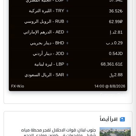
CurrencyRate
اقرأ أيضاً
جنوب لبنان: قوات الاحتلال تفجر محطة مياه
شقرا… وتفجيرات في كونين ووادي الحجير