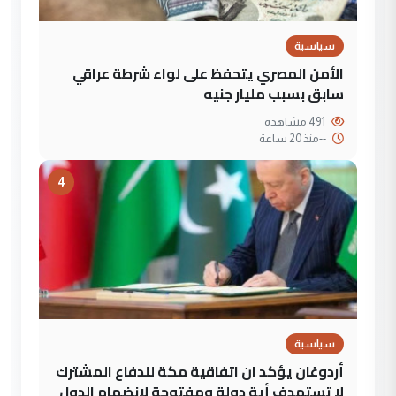
سياسية
الأمن المصري يتحفظ على لواء شرطة عراقي
سابق بسبب مليار جنيه
491 مشاهدة
--
منذ 20 ساعة
4
سياسية
أردوغان يؤكد ان اتفاقية مكة للدفاع المشترك
لا تستهدف أية دولة ومفتوحة لانضمام الدول