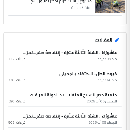
مشروع لإنشاء حزام أخضر بمليون شج...
منذ 3 ساعة
المقالات
عاشُورْاءُ.. السّنَةُ الثّالثةَ عشَرَة - إِنتفاضةُ صفَر…تمرّ...
منذ 39 دقيقة
قراءات :
112
خيوط الظل.. الاكتفاء بالجميلي
منذ 46 دقيقة
قراءات :
110
حتمية حصر السلاح المنفلت بيد الدولة العراقية
الخميس 06 آب 2026
قراءات :
690
عاشُورْاءُ.. السّنَةُ الثّالثةَ عشَرَة - إِنتفاضةُ صفَر…تمرّ...
الأربعاء 05 آب 2026
قراءات :
802