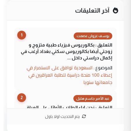
آخر التعليقات
1
يوسف غزوان عصمت
التعليق : بكالوريوس فيزياء طبية متزوج و
زوجتي أيضا بكالوريوس سكني بغداد أرغب في
إكمال دراستي داخل ...
السعودية توافق على الاستمرار في
الموضوع :
إعطاء 100 منحة دراسية للطلبة العراقيين في
جامعاتها سنويا
2
عبد الأمير جاسم هليل
التعليق : نحن اباء الطلاب الأوائل على العراق
نتشرف بلقاء السيد احمد الصافي في العتبات
يتم التحديث اولا باول
الحسنية لزرع ...
مكتب السيد احمد الصافي : لا يوجود
الموضوع :