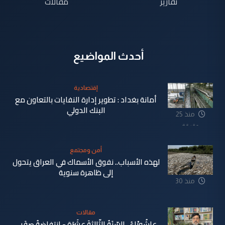
تقارير
مقالات
أحدث المواضيع
إقتصادية
أمانة بغداد : تطوير إدارة النفايات بالتعاون مع
البنك الدولي
منذ 25
دقيقة
أمن ومجتمع
لهذه الأسباب.. نفوق الأسماك في العراق يتحول
إلى ظاهرة سنوية
منذ 30
دقيقة
مقالات
عاشُورْاءُ.. السّنَةُ الثّالثةَ عشَرَة - إِنتفاضةُ صفَر…