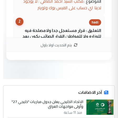
مكتب السيد احمد الصافي : لا يوجود
الموضوع :
لدينا اي حساب على الفيس بوك وتويتر
2
hadi
التعليق : قرار مستعجل جدا ولامصلحة فيه
للوزاره ولا للمواطن القرار الصائب يكون بعد
الاستماع للمدير ومغرفة ...
يتم التحديث اولا باول
وزير الصحة يعفي مدير مستشفى الكرخ
الموضوع :
العام في بغداد
3
سردار
التعليق : واحد من عصابة علي ماما يسقط
جنسية الرافد الثالث للعراق ومن اصول عريقة
ابا فرات ...
آخر الاضافات
الجواهري يرد على صدام حسين سل
الاتحاد الخليجي يعلن جدول مباريات "خليجي 27"
الموضوع :
وأولى مواجهات العراق
مضجعيك يابن الزنا (نص كامل)
منذ 11 ساعة