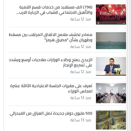
4
سردار
(796) الف مستفيد من خدمات قسم التنمية
والتأهيل الاجتماعي للشباب في الزيارة الارب...
التعليق : واحد من عصابة علي ماما يسقط
منذ 12 ساعة
جنسية الرافد الثالث للعراق ومن اصول عريقة
ابا فرات ...
مصادر تكشف ملامح الاتفاق المرتقب بين مسقط
الجواهري يرد على صدام حسين سل
الموضوع :
وطهران بشأن "مضيق هرمز"
مضجعيك يابن الزنا (نص كامل)
منذ 12 ساعة
الزيدي يمنح وكلاء الوزارات صلاحيات أوسع ويشدد
5
حيدر عاشور
على تسريع الإنجاز
التعليق : تحياتي لك استاذ حامدتركان. كلام
منذ 12 ساعة
دقيق ومسؤول؛ فالاستثمار الحقيقي للإنسان
وثروات البلد يعتمد على الكفاءة ...
تعرف على مقررات الجلسة الاعتيادية الثالثة عشرة
بين الإهمال واغتصاب الأرض.. بلاد
لمجلس الوزراء
الموضوع :
الرافدين تعاني الجفاف والتصحر!!
منذ 13 ساعة
500 مليون دولار جديدة تصل العراق من الفيدرالي
منذ 13 ساعة