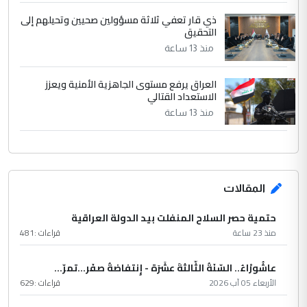
ذي قار تعفي ثلاثة مسؤولين صحيين وتحيلهم إلى
التحقيق
منذ 13 ساعة
العراق يرفع مستوى الجاهزية الأمنية ويعزز
الاستعداد القتالي
منذ 13 ساعة
المقالات
حتمية حصر السلاح المنفلت بيد الدولة العراقية
منذ 23 ساعة
قراءات :
481
عاشُورْاءُ.. السّنَةُ الثّالثةَ عشَرَة - إِنتفاضةُ صفَر…تمرّ...
الأربعاء 05 آب 2026
قراءات :
629