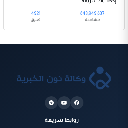
إحصائيات سريعة
4921
643,949,637
مشاهدة
تعليق
روابط سريعة