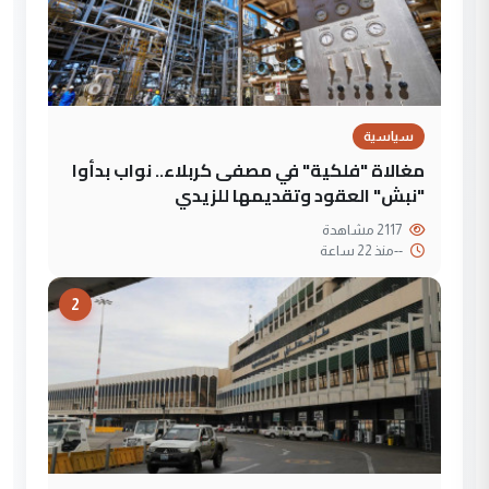
سياسية
مغالاة "فلكية" في مصفى كربلاء.. نواب بدأوا
"نبش" العقود وتقديمها للزيدي
2117 مشاهدة
--
منذ 22 ساعة
2