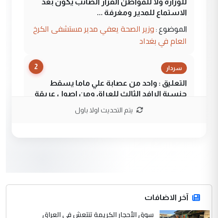
للوزاره ولا للمواطن القرار الصائب يكون بعد
الاستماع للمدير ومغرفة ...
وزير الصحة يعفي مدير مستشفى الكرخ
الموضوع :
العام في بغداد
2
سردار
التعليق : واحد من عصابة علي ماما يسقط
جنسية الرافد الثالث للعراق ومن اصول عريقة
ابا فرات ...
يتم التحديث اولا باول
الجواهري يرد على صدام حسين سل
الموضوع :
مضجعيك يابن الزنا (نص كامل)
3
سردار
التعليق : واحد من عصابة علي ماما يسقط
جنسية الرافد الثالث للعراق ومن اصول عريقة
ابا فرات ...
آخر الاضافات
الجواهري يرد على صدام حسين سل
سوق الأحجار الكريمة تنتعش في العراق
الموضوع :