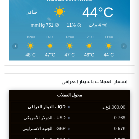
44°C
صافي
4 م\ث
11%
751
mmHg
16:00
15:00
14:00
13:00
12:00
11:00
‹
›
47°C
48°C
47°C
47°C
46°C
44°C
اسعار العملات بالدينار العراقي