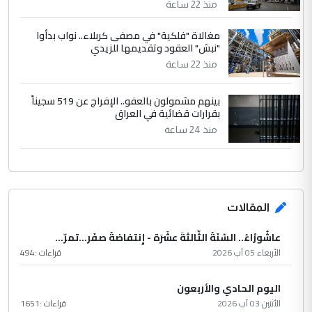
منذ 22 ساعة
مغالاة "فلكية" في مصفى كربلاء.. نواب بدأوا
"نبش" العقود وتقديمها للزيدي
منذ 22 ساعة
بينهم مشمولون بالعفو.. الإفراج عن 519 سجيناً
بقرارات قضائية في العراق
منذ 24 ساعة
المقالات
عاشُورْاءُ.. السّنَةُ الثّالثةَ عشَرَة - إِنتفاضةُ صفَر…تمرّ...
الأربعاء 05 آب 2026
قراءات :
494
اليوم الحادي والأربعون
الأثنين 03 آب 2026
قراءات :
1651