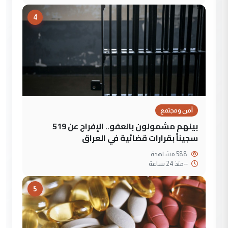
4
أمن ومجتمع
بينهم مشمولون بالعفو.. الإفراج عن 519
سجيناً بقرارات قضائية في العراق
588 مشاهدة
--
منذ 24 ساعة
5