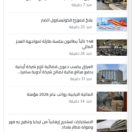
مضجعيك يابن الزنا (نص كامل)
منذ 7 دقيقة
علاجٌ فمويٌّ للكوليسترول الضار
4
حيدر عاشور
منذ 20 دقيقة
التعليق : تحياتي لك استاذ حامدتركان. كلام
دقيق ومسؤول؛ فالاستثمار الحقيقي للإنسان
148 نائباً يطالبون بجلسة طارئة لمواجهة العجز
وثروات البلد يعتمد على الكفاءة ...
المالي
بين الإهمال واغتصاب الأرض.. بلاد
الموضوع :
منذ 26 دقيقة
الرافدين تعاني الجفاف والتصحر!!
العراق يكسب دعوى قضائية تلزم شركة أردنية
بدفع مبالغ مالية لصالح شركة أدوية سامرا...
5
علي
منذ 31 دقيقة
التعليق : هذه الزيارة تنفع لبنان، دون الشعب
العراقي، الذي احترق بحر الصيف، في حين
المالية النيابية: رواتب عام 2026 مؤمنة
حكومة الزيدي ...
منذ 34 دقيقة
نواف سلام في بغداد.. "الفيول" مقابل
الموضوع :
تصدير النفط العراقي
الاستخبارات تستدرج إرهابياً من تركيا وتطيح به فور
وصوله مطار بغداد