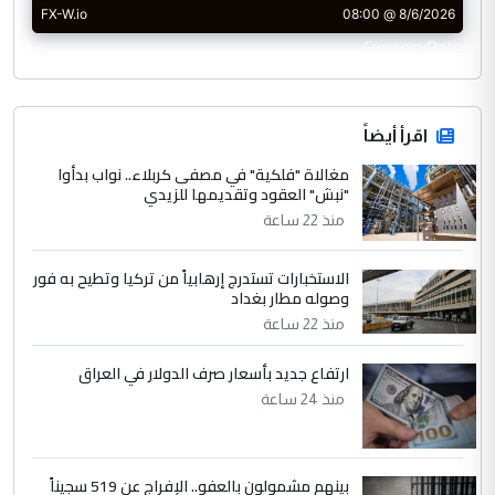
CurrencyRate
اقرأ أيضاً
مغالاة "فلكية" في مصفى كربلاء.. نواب بدأوا
"نبش" العقود وتقديمها للزيدي
منذ 22 ساعة
الاستخبارات تستدرج إرهابياً من تركيا وتطيح به فور
وصوله مطار بغداد
منذ 22 ساعة
ارتفاع جديد بأسعار صرف الدولار في العراق
منذ 24 ساعة
بينهم مشمولون بالعفو.. الإفراج عن 519 سجيناً