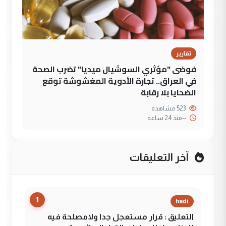
تقارير
فوضى "مؤثري السوشيال ميديا" تضرب الصحة
في العراق.. تجارة الأدوية المغشوشة توقع
الضحايا بلا رقابة
523 مشاهدة
--
منذ 24 ساعة
آخر التعليقات
1
hadi
التعليق : قرار مستعجل جدا ولامصلحة فيه