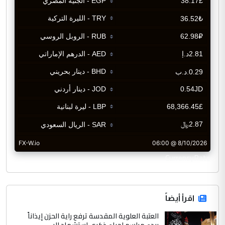
CurrencyRate
اقرأ أيضاً
العتبة العلوية المقدسة ترفع راية الحزن إيذاناً
ببدء مراسم إحياء ذكرى استشهاد الر...