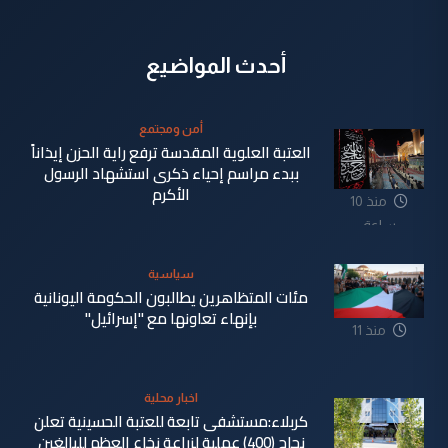
أحدث المواضيع
أمن ومجتمع
العتبة العلوية المقدسة ترفع راية الحزن إيذاناً
ببدء مراسم إحياء ذكرى استشهاد الرسول
الأكرم
منذ 10
ساعة
سياسية
مئات المتظاهرين يطالبون الحكومة اليونانية
بإنهاء تعاونها مع "إسرائيل"
منذ 11
ساعة
اخبار محلية
كربلاء:مستشفى تابعة للعتبة الحسينية تعلن
نجاح (400) عملية لزراعة نخاع العظم للبالغين