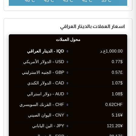
46°C
46°C
45°C
43°C
41°C
39°C
اسعار العملات بالدينار العراقي