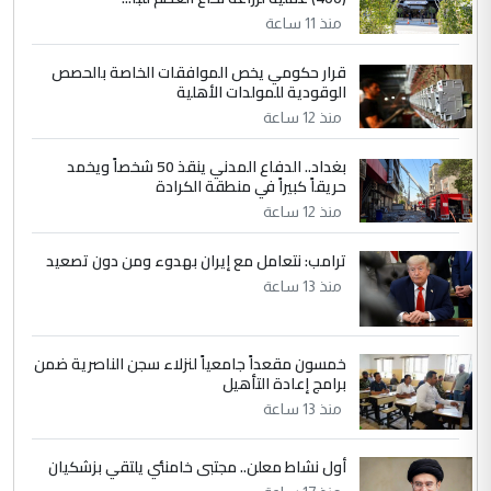
التعليق : بكالوريوس فيزياء طبية متزوج و
منذ 11 ساعة
زوجتي أيضا بكالوريوس سكني بغداد أرغب في
إكمال دراستي داخل ...
قرار حكومي يخص الموافقات الخاصة بالحصص
الوقودية للمولدات الأهلية
السعودية توافق على الاستمرار في
الموضوع :
إعطاء 100 منحة دراسية للطلبة العراقيين في
منذ 12 ساعة
جامعاتها سنويا
بغداد.. الدفاع المدني ينقذ 50 شخصاً ويخمد
حريقاً كبيراً في منطقة الكرادة
منذ 12 ساعة
ترامب: نتعامل مع إيران بهدوء ومن دون تصعيد
منذ 13 ساعة
خمسون مقعداً جامعياً لنزلاء سجن الناصرية ضمن
برامج إعادة التأهيل
منذ 13 ساعة
أول نشاط معلن.. مجتبى خامنئي يلتقي بزشكيان