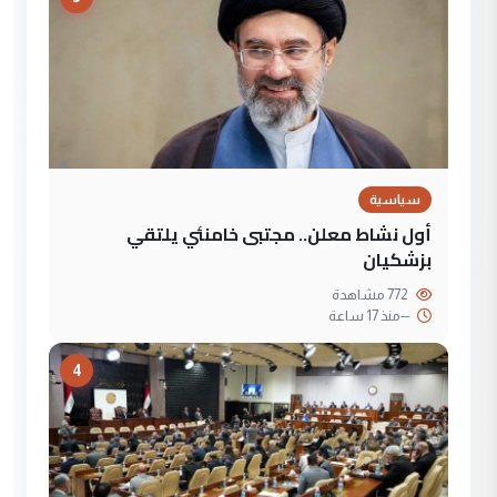
سياسية
أول نشاط معلن.. مجتبى خامنئي يلتقي
بزشكيان
772 مشاهدة
--
منذ 17 ساعة
4