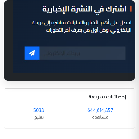
إحصائيات سريعة
5038
644,614,857
مشاهدة
تعليق