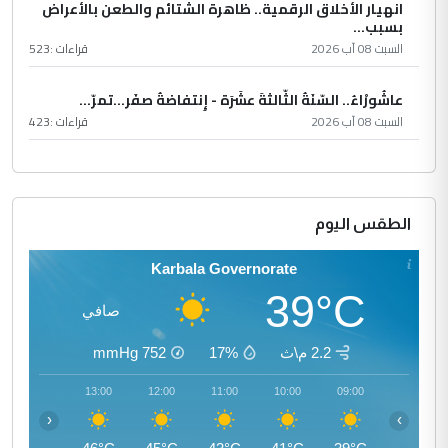
انهيار الأخلاق الرقمية.. ظاهرة الشتائم والطعن بالأعراض
بسبب...
السبت 08 آب 2026
قراءات :
523
عاشُورْاءُ.. السّنَةُ الثّالثةَ عشَرَة - إِنتفاضةُ صفَر…تمرّ...
السبت 08 آب 2026
قراءات :
423
الطقس اليوم
Karbala Governorate
39°C
صافي
2.2 م\ث
17%
752
mmHg
14:00
13:00
12:00
11:00
10:00
09:00
‹
›