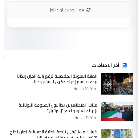
وتعديل استمارة قرعة الحج
يتم التحديث اولا باول
3
صلاح مهدي حسن
التعليق : صلاح مهدي حسن ...
هيئة الحج تصدر قرارا يخص "لم الشمل"
الموضوع :
وتعديل استمارة قرعة الحج
4
آخر الاضافات
hadi
العتبة العلوية المقدسة ترفع راية الحزن إيذاناً
التعليق : تحيه اخويه حسينيه اي انسان مهما
ببدء مراسم إحياء ذكرى استشهاد الر...
كان محدود المعرفه بتفاصيل احداث المنطقه
منذ 10 ساعة
يقول بما لايقبل ...
أردوغان يؤكد ان اتفاقية مكة للدفاع
الموضوع :
مئات المتظاهرين يطالبون الحكومة اليونانية
المشترك لا تستهدف أية دولة ومفتوحة لانضمام
بإنهاء تعاونها مع "إسرائيل"
الدول الشقيقة
منذ 11 ساعة
كربلاء:مستشفى تابعة للعتبة الحسينية تعلن نجاح
5
يوسف غزوان عصمت
(400) عملية لزراعة نخاع العظم للبا...