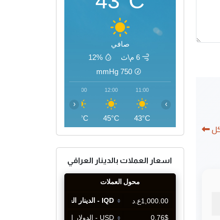
43°C
صافي
6 م\ث
12%
mmHg
750
15:00
14:00
13:00
12:00
11:00
‹
›
46°C
46°C
46°C
45°C
43°C
كل
اسعار العملات بالدينار العراقي