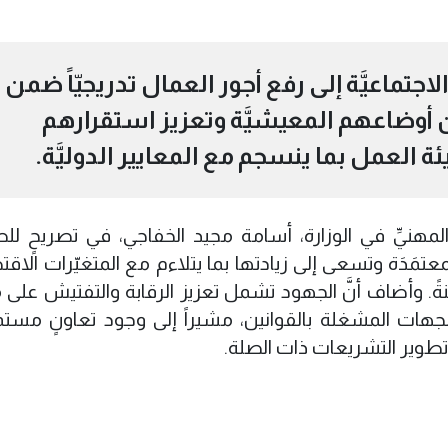
تماعيَّة إلى رفع أجور العمال تدريجيّاً ضمن
أوضاعهم المعيشيَّة وتعزيز استقرارهم
ئة العمل بما ينسجم مع المعايير الدوليَّة.
 المهنيِّ في الوزارة، أسامة مجيد الخفاجي، في تصريحٍ لل
معتمَدَة وتسعى إلى زيادتها بما يتلاءم مع المتغيّرات الاقتصا
منةً. وأضاف أنَّ الجهود تشمل تعزيز الرقابة والتفتيش على
لجهات المشغلة بالقوانين، مشيراً إلى وجود تعاونٍ مستمر
وتطوير التشريعات ذات الصلة.