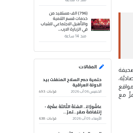
(796) الف مستفيد من
خدمات قسم التنمية
والتأهيل الاجتماعي للشباب
في الزيارة الارب...
منذ 14 ساعة
المقالات
صحيفة
ديَّة،
حتمية حصر السلاح المنفلت بيد
الدولة العراقية
 مواقع
الخميس 06 آب 2026
قراءات :
493
ٍّ مع
عاشُورْاءُ.. السّنَةُ الثّالثةَ عشَرَة -
إِنتفاضةُ صفَر…تمرّ...
الأربعاء 05 آب 2026
قراءات :
638