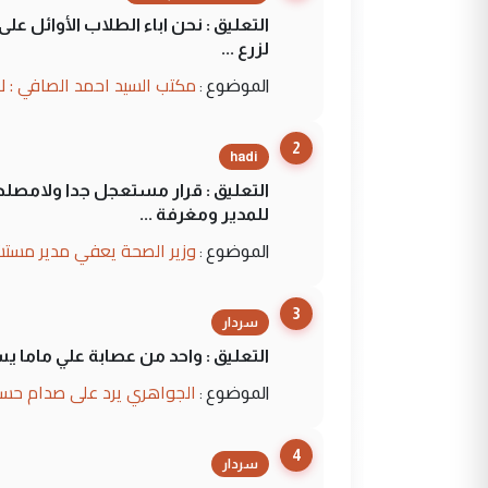
التعليق : نحن اباء الطلاب الأوائل ع
لزرع ...
مكتب السيد احمد الصافي : ل
الموضوع :
2
hadi
التعليق : قرار مستعجل جدا ولامصلحة
للمدير ومغرفة ...
وزير الصحة يعفي مدير مستش
الموضوع :
3
سردار
التعليق : واحد من عصابة علي ماما ي
الجواهري يرد على صدام حسي
الموضوع :
4
سردار