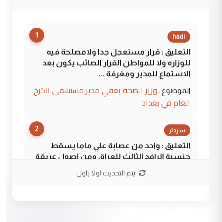
1
hadi
التعليق : قرار مستعجل جدا ولامصلحة فيه
للوزاره ولا للمواطن القرار الصائب يكون بعد
الاستماع للمدير ومغرفة ...
وزير الصحة يعفي مدير مستشفى الكرخ
الموضوع :
العام في بغداد
2
سردار
التعليق : واحد من عصابة علي ماما يسقط
جنسية الرافد الثالث للعراق ومن اصول عريقة
ابا فرات ...
يتم التحديث اولا باول
الجواهري يرد على صدام حسين سل
الموضوع :
مضجعيك يابن الزنا (نص كامل)