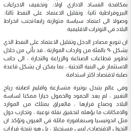
بمكافحة الفساد الاداري اولا؛. وتخفيف الاجراءات
البيروقراطية ثانيا؛. وتقليل الاعتماد على النفط ثالثا؛.
وصولا الى اعتماد سياسة متوازنة رابعا؛تجنب انخراط
البلاد في التوترات الاقليمية.
ان تنويع مصادر الدخل وتقليل الاعتماد على النفط الذي
يشكل ٩٠ بالمئة من واردات الموازنة ، قد يأتي من خلال
تطوير قطاعات الصناعة والزراعة والتجارة ، الى جانب
الاستثمار في البنية التحتية ، بما يمكن ان يشكل قاعدة
صلبة لاقتصاد اكثر استدامة.
وفي عالم يتبدل بوتيرة متسارعة واقليم اصابته رياح
التغيير ، لم يعد الجمود والخمول خيارا ممكنا لساسة
البلاد وصناع قرارها ، فالعراق يمتلك من الموارد
والامكانات ما يؤهله لتحقيق نقلة نوعية ، وتجارب دول
مثل اندونيسيا وسنغافورة ماثلة في العيون وتؤكد ان
التحول الاقتصادي ليس مستحيلا ، بل هو نتيجة قرارات