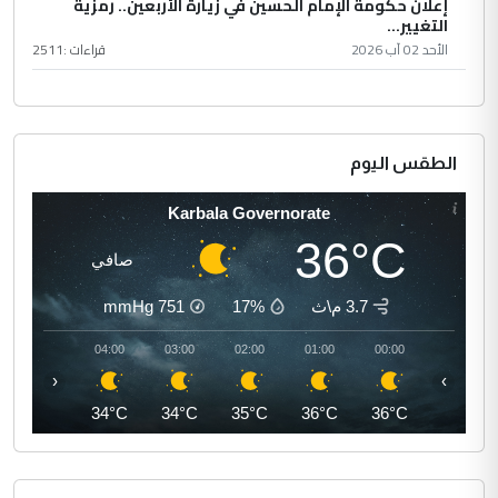
إعلان حكومة الإمام الحسين في زيارة الأربعين.. رمزية
التغيير...
الأحد 02 آب 2026
قراءات :
2511
الطقس اليوم
Karbala Governorate
36°C
صافي
3.7 م\ث
17%
751
mmHg
05:00
04:00
03:00
02:00
01:00
00:00
‹
›
33°C
34°C
34°C
35°C
36°C
36°C