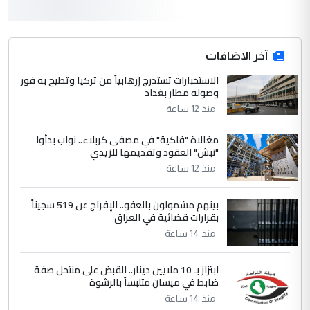
3
سردار
التعليق : واحد من عصابة علي ماما يسقط
جنسية الرافد الثالث للعراق ومن اصول عريقة
ابا فرات ...
آخر الاضافات
الجواهري يرد على صدام حسين سل
الاستخبارات تستدرج إرهابياً من تركيا وتطيح به فور
الموضوع :
وصوله مطار بغداد
مضجعيك يابن الزنا (نص كامل)
منذ 12 ساعة
4
حيدر عاشور
مغالاة "فلكية" في مصفى كربلاء.. نواب بدأوا
"نبش" العقود وتقديمها للزيدي
التعليق : تحياتي لك استاذ حامدتركان. كلام
منذ 12 ساعة
دقيق ومسؤول؛ فالاستثمار الحقيقي للإنسان
وثروات البلد يعتمد على الكفاءة ...
بينهم مشمولون بالعفو.. الإفراج عن 519 سجيناً
بين الإهمال واغتصاب الأرض.. بلاد
الموضوع :
بقرارات قضائية في العراق
الرافدين تعاني الجفاف والتصحر!!
منذ 14 ساعة
5
علي
ابتزاز بـ 10 ملايين دينار.. القبض على منتحل صفة
ضابط في ميسان متلبساً بالرشوة
التعليق : هذه الزيارة تنفع لبنان، دون الشعب
منذ 14 ساعة
العراقي، الذي احترق بحر الصيف، في حين