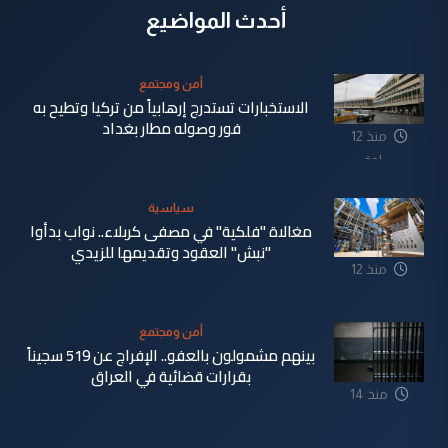
أحدث المواضيع
أمن ومجتمع
الاستخبارات تستدرج إرهابياً من تركيا وتطيح به
فور وصوله مطار بغداد
منذ 12
ساعة
سياسية
مغالاة "فلكية" في مصفى كربلاء.. نواب بدأوا
"نبش" العقود وتقديمها للزيدي
منذ 12
ساعة
أمن ومجتمع
بينهم مشمولون بالعفو.. الإفراج عن 519 سجيناً
بقرارات قضائية في العراق
منذ 14
ساعة