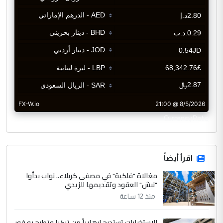
CurrencyRate
اقرأ أيضاً
مغالاة "فلكية" في مصفى كربلاء.. نواب بدأوا
"نبش" العقود وتقديمها للزيدي
منذ 12 ساعة
الاستخبارات تستدرج إرهابياً من تركيا وتطيح به فور