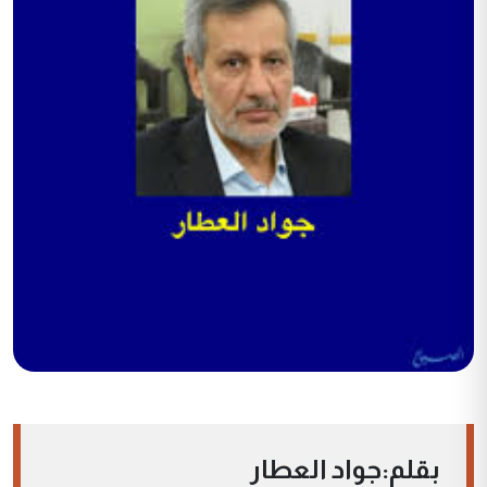
بقلم:جواد العطار