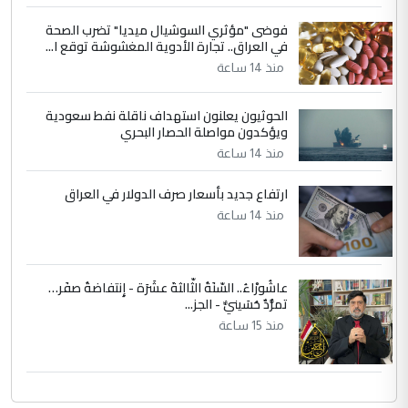
حكومة الزيدي ...
فوضى "مؤثري السوشيال ميديا" تضرب الصحة
نواف سلام في بغداد.. "الفيول" مقابل
الموضوع :
في العراق.. تجارة الأدوية المغشوشة توقع ا...
تصدير النفط العراقي
منذ 14 ساعة
الحوثيون يعلنون استهداف ناقلة نفط سعودية
ويؤكدون مواصلة الحصار البحري
منذ 14 ساعة
ارتفاع جديد بأسعار صرف الدولار في العراق
منذ 14 ساعة
عاشُورْاءُ.. السّنَةُ الثّالثةَ عشَرَة - إِنتفاضةُ صفَر…
تمرُّدٌ حُسَينيٌّ - الجز...
منذ 15 ساعة