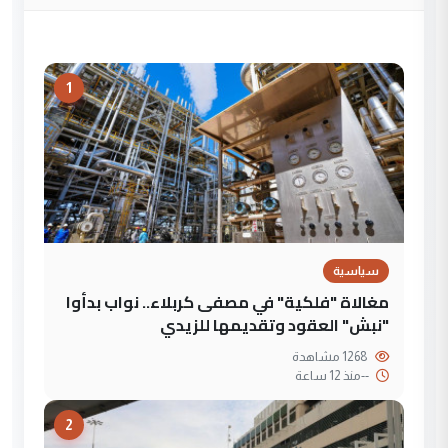
1
سياسية
مغالاة "فلكية" في مصفى كربلاء.. نواب بدأوا
"نبش" العقود وتقديمها للزيدي
1268 مشاهدة
--
منذ 12 ساعة
2