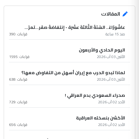
المقالات
عاشُورْاءُ.. السّنَةُ الثّالثةَ عشَرَة - إِنتفاضةُ صفَر…تمرّ...
منذ 15 ساعة
قراءات :
390
اليوم الحادي والأربعون
الأثنين 03 آب 2026
قراءات :
1595
لماذا تبدو الحرب مع إيران أسهل من التفاوض معها؟
الأثنين 03 آب 2026
قراءات :
638
صحراء السعودي بدم العراقي !
الأحد 02 آب 2026
قراءات :
729
الأكشن بنسخته العراقية
الأحد 02 آب 2026
قراءات :
656