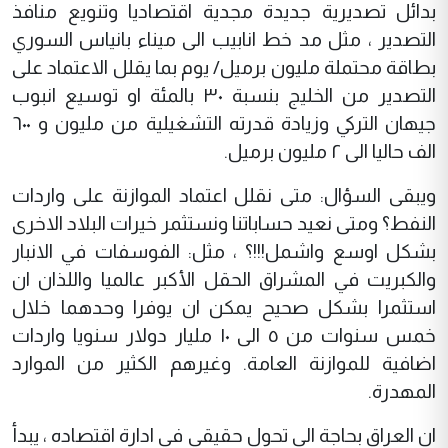
بدائل تصديرية جديدة مجدية اقتصاديا وتنويع منافذ
التصدير ، مثل مد خط انابيب الى ميناء بانياس السوري
بطاقة محتملة مليون برميل/ يوم بما يقلل الاعتماد على
التصدير من الخليج بنسبة ٣٠ بالمئة او توسيع انبوب
جيهان التركي وزيادة قدرته التشغيلية من مليون و ٦٠٠
الف حاليا الى ٢ مليون برميل.
ويبقى السؤال: متى نقلل اعتماد الموازنة على واردات
النفط؟ ومتى نعيد حساباتنا ونستثمر خيرات البلاد الاخرى
بشكل اوسع واشمل!!!؟ ، مثل: الفوسفات في الانبار
والكبريت في المشراق الحقل الأكبر عالميا واللذان ان
استثمرا بشكل صحيح يمكن ان يوفرا وحدهما خلال
خمس سنوات من ٥ الى ١٠ مليار دولار سنويا واردات
اضافية للموازنة العامة. وغيرهم الكثير من الموارد
المهدرة.
ان العراق بحاجة الى تحول حقيقي في ادارة اقتصاده ، يبدأ