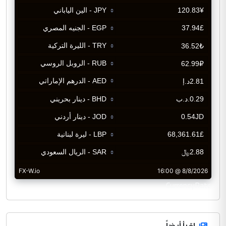
CurrencyRate
اقرأ أيضاً