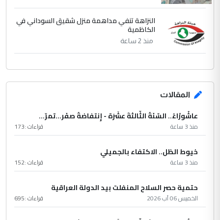
النزاهة تنفي مداهمة منزل شقيق السوداني في
الكاظمية
منذ 2 ساعة
المقالات
عاشُورْاءُ.. السّنَةُ الثّالثةَ عشَرَة - إِنتفاضةُ صفَر…تمرّ...
منذ 3 ساعة
قراءات :
173
خيوط الظل.. الاكتفاء بالجميلي
منذ 3 ساعة
قراءات :
152
حتمية حصر السلاح المنفلت بيد الدولة العراقية
الخميس 06 آب 2026
قراءات :
695