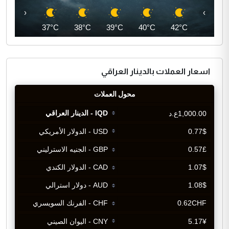
‹
›
36°C
37°C
38°C
39°C
40°C
42°C
اسعار العملات بالدينار العراقي