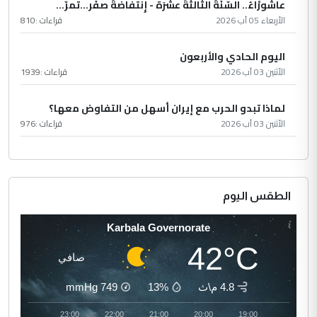
عاشُورْاءُ.. السّنَةُ الثّالثةَ عشَرَة - إِنتفاضةُ صفَر…تمرّ...
الأربعاء 05 آب 2026
قراءات :
810
اليوم الحادي والأربعون
الأثنين 03 آب 2026
قراءات :
1939
لماذا تبدو الحرب مع إيران أسهل من التفاوض معها؟
الأثنين 03 آب 2026
قراءات :
976
الطقس اليوم
Karbala Governorate
42°C
صافي
4.8 م\ث
13%
749
mmHg
00:00
23:00
22:00
21:00
20:00
19:00