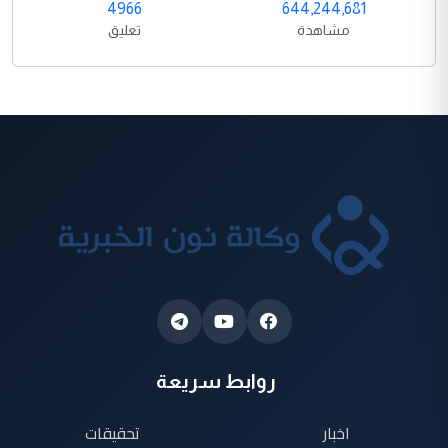
4966
644,244,681
مشاهدة
تعليق
روابط سريعة
اخبار
تحقيقات