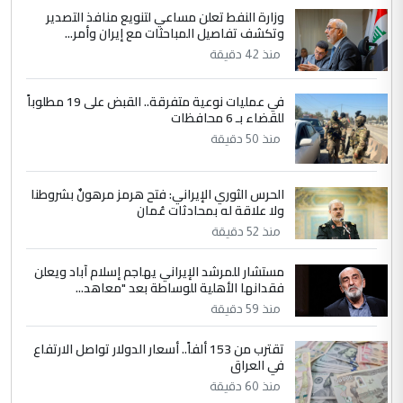
ابا فرات ...
وزارة النفط تعلن مساعي لتنويع منافذ التصدير
وتكشف تفاصيل المباحثات مع إيران وأمر...
الجواهري يرد على صدام حسين سل
الموضوع :
منذ 42 دقيقة
مضجعيك يابن الزنا (نص كامل)
في عمليات نوعية متفرقة.. القبض على 19 مطلوباً
5
سردار
للقضاء بـ 6 محافظات
منذ 50 دقيقة
التعليق : واحد من عصابة علي ماما يسقط
جنسية الرافد الثالث للعراق ومن اصول عريقة
ابا فرات ...
الحرس الثوري الإيراني: فتح هرمز مرهونٌ بشروطنا
الجواهري يرد على صدام حسين سل
ولا علاقة له بمحادثات عُمان
الموضوع :
مضجعيك يابن الزنا (نص كامل)
منذ 52 دقيقة
مستشار للمرشد الإيراني يهاجم إسلام آباد ويعلن
فقدانها الأهلية للوساطة بعد "معاهد...
منذ 59 دقيقة
تقترب من 153 ألفاً.. أسعار الدولار تواصل الارتفاع
في العراق
منذ 60 دقيقة