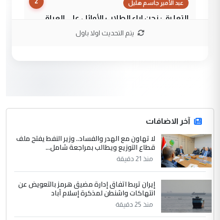
2
عبد الأمير جاسم هليل
التعليق : نحن اباء الطلاب الأوائل على العراق
نتشرف بلقاء السيد احمد الصافي في العتبات
يتم التحديث اولا باول
الحسنية لزرع ...
مكتب السيد احمد الصافي : لا يوجود
الموضوع :
لدينا اي حساب على الفيس بوك وتويتر
3
hadi
التعليق : قرار مستعجل جدا ولامصلحة فيه
آخر الاضافات
للوزاره ولا للمواطن القرار الصائب يكون بعد
الاستماع للمدير ومغرفة ...
لا تهاون مع الهدر والفساد.. وزير النفط يفتح ملف
قطاع التوزيع ويطالب بمراجعة شامل...
وزير الصحة يعفي مدير مستشفى الكرخ
الموضوع :
العام في بغداد
منذ 21 دقيقة
إيران تربط اتفاق إدارة مضيق هرمز بالتعويض عن
4
سردار
انتهاكات واشنطن لمذكرة إسلام آباد
التعليق : واحد من عصابة علي ماما يسقط
منذ 25 دقيقة
جنسية الرافد الثالث للعراق ومن اصول عريقة