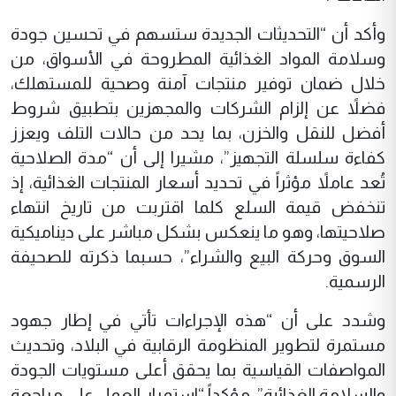
وأكد أن “التحديثات الجديدة ستسهم في تحسين جودة
وسلامة المواد الغذائية المطروحة في الأسواق، من
خلال ضمان توفير منتجات آمنة وصحية للمستهلك،
فضلاً عن إلزام الشركات والمجهزين بتطبيق شروط
أفضل للنقل والخزن، بما يحد من حالات التلف ويعزز
كفاءة سلسلة التجهيز”، مشيرا إلى أن “مدة الصلاحية
تُعد عاملاً مؤثراً في تحديد أسعار المنتجات الغذائية، إذ
تنخفض قيمة السلع كلما اقتربت من تاريخ انتهاء
صلاحيتها، وهو ما ينعكس بشكل مباشر على ديناميكية
السوق وحركة البيع والشراء”، حسبما ذكرته للصحيفة
الرسمية.
وشدد على أن “هذه الإجراءات تأتي في إطار جهود
مستمرة لتطوير المنظومة الرقابية في البلاد، وتحديث
المواصفات القياسية بما يحقق أعلى مستويات الجودة
والسلامة الغذائية”، مؤكداً “استمرار العمل على مراجعة