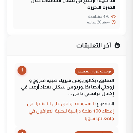
الداخلية : ارتفاع في معدل الشائعات خلال
الفترة الاخيرة
470 مشاهدة
--
منذ 20 ساعة
آخر التعليقات
1
يوسف غزوان عصمت
التعليق : بكالوريوس فيزياء طبية متزوج و
زوجتي أيضا بكالوريوس سكني بغداد أرغب في
إكمال دراستي داخل ...
السعودية توافق على الاستمرار في
الموضوع :
إعطاء 100 منحة دراسية للطلبة العراقيين في
جامعاتها سنويا