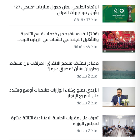
الجواهري يرد على صدام حسين سل
الاتحاد الخليجي يعلن جدول مباريات "خليجي 27"
الموضوع :
وأولى مواجهات العراق
مضجعيك يابن الزنا (نص كامل)
منذ 17 دقيقة
4
سردار
(796) الف مستفيد من خدمات قسم التنمية
والتأهيل الاجتماعي للشباب في الزيارة الارب...
التعليق : واحد من عصابة علي ماما يسقط
منذ 55 دقيقة
جنسية الرافد الثالث للعراق ومن اصول عريقة
ابا فرات ...
مصادر تكشف ملامح الاتفاق المرتقب بين مسقط
الجواهري يرد على صدام حسين سل
الموضوع :
وطهران بشأن "مضيق هرمز"
مضجعيك يابن الزنا (نص كامل)
منذ 2 ساعة
الزيدي يمنح وكلاء الوزارات صلاحيات أوسع ويشدد
5
حيدر عاشور
على تسريع الإنجاز
التعليق : تحياتي لك استاذ حامدتركان. كلام
منذ 2 ساعة
دقيق ومسؤول؛ فالاستثمار الحقيقي للإنسان
وثروات البلد يعتمد على الكفاءة ...
تعرف على مقررات الجلسة الاعتيادية الثالثة عشرة
بين الإهمال واغتصاب الأرض.. بلاد
لمجلس الوزراء
الموضوع :
الرافدين تعاني الجفاف والتصحر!!
منذ 2 ساعة