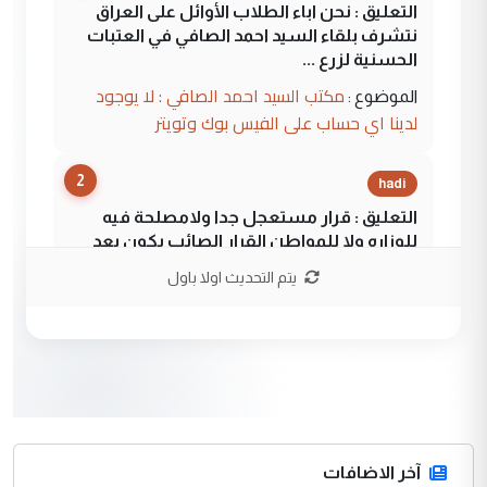
التعليق : نحن اباء الطلاب الأوائل على العراق
نتشرف بلقاء السيد احمد الصافي في العتبات
الحسنية لزرع ...
مكتب السيد احمد الصافي : لا يوجود
الموضوع :
لدينا اي حساب على الفيس بوك وتويتر
2
hadi
التعليق : قرار مستعجل جدا ولامصلحة فيه
للوزاره ولا للمواطن القرار الصائب يكون بعد
الاستماع للمدير ومغرفة ...
يتم التحديث اولا باول
وزير الصحة يعفي مدير مستشفى الكرخ
الموضوع :
العام في بغداد
3
سردار
التعليق : واحد من عصابة علي ماما يسقط
جنسية الرافد الثالث للعراق ومن اصول عريقة
ابا فرات ...
آخر الاضافات