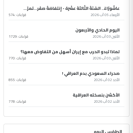
عاشُورْاءُ.. السّنَةُ الثّالثةَ عشَرَة - إِنتفاضةُ صفَر…تمرّ...
الأربعاء 05 آب 2026
قراءات :
574
اليوم الحادي والأربعون
الأثنين 03 آب 2026
قراءات :
1729
لماذا تبدو الحرب مع إيران أسهل من التفاوض معها؟
الأثنين 03 آب 2026
قراءات :
770
صحراء السعودي بدم العراقي !
الأحد 02 آب 2026
قراءات :
855
الأكشن بنسخته العراقية
الأحد 02 آب 2026
قراءات :
778
الطقس اليوم