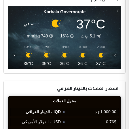
Karbala Governorate
37°C
صافي
5.1 م\ث
16%
749
mmHg
04:00
03:00
02:00
01:00
00:00
23:00
‹
›
35°C
35°C
35°C
36°C
36°C
37°C
اسعار العملات بالدينار العراقي