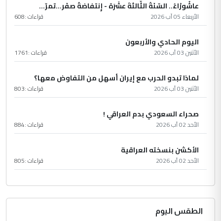
عاشُورْاءُ.. السّنَةُ الثّالثةَ عشَرَة - إِنتفاضةُ صفَر…تمرّ...
الأربعاء 05 آب 2026
قراءات :
608
اليوم الحادي والأربعون
الأثنين 03 آب 2026
قراءات :
1761
لماذا تبدو الحرب مع إيران أسهل من التفاوض معها؟
الأثنين 03 آب 2026
قراءات :
803
صحراء السعودي بدم العراقي !
الأحد 02 آب 2026
قراءات :
884
الأكشن بنسخته العراقية
الأحد 02 آب 2026
قراءات :
805
الطقس اليوم