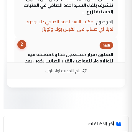
نتشرف بلقاء السيد احمد الصافي في العتبات
الحسنية لزرع ...
مكتب السيد احمد الصافي : لا يوجود
الموضوع :
لدينا اي حساب على الفيس بوك وتويتر
2
hadi
التعليق : قرار مستعجل جدا ولامصلحة فيه
للوزاره ولا للمواطن القرار الصائب يكون بعد
الاستماع للمدير ومغرفة ...
يتم التحديث اولا باول
وزير الصحة يعفي مدير مستشفى الكرخ
الموضوع :
العام في بغداد
3
سردار
التعليق : واحد من عصابة علي ماما يسقط
جنسية الرافد الثالث للعراق ومن اصول عريقة
ابا فرات ...
آخر الاضافات