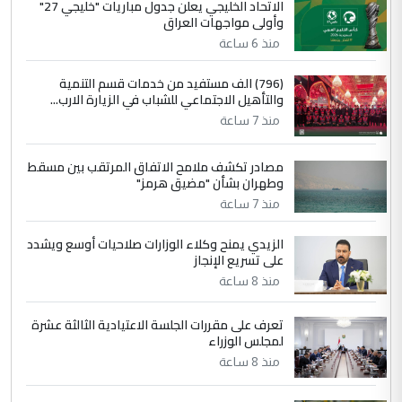
الجواهري يرد على صدام حسين سل
الاتحاد الخليجي يعلن جدول مباريات "خليجي 27"
الموضوع :
وأولى مواجهات العراق
مضجعيك يابن الزنا (نص كامل)
منذ 6 ساعة
4
سردار
(796) الف مستفيد من خدمات قسم التنمية
والتأهيل الاجتماعي للشباب في الزيارة الارب...
التعليق : واحد من عصابة علي ماما يسقط
منذ 7 ساعة
جنسية الرافد الثالث للعراق ومن اصول عريقة
ابا فرات ...
مصادر تكشف ملامح الاتفاق المرتقب بين مسقط
الجواهري يرد على صدام حسين سل
الموضوع :
وطهران بشأن "مضيق هرمز"
مضجعيك يابن الزنا (نص كامل)
منذ 7 ساعة
الزيدي يمنح وكلاء الوزارات صلاحيات أوسع ويشدد
5
حيدر عاشور
على تسريع الإنجاز
التعليق : تحياتي لك استاذ حامدتركان. كلام
منذ 8 ساعة
دقيق ومسؤول؛ فالاستثمار الحقيقي للإنسان
وثروات البلد يعتمد على الكفاءة ...
تعرف على مقررات الجلسة الاعتيادية الثالثة عشرة
بين الإهمال واغتصاب الأرض.. بلاد
لمجلس الوزراء
الموضوع :
الرافدين تعاني الجفاف والتصحر!!
منذ 8 ساعة