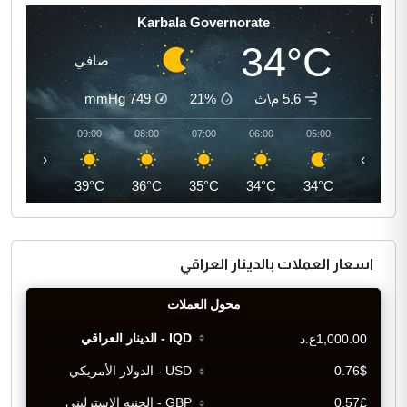
Karbala Governorate
34°C
صافي
5.6 م\ث
21%
749
mmHg
10:00
09:00
08:00
07:00
06:00
05:00
‹
›
41°C
39°C
36°C
35°C
34°C
34°C
اسعار العملات بالدينار العراقي