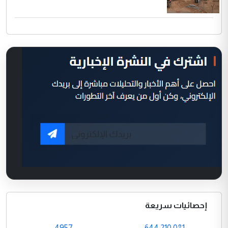
إحصائيات سريعة
4957
644,210,081