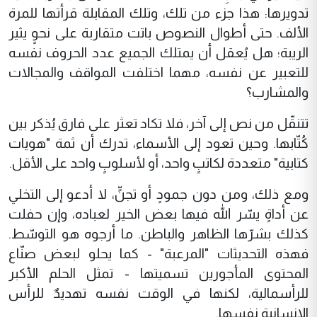
تدويرها: هذا جزء من تلك، وتلك المقابلة قرأتها للمرة
الألف. حتى أطوال النصوص باتت متقاربة على نحوٍ يثير
الريبة؛ هل يُعقل أن يمتلك الجميع عدد الحروف نفسه
للتعبير عن نفسه، مهما اختلفت المواقف والمجالات
والمشارب؟
تتنقّل من نص إلى آخر، فلا تكاد تعثر على فارق يُذكر بين
كُتّابها. وحين تعود إلى الأسماء، تدرك أن ثمة "هويات
كتابية" متعددة لكاتبٍ واحد، أو لأسلوبٍ واحد على الأقل.
ومع ذلك، ومن دون جمودٍ أو تجنٍّ، لا أدعو إلى التخلي
عن أداةٍ يسّر الله فيها بعض الخير لعباده، وإن حفلت
كذلك بشرّها الظاهر والباطن. ما أرجوه هو التوسّط.
فهذه التحديثات "المرعبة" - كما يحلو لبعض صنّاع
المحتوى المأجورين تسميتها - تمثل الحلم الأكبر
للرأسمالية، لكنها في الوقت نفسه تهديدٌ للرأس
الإنسانية نفسها.