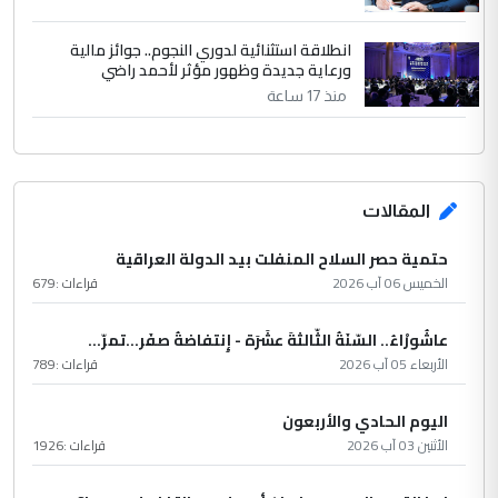
انطلاقة استثنائية لدوري النجوم.. جوائز مالية
ورعاية جديدة وظهور مؤثر لأحمد راضي
منذ 17 ساعة
المقالات
حتمية حصر السلاح المنفلت بيد الدولة العراقية
الخميس 06 آب 2026
قراءات :
679
عاشُورْاءُ.. السّنَةُ الثّالثةَ عشَرَة - إِنتفاضةُ صفَر…تمرّ...
الأربعاء 05 آب 2026
قراءات :
789
اليوم الحادي والأربعون
الأثنين 03 آب 2026
قراءات :
1926