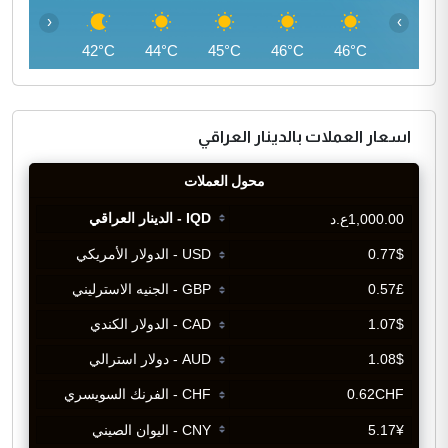
‹
›
40°C
42°C
44°C
45°C
46°C
46°C
اسعار العملات بالدينار العراقي