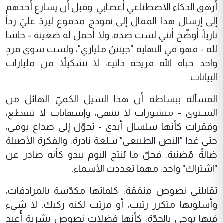
أرهق الذكاء الاصطناعي أعصابي. وقبل أن يسارع أحدهم
إلى إرسال هذا المقال إلى نموذج مدفوع ليردّ عليّ رداً
نارياً، أوضّح أنني لست ضده، ولا أحمل له ضغينة - حاشا
لله - فهو في النهاية "جيشٌ ملياري"، ولست سوى فردٍ
واحد حباه الله قريحة ذاتية، لا تشكيلاً من مليارات
البيانات.
المسألة ببساطة أن هذا السيل الكميّ الهائل من
المحتوى - منشورات لا تنتهي، وإسهابات لا تنقطع،
وفقرات كأنها سلسال أبدي - تحوّل إلى صداع يومي،
حتى غدا "النص الطبيعي" سلعة نادرة، والفكرة الأصيلة
ضالةً مُضنية. فجلّ ما يُنتج اليوم يبدو كأنه صادر عن
"اشتراك" واحد، مهما تعددت الأسماء.
تقابلني نصوص منمّقة، كلماتها مكدّسة بالمرادفات،
وأسلوبها متكرر رتيب، أو مرتب لكنه ركيك. لا شيء
فيها يوحي بالجِدّة؛ كأنها فضلات نصوص بشرية أُعيد