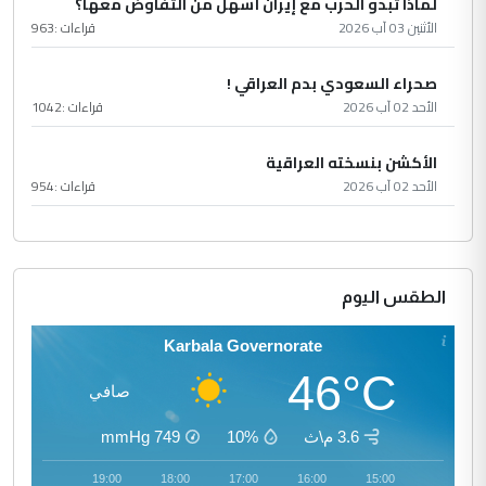
لماذا تبدو الحرب مع إيران أسهل من التفاوض معها؟
الأثنين 03 آب 2026
قراءات :
963
صحراء السعودي بدم العراقي !
الأحد 02 آب 2026
قراءات :
1042
الأكشن بنسخته العراقية
الأحد 02 آب 2026
قراءات :
954
الطقس اليوم
Karbala Governorate
46°C
صافي
3.6 م\ث
10%
749
mmHg
20:00
19:00
18:00
17:00
16:00
15:00