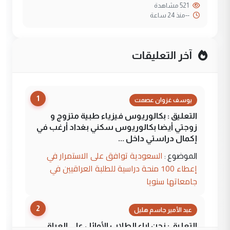
521 مشاهدة
--
منذ 24 ساعة
آخر التعليقات
1
يوسف غزوان عصمت
التعليق : بكالوريوس فيزياء طبية متزوج و
زوجتي أيضا بكالوريوس سكني بغداد أرغب في
إكمال دراستي داخل ...
السعودية توافق على الاستمرار في
الموضوع :
إعطاء 100 منحة دراسية للطلبة العراقيين في
جامعاتها سنويا
2
عبد الأمير جاسم هليل
التعليق : نحن اباء الطلاب الأوائل على العراق