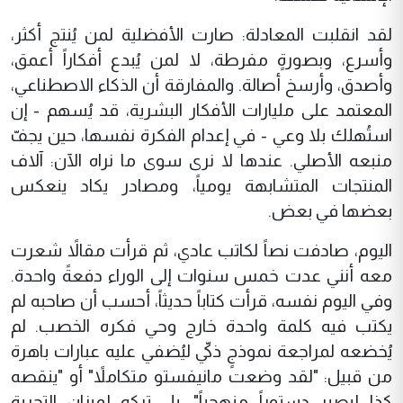
لقد انقلبت المعادلة: صارت الأفضلية لمن يُنتج أكثر،
وأسرع، وبصورةٍ مفرطة، لا لمن يُبدع أفكاراً أعمق،
وأصدق، وأرسخ أصالة. والمفارقة أن الذكاء الاصطناعي،
المعتمد على مليارات الأفكار البشرية، قد يُسهم - إن
استُهلك بلا وعي - في إعدام الفكرة نفسها، حين يجفّ
منبعه الأصلي. عندها لا نرى سوى ما نراه الآن: آلاف
المنتجات المتشابهة يومياً، ومصادر يكاد ينعكس
بعضها في بعض.
اليوم، صادفت نصاً لكاتب عادي، ثم قرأت مقالاً شعرت
معه أنني عدت خمس سنوات إلى الوراء دفعةً واحدة.
وفي اليوم نفسه، قرأت كتاباً حديثاً، أحسب أن صاحبه لم
يكتب فيه كلمة واحدة خارج وحي فكره الخصب. لم
يُخضعه لمراجعة نموذجٍ ذكيّ ليُضفي عليه عبارات باهرة
من قبيل: "لقد وضعت مانيفستو متكاملاً" أو "ينقصه
كذا ليصير دستوراً منهجياً". بل تركه لميزان التجربة