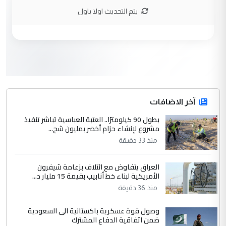
نتشرف بلقاء السيد احمد الصافي في العتبات
يتم التحديث اولا باول
الحسنية لزرع ...
مكتب السيد احمد الصافي : لا يوجود
الموضوع :
لدينا اي حساب على الفيس بوك وتويتر
3
hadi
التعليق : قرار مستعجل جدا ولامصلحة فيه
آخر الاضافات
للوزاره ولا للمواطن القرار الصائب يكون بعد
الاستماع للمدير ومغرفة ...
بطول 90 كيلومترًا.. العتبة العباسية تباشر تنفيذ
مشروع لإنشاء حزام أخضر بمليون شج...
وزير الصحة يعفي مدير مستشفى الكرخ
الموضوع :
العام في بغداد
منذ 33 دقيقة
العراق يتفاوض مع ائتلاف بزعامة شيفرون
4
سردار
الأمريكية لبناء خط أنابيب بقيمة 15 مليار د...
التعليق : واحد من عصابة علي ماما يسقط
منذ 36 دقيقة
جنسية الرافد الثالث للعراق ومن اصول عريقة
وصول قوة عسكرية باكستانية الى السعودية
ابا فرات ...
ضمن اتفاقية الدفاع المشترك
الجواهري يرد على صدام حسين سل
الموضوع :