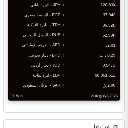
CurrencyRate
اقرأ أيضاً