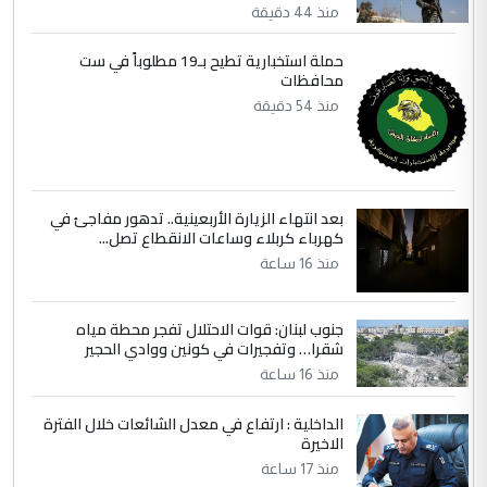
منذ 44 دقيقة
مضجعيك يابن الزنا (نص كامل)
حملة استخبارية تطيح بـ19 مطلوباً في ست
محافظات
5
سردار
منذ 54 دقيقة
التعليق : واحد من عصابة علي ماما يسقط
جنسية الرافد الثالث للعراق ومن اصول عريقة
ابا فرات ...
الجواهري يرد على صدام حسين سل
الموضوع :
بعد انتهاء الزيارة الأربعينية.. تدهور مفاجئ في
مضجعيك يابن الزنا (نص كامل)
كهرباء كربلاء وساعات الانقطاع تصل...
منذ 16 ساعة
جنوب لبنان: قوات الاحتلال تفجر محطة مياه
شقرا… وتفجيرات في كونين ووادي الحجير
منذ 16 ساعة
الداخلية : ارتفاع في معدل الشائعات خلال الفترة
الاخيرة
منذ 17 ساعة