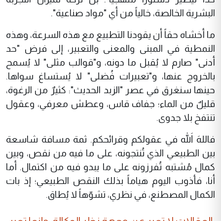
البشرية الخالصة، خالياً من أي "مواد صناعية".
ما أخشاه حقاً أن يقودنا التطبيع مع هذه السرعة، وهذه
النمطية في المبنى والمعنى والتعبير، إلى فرض "حد
أدنى" صارم لا يُقبل ما دونه، و"قوالب مثلى" لا يُسمح
بالخروج عنها، و"تعبيرات فُضلى" لا يُستساغ سواها.
حينها سنغرق في عصر "الزبد الحديث": كثيرٌ من الرغوة،
قليلٌ من الماء؛ جفاف قاس، وعطش معرفي، وعقول
تنتفخ بلا جدوى.
فاللهَ اللهَ في عقولكم وقرائحكم. ثمة مسافة شاسعة
بين الطبيعي الذي تُنتجونه، على ما فيه من نقص، وبين
كمال مُشتبه تُفرزونه على ما يبدو فيه من اكتمال. أما
أنا، فأذوب اليوم هياماً بذلك النقص الطبيعي؛ إذ بات
الكمال المصطنع، في نظري، تشوّهاً لا يُطاق.