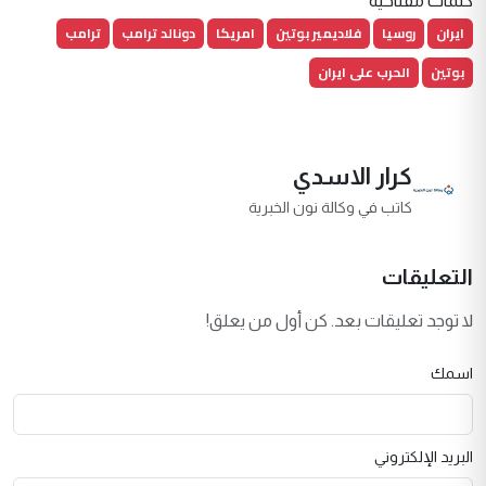
كلمات مفتاحية
ايران
روسيا
فلاديمير بوتين
امريكا
دونالد ترامب
ترامب
بوتين
الحرب على ايران
كرار الاسدي
كاتب في وكالة نون الخبرية
التعليقات
لا توجد تعليقات بعد. كن أول من يعلق!
اسمك
البريد الإلكتروني