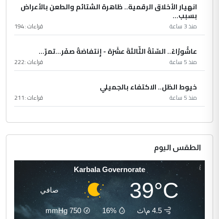
انهيار الأخلاق الرقمية.. ظاهرة الشتائم والطعن بالأعراض
بسبب...
منذ 3 ساعة
قراءات :
194
عاشُورْاءُ.. السّنَةُ الثّالثةَ عشَرَة - إِنتفاضةُ صفَر…تمرّ...
منذ 5 ساعة
قراءات :
222
خيوط الظل.. الاكتفاء بالجميلي
منذ 5 ساعة
قراءات :
211
الطقس اليوم
Karbala Governorate
39°C
صافي
4.5 م\ث
16%
750
mmHg