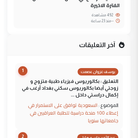
الفترة الاخيرة
492 مشاهدة
--
منذ 23 ساعة
آخر التعليقات
1
يوسف غزوان عصمت
التعليق : بكالوريوس فيزياء طبية متزوج و
زوجتي أيضا بكالوريوس سكني بغداد أرغب في
إكمال دراستي داخل ...
السعودية توافق على الاستمرار في
الموضوع :
إعطاء 100 منحة دراسية للطلبة العراقيين في
جامعاتها سنويا
2
عبد الأمير جاسم هليل