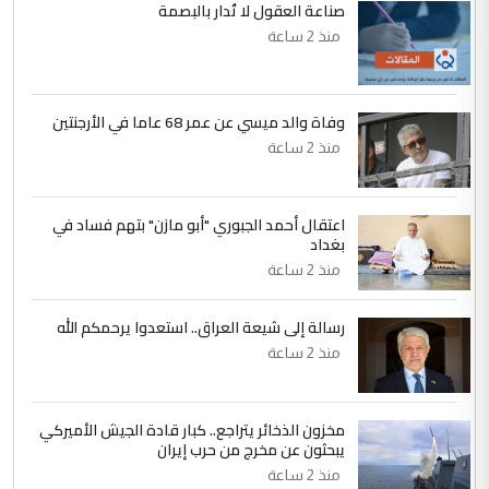
ابا فرات ...
صناعة العقول لا تُدار بالبصمة
الجواهري يرد على صدام حسين سل
منذ 2 ساعة
الموضوع :
مضجعيك يابن الزنا (نص كامل)
وفاة والد ميسي عن عمر 68 عاما في الأرجنتين
5
سردار
منذ 2 ساعة
التعليق : واحد من عصابة علي ماما يسقط
جنسية الرافد الثالث للعراق ومن اصول عريقة
ابا فرات ...
اعتقال أحمد الجبوري "أبو مازن" بتهم فساد في
الجواهري يرد على صدام حسين سل
بغداد
الموضوع :
مضجعيك يابن الزنا (نص كامل)
منذ 2 ساعة
رسالة إلى شيعة العراق.. استعدوا يرحمكم الله
منذ 2 ساعة
مخزون الذخائر يتراجع.. كبار قادة الجيش الأميركي
يبحثون عن مخرج من حرب إيران
منذ 2 ساعة