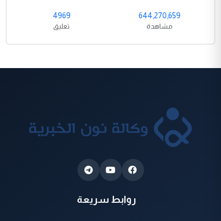
4969
644,270,659
مشاهدة
تعليق
روابط سريعة