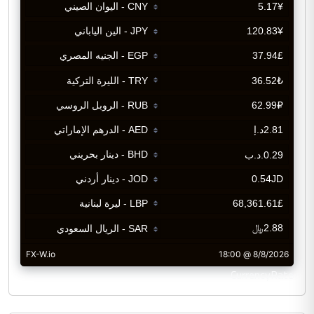
CurrencyRate