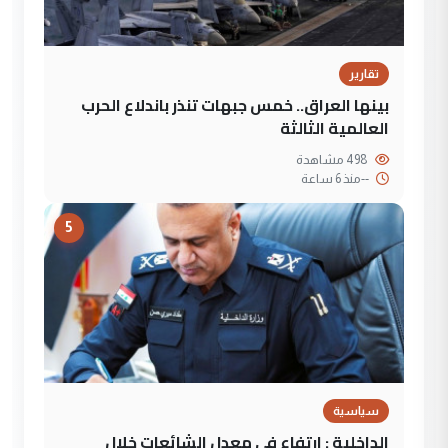
تقارير
بينها العراق.. خمس جبهات تنذر باندلاع الحرب
العالمية الثالثة
498 مشاهدة
--
منذ 6 ساعة
5
سياسية
الداخلية : ارتفاع في معدل الشائعات خلال