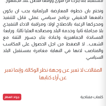
مستقبلا بما يترك اثرا اقوى ووقعا افضل عند الجمهور.
ونختم بان خطوة المعارضة البرلمانية يجب ان يكون
دافعها الحقيقي برنامج سياسي عملي قابل للتنفيذ
ومحركها الرغبة بالاصلاح اولا؛ ومراقبة الاداء التنفيذي
بلا مجاملة ثانيا؛ وخدمة البلد ومصالحه العليا ثالثا؛. ورابعا؛
المساندة الجماهيرية واعادة بناء جسور الثقة مع
الشعب… لا الضغط من اجل الحصول على المكاسب
والمناصب لانها في النهاية مغامرة بمستقبل البلد
السياسي.
المقالات لا تعبر عن وجهة نظر الوكالة، وإنما تعبر
عن آراء كتابها
جواد العطار
كلمات مفتاحية