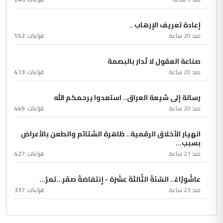
إعادة تعريف الإرهاب ..
منذ 20 ساعة
قراءات :
552
صناعة العقول لا تُدار بالبصمة
منذ 20 ساعة
قراءات :
413
رسالة إلى شيعة العراق.. استعدوا يرحمكم الله
منذ 20 ساعة
قراءات :
449
انهيار الأخلاق الرقمية.. ظاهرة الشتائم والطعن بالأعراض
بسبب...
منذ 21 ساعة
قراءات :
427
عاشُورْاءُ.. السّنَةُ الثّالثةَ عشَرَة - إِنتفاضةُ صفَر…تمرّ...
منذ 23 ساعة
قراءات :
337