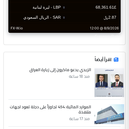
CurrencyRate
اقرأ أيضاً
الزيدي يدعو ماكرون إلى زيارة العراق
منذ 18 ساعة
الموارد المائية: 454 تجاوزاً على دجلة تعود لجهات
متنفذة
منذ 17 ساعة