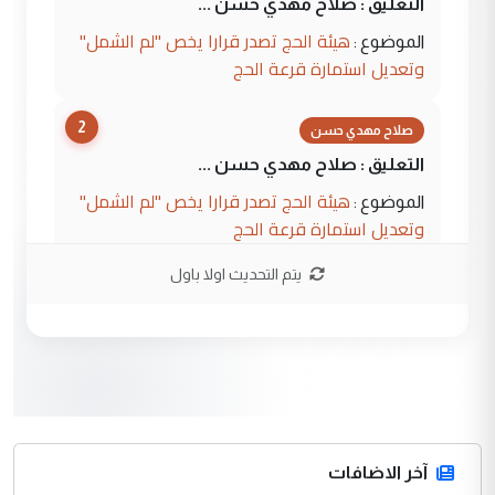
التعليق : صلاح مهدي حسن ...
هيئة الحج تصدر قرارا يخص "لم الشمل"
الموضوع :
وتعديل استمارة قرعة الحج
2
صلاح مهدي حسن
التعليق : صلاح مهدي حسن ...
هيئة الحج تصدر قرارا يخص "لم الشمل"
الموضوع :
وتعديل استمارة قرعة الحج
يتم التحديث اولا باول
3
hadi
التعليق : تحيه اخويه حسينيه اي انسان مهما
كان محدود المعرفه بتفاصيل احداث المنطقه
يقول بما لايقبل ...
أردوغان يؤكد ان اتفاقية مكة للدفاع
الموضوع :
المشترك لا تستهدف أية دولة ومفتوحة لانضمام
الدول الشقيقة
آخر الاضافات