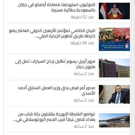
الحوثيون: استهدفنا مصفاة أرامكو في جيزان
4
بالسعودية بطائرة مسيرة
يوسف غزوان عصمت
منذ 52 دقيقة
التعليق : بكالوريوس فيزياء طبية متزوج و
زوجتي أيضا بكالوريوس سكني بغداد أرغب في
البيان الختامي لمؤتمر الأربعين الدولي العاشر يضع
إكمال دراستي داخل ...
خارطة طريق لتطوير الزيارة الملي...
السعودية توافق على الاستمرار في
الموضوع :
منذ 58 دقيقة
إعطاء 100 منحة دراسية للطلبة العراقيين في
جامعاتها سنويا
مرور أربيل: رسوم تظليل زجاج السيارات تصل إلى
مليون دينار
5
عبد الأمير جاسم هليل
منذ 2 ساعة
التعليق : نحن اباء الطلاب الأوائل على العراق
صدور أمر قبض بحق وزير العمل السابق أحمد
نتشرف بلقاء السيد احمد الصافي في العتبات
الأسدي
الحسنية لزرع ...
منذ 2 ساعة
مكتب السيد احمد الصافي : لا يوجود
الموضوع :
لدينا اي حساب على الفيس بوك وتويتر
غواصو الشرطة النهرية ينتشلون جثة شاب من
بغداد قضى غرقاً قرب الجسر اليوغوسلافي في...
منذ 2 ساعة