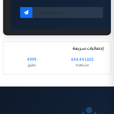
إحصائيات سريعة
4999
644,443,688
مشاهدة
تعليق