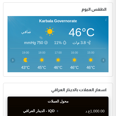
الطقس اليوم
Karbala Governorate
46°C
صافي
3.8 م\ث
11%
750
mmHg
20:00
19:00
18:00
17:00
16:00
15:00
‹
›
41°C
43°C
45°C
46°C
46°C
46°C
اسعار العملات بالدينار العراقي