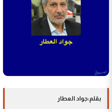
بقلم:جواد العطار