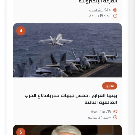
القرعة الإلكترونية
944 مشاهدة
--
منذ 19 ساعة
4
تقارير
بينها العراق.. خمس جبهات تنذر باندلاع الحرب
العالمية الثالثة
715 مشاهدة
--
منذ 24 ساعة
5