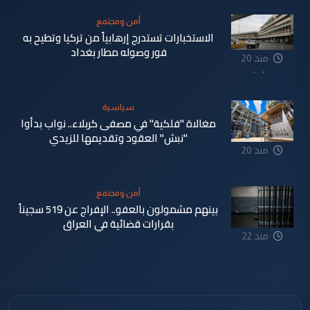
أمن ومجتمع
الاستخبارات تستدرج إرهابياً من تركيا وتطيح به
فور وصوله مطار بغداد
منذ 20
ساعة
سياسية
مغالاة "فلكية" في مصفى كربلاء.. نواب بدأوا
"نبش" العقود وتقديمها للزيدي
منذ 20
ساعة
أمن ومجتمع
بينهم مشمولون بالعفو.. الإفراج عن 519 سجيناً
بقرارات قضائية في العراق
منذ 22
ساعة