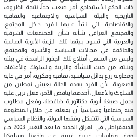
ذات الحكم الأستبدادي أمر صعب جداً، نتيجة الظروف
التاريخية والبيئة السياسية والاجتماعية والثقافية
والاقتصادية التي نشأ عليها الفرد داخل المجتمع،
والمجتمع العراقي شأنه شأن المجتمعات الشرقية
والعربية التي تسود بنيتها تلك النزعة الأبوية الطاغية
والحاكمة في مجالات السياسة والأسرة والمجتمع،
وليس من السهل أقتلاع تلك الجذور الراسخة في بيئته
وبنيته، من حيث التنشأة والتربية والسلوك والأعتقاد،
ومحاولة زرع بدائل سياسية، ثقافية وفكرية، أمر في غاية
الصعوبة، لأن الفرد بهذه الحالة يعيش نمطين من
السلوك والأفعال، أحدهما يناقض الآخر، فعل تربى عليه
يحمل صبغة أبوية دكتاتورية ضاغطة، وفعل مطلوب
منه إجتماعياً وسياسياً أن يفعله، من خلال المنظومة
السياسية التي تتشكل وفقها الدولة، والنظام السياسي
الديمقراطي في العراق الجديد ما بعد التغيير 2003 جاء
وفق مقاسات غربية غريبة عن واقعنا وسلوكنا