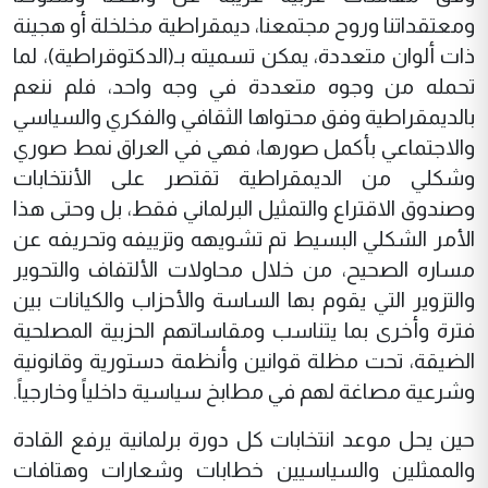
ومعتقداتنا وروح مجتمعنا، ديمقراطية مخلخلة أو هجينة
ذات ألوان متعددة، يمكن تسميته بـ(الدكتوقراطية)، لما
تحمله من وجوه متعددة في وجه واحد، فلم ننعم
بالديمقراطية وفق محتواها الثقافي والفكري والسياسي
والاجتماعي بأكمل صورها، فهي في العراق نمط صوري
وشكلي من الديمقراطية تقتصر على الأنتخابات
وصندوق الاقتراع والتمثيل البرلماني فقط، بل وحتى هذا
الأمر الشكلي البسيط تم تشويهه وتزييفه وتحريفه عن
مساره الصحيح، من خلال محاولات الألتفاف والتحوير
والتزوير التي يقوم بها الساسة والأحزاب والكيانات بين
فترة وأخرى بما يتناسب ومقاساتهم الحزبية المصلحية
الضيقة، تحت مظلة قوانين وأنظمة دستورية وقانونية
وشرعية مصاغة لهم في مطابخ سياسية داخلياً وخارجياً.
حين يحل موعد انتخابات كل دورة برلمانية يرفع القادة
والممثلين والسياسيين خطابات وشعارات وهتافات