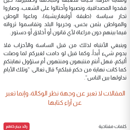
فقدوا المصداقية، ونصبوا وأحتالوا على الشعب، وصاروا
تجار سياسة (طبقة أوليغاريشية)، وباعوا الوطن
والمواطن بثمن بخس، وخربوا البلد وتقاسموا ثرواته
فيما بينهم دون مراعاة لأي قانون أو أخلاق أو دستور.
وينبغي الأنتباه لذلك من قبل الساسة والأحزاب فلا
يدوم شيء أبداً، وكما قيل لو دامت لغيركم لما وصلت
أليكم، فهل أنتم منتبهون ومنتهون أم ستؤول نهايتكم
كما كانت نهاية من حكم قبلكم؟ قال تعالى: “وتلك الأيام
نداولها بين الناس”.
المقالات لا تعبر عن وجهة نظر الوكالة، وإنما تعبر
عن آراء كتابها
رائد جبار كاظم
كلمات مفتاحية