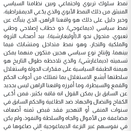
نمط سلوك تربوي واجتماعي وبين نظامنا السياسي
المنبثق من ذلك النمط الأبوي والذي يدّعي الديمقراطية،
وخير دليل على ذلك هو واقعنا الراهن، الذي ينبأك عن
نمط سياسي (ديماغوجي)، ذو خطاب إصلاحي وطني
تعبوي، متحول نحو الـ(أوليغارشية)، بيد أصحاب الثروة
والملكية والتجار، وهو نمط متداخل ومتشابك فيما
بينهما، وإنتاج نوع سياسي هجين متكون منهما يمكن
تسميته (ديماغارشي)، والذي نلاحظه طوال التاريخ هو
هيمنة الطبقة السياسية على مقدّرات الدولة واستغلال
سلطتها أبشع الاستغلال بما تمتلك من أدوات الحكم
والقمع والسيطرة، وما أفرزه واقعنا الراهن ليس بجديد
عن السابق بل يمكن القول انه فاقه بكثير، فمن أدّعى
الكفاح والنضال والجهاد ضد الطاغية والحكم السابق في
سنوات المنفى أو التهجير فقد قبض ثمنه أضعاف
مضاعفة من الأموال والجاه والسلطة والنفوذ، ولم يكن
في نفوسهم غير النزعة الديماغوجية التي صاغوها في