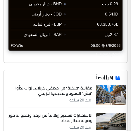
CurrencyRate
اقرأ أيضاً
مغالاة "فلكية" في مصفى كربلاء.. نواب بدأوا
"نبش" العقود وتقديمها للزيدي
منذ 20 ساعة
الاستخبارات تستدرج إرهابياً من تركيا وتطيح به فور
وصوله مطار بغداد
منذ 20 ساعة