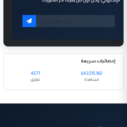
إحصائيات سريعة
4871
643,515,160
مشاهدة
تعليق