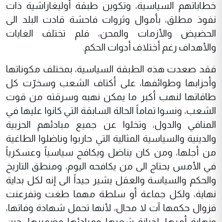
خطاباتهم السياسية، وتكوين طبقة أوليغاراشية ذات
نفوذ مطلق، بأموال وثروات فاحشة قادت البلد الى
الحضيض والأزمات والمحن، فلم تختلف الغايات
والأهداف رغم أختلاف أدوات الحكم.
فقد صعدت هذه الطبقة السياسية، بمختلف مكوناتها
وأحزابها وطوائفها، على أكتاف الشعب وسخرّت كل
طاقاتها لنهب أكبر ما يمكن نهبه وسرقته من قوت
الشعب، ونسوا تماماً الحالة السابقة التي كانوا عليها في
المنافي والدول، وتخلوا عن جميع مبادئهم الحزبية
والدينية والسياسية المثالية التي حاربوا وناضلوا الطاغية
من أجلها، ومن كان يناضل ويكافح سياسياً وعسكرياً
في الأمس يحتاج الى من يكافحه اليوم، ومنطق التاريخ
والحكم والسياسة والعقل يشير جيداً الى إنه لكل بداية
نهاية، ولكل جماعة أو سلطة مهما طغت وتفرعنت
فزوال حكمها آت لا محال، لأنها تحمل شهادة وفاتها،
ونهاية أمرها، لخيانة شعبها ومبادئها وضميرها، حين