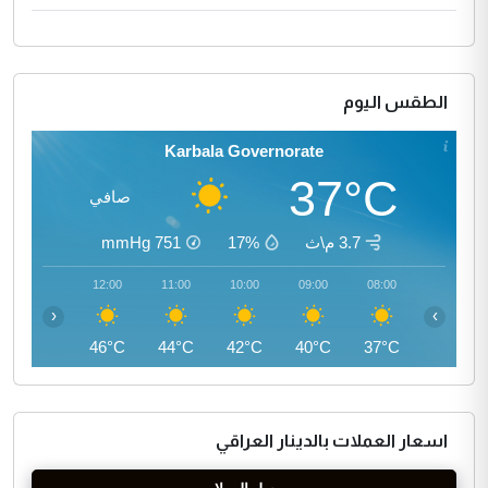
الطقس اليوم
Karbala Governorate
37°C
صافي
3.7 م\ث
17%
751
mmHg
13:00
12:00
11:00
10:00
09:00
08:00
‹
›
47°C
46°C
44°C
42°C
40°C
37°C
اسعار العملات بالدينار العراقي