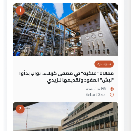
1
سياسية
مغالاة "فلكية" في مصفى كربلاء.. نواب بدأوا
"نبش" العقود وتقديمها للزيدي
1981 مشاهدة
--
منذ 20 ساعة
2