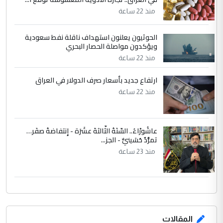
تصدير النفط العراقي
منذ 22 ساعة
الحوثيون يعلنون استهداف ناقلة نفط سعودية
ويؤكدون مواصلة الحصار البحري
منذ 22 ساعة
ارتفاع جديد بأسعار صرف الدولار في العراق
منذ 22 ساعة
عاشُورْاءُ.. السّنَةُ الثّالثةَ عشَرَة - إِنتفاضةُ صفَر…
تمرُّدٌ حُسَينيٌّ - الجز...
منذ 23 ساعة
المقالات