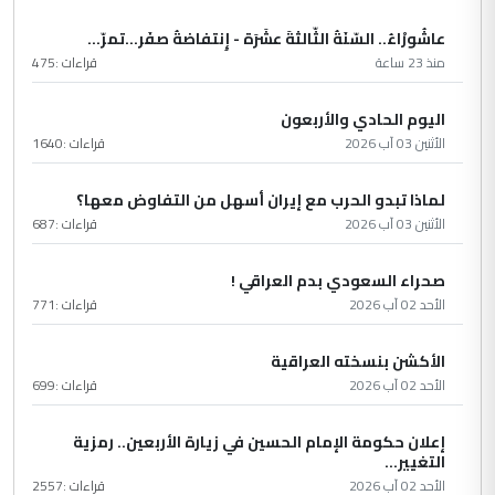
عاشُورْاءُ.. السّنَةُ الثّالثةَ عشَرَة - إِنتفاضةُ صفَر…تمرّ...
منذ 23 ساعة
قراءات :
475
اليوم الحادي والأربعون
الأثنين 03 آب 2026
قراءات :
1640
لماذا تبدو الحرب مع إيران أسهل من التفاوض معها؟
الأثنين 03 آب 2026
قراءات :
687
صحراء السعودي بدم العراقي !
الأحد 02 آب 2026
قراءات :
771
الأكشن بنسخته العراقية
الأحد 02 آب 2026
قراءات :
699
إعلان حكومة الإمام الحسين في زيارة الأربعين.. رمزية
التغيير...
الأحد 02 آب 2026
قراءات :
2557