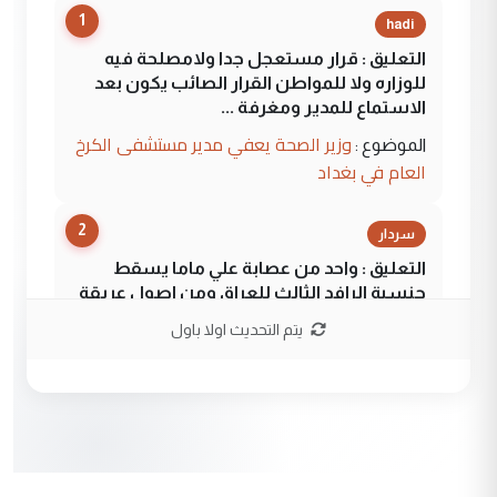
1
hadi
التعليق : قرار مستعجل جدا ولامصلحة فيه
للوزاره ولا للمواطن القرار الصائب يكون بعد
الاستماع للمدير ومغرفة ...
وزير الصحة يعفي مدير مستشفى الكرخ
الموضوع :
العام في بغداد
2
سردار
التعليق : واحد من عصابة علي ماما يسقط
جنسية الرافد الثالث للعراق ومن اصول عريقة
ابا فرات ...
يتم التحديث اولا باول
الجواهري يرد على صدام حسين سل
الموضوع :
مضجعيك يابن الزنا (نص كامل)
3
سردار
التعليق : واحد من عصابة علي ماما يسقط