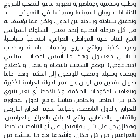
وطنية وخدمية وجماهيرية تعبوية تدعو الشعب للخروج
للانتخابات وبيان اهميتها وقيمتها في النهوض بالبلد
وتحقيق سيادته وريادته بين الدول، ولكن مما يؤسف له
في كل مرحلة انتخابية يُتخذ نفس السلوك السياسي
الذي اعتاد عليه المواطن العراقي، اجتماعياً سياسياً،
وعود كاذبة وواقع مزري وخدمات بائسة وخطاب
سياسي معسول وهذا ما أسس لخطاب سياسي
(ديماغوجي)، يوهم الشعب بالنظام والعمل والاصلاح
ويتخذه وسيلة ومطية للوصول إلى الحكم، وهذا حالنا
طوال عقدين من الزمن من عمر الدولة العراقية الأخيرة
وبتعاقب الحكومات الحاكمة، ولا نلاحظ أي تغير بنيوي
كبير بين الماضي والحاضر، قياساً بواقع الدول المجاورة
للعراق والدول الناهضة، وقياساً بحجم العراق التاريخي
والثقافي والحضاري، واقع لا يليق بالعراق والعراقيين،
وهذا إن دل على شيء فإنه يدل على أن التناقضات تحيط
بالعراقيين من كل مكان، وأشدها هو ما نعيشه من