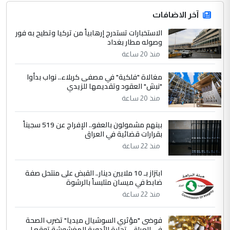
جنسية الرافد الثالث للعراق ومن اصول عريقة
ابا فرات ...
آخر الاضافات
الجواهري يرد على صدام حسين سل
الاستخبارات تستدرج إرهابياً من تركيا وتطيح به فور
الموضوع :
وصوله مطار بغداد
مضجعيك يابن الزنا (نص كامل)
منذ 20 ساعة
4
حيدر عاشور
مغالاة "فلكية" في مصفى كربلاء.. نواب بدأوا
"نبش" العقود وتقديمها للزيدي
التعليق : تحياتي لك استاذ حامدتركان. كلام
منذ 20 ساعة
دقيق ومسؤول؛ فالاستثمار الحقيقي للإنسان
وثروات البلد يعتمد على الكفاءة ...
بينهم مشمولون بالعفو.. الإفراج عن 519 سجيناً
بين الإهمال واغتصاب الأرض.. بلاد
الموضوع :
بقرارات قضائية في العراق
الرافدين تعاني الجفاف والتصحر!!
منذ 22 ساعة
5
علي
ابتزاز بـ 10 ملايين دينار.. القبض على منتحل صفة
ضابط في ميسان متلبساً بالرشوة
التعليق : هذه الزيارة تنفع لبنان، دون الشعب
منذ 22 ساعة
العراقي، الذي احترق بحر الصيف، في حين
حكومة الزيدي ...
فوضى "مؤثري السوشيال ميديا" تضرب الصحة
نواف سلام في بغداد.. "الفيول" مقابل
الموضوع :
في العراق.. تجارة الأدوية المغشوشة توقع ا...