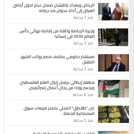
الجواهري يرد على صدام حسين سل
الرياض وبغداد تناقشان ضمان عدم تحول أراضي
الموضوع :
العراق إلى أداة عدوان ضد جيرانه
مضجعيك يابن الزنا (نص كامل)
منذ 3 ساعة
4
سردار
وزيرة الرياضة واثقة من إقامة نهائي كأس
العالم 2030 في إسبانيا
التعليق : واحد من عصابة علي ماما يسقط
منذ 3 ساعة
جنسية الرافد الثالث للعراق ومن اصول عريقة
ابا فرات ...
مستشار حكومي يكشف مصير رواتب الشهر
الجواهري يرد على صدام حسين سل
الموضوع :
المقبل
مضجعيك يابن الزنا (نص كامل)
منذ 3 ساعة
مطعم إيطالي يرفض إنزال العلم الفلسطيني
5
حيدر عاشور
ويخسر روادا من رجال أعمال إسرائيليين
التعليق : تحياتي لك استاذ حامدتركان. كلام
منذ 4 ساعة
دقيق ومسؤول؛ فالاستثمار الحقيقي للإنسان
تين "طقطق" المحلي يتصدر مبيعات سوق
وثروات البلد يعتمد على الكفاءة ...
السليمانية للجملة
بين الإهمال واغتصاب الأرض.. بلاد
الموضوع :
منذ 5 ساعة
الرافدين تعاني الجفاف والتصحر!!
الكويت تقرر إغلاق المدرسة الإيرانية