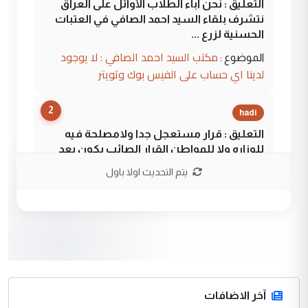
التعليق : نحن اباء الطلاب الأوائل على العراق
نتشرف بلقاء السيد احمد الصافي في العتبات
الحسنية لزرع ...
مكتب السيد احمد الصافي : لا يوجود
الموضوع :
لدينا اي حساب على الفيس بوك وتويتر
2
hadi
التعليق : قرار مستعجل جدا ولامصلحة فيه
للوزاره ولا للمواطن القرار الصائب يكون بعد
الاستماع للمدير ومغرفة ...
يتم التحديث اولا باول
وزير الصحة يعفي مدير مستشفى الكرخ
الموضوع :
العام في بغداد
3
سردار
التعليق : واحد من عصابة علي ماما يسقط
جنسية الرافد الثالث للعراق ومن اصول عريقة
ابا فرات ...
آخر الاضافات