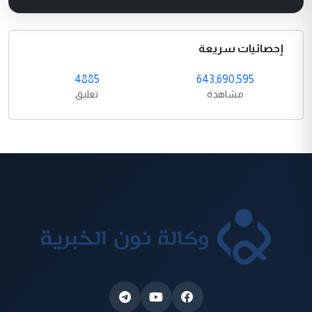
إحصائيات سريعة
4885
643,690,595
مشاهدة
تعليق