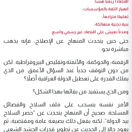
اقتصاداً ريعياً هشاً،
انهيار الثقة بالمؤسسات،
تعليمًا متراجعاً،
بنية تحتية متهالكة،
ومدناً تعيش على اقتصاد غير رسمي واسع.
حتى حين يتحدث المنهاج عن الإصلاح، فإنه يذهب
مباشرة نحو:
الرقمنة، والحوكمة، والأتمتة،وتقليص البيروقراطية. لكن
من دون التوقف جدياً عند السؤال الأعمق: من الذي
يملك القدرة على تعطيل الدولة العراقية أصلاً؟
ومن الذي يستفيد من بقائها بهذا الشكل؟
الأمر نفسه ينسحب على ملف السلاح والفصائل
المسلحة. صحيح أن المنهاج يتحدث عن “حصر السلاح
بيد الدولة”، لكنه يفعل ذلك بصيغة عامة ومقتضبة، ثم
يعود حالا إلى الحديث عن تطوير قدرات الحشد الشعبي