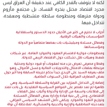
لكنه لا يتوقف بالقدر الكافي عند حقيقة أن العراق ليس
مجرد اقتصاد مختل ينخره الفساد، بل مجتمع مأزوم
ودولة مترهلة ومنظومة سلطة متشظية ومعقدة،
تتداخل فيها:
أحزاب لا تحترم في كثير من الأحيان حدود الدستور واستقلالية
المؤسسات والهيئات الرقابية،
وفصائل مسلحة وميليشيات بات بعضها متماهياً مع الدولة
ومؤسساتها،
ومنظومات موازية لاقتسام العقود والموارد العامة، عبر شبكات
ضغط وهيئات ظل تشكلت حول الاقتصاد الريعي للدولة،
وقطاع مصرفي تعرض جزء منه لعقوبات أو قيود دولية ومحلية
مرتبطة بملفات الامتثال والتحويلات المالية وغسل الأموال، وهو
ملف يعرفه السيد علي الزيدي جيداً بحكم تجربته السابقة وما أثير حول
بعض المصارف العراقية خلال السنوات الماضية،
إضافة إلى التداخل المتزايد بين القرابة والسلطة السياسية، وهي
ظاهرة لم تعد تقتصر على المواقع السياسية التقليدية، بل باتت تمتد
إلى قطاعات واسعة من الإدارة والدولة وآليات عمل الفضاء
الاقتصادي، وحتى إلى بنية قيادة وإدارة بعض الفصائل المسلحة
وتوزيع النفوذ والموارد. ويكفي تأمل المشهد السياسي العراقي،
بتعدديته المناطقية والإثنية والدينية والعشائرية، لملاحظة أن نواة