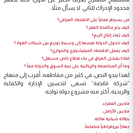
محدود الإدراك للثاني. لا يسأل مثلاً:
من يسيطر فعلياً على الاقتصاد العراقي؟
كيف يتم مكافحة الفقر ؟
كيف يُعاد إنتاج الريع؟
كيف تتحول الدولة نفسها إلى وسيط توزيع بين شبكات القوة ؟
كيف يعمل الاقتصاد الميليشياوي والموازي؟
لماذا يفشل العراق في بناء قطاع خاص مستقل؟
وما أثر المحاصصة والزبائنية على بنية السوق والدولة معاً ؟
لهذا يبدو النص، في كثير من مقاطعه، أقرب إلى منهاج
“شركة قابضة” تسعى لتحسين الإدارة والكفاءة
والربحية، أكثر منه مشروع دولة تواجه:
ملايين الفقراء،
ملايين الأرامل،
بطالة شبابية هائلة،
جهازاً بيروقراطياً متضخماً،