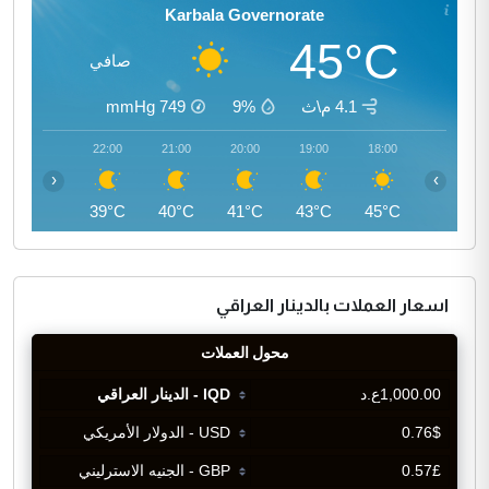
Karbala Governorate
45°C
صافي
4.1 م\ث
9%
749
mmHg
23:00
22:00
21:00
20:00
19:00
18:00
‹
›
37°C
39°C
40°C
41°C
43°C
45°C
اسعار العملات بالدينار العراقي