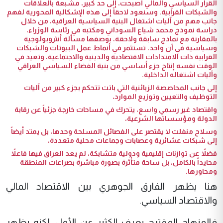
القرار السياسي والمالي أصبحت، إلى حد كبير، مشبعة بالعلاقات
والشبكات القرابية. وسنعود لاحقاً إلى هذه الإشكالية المحورية لفهم
جانب مهم من آليات اشتغال البنية السياسية العراقية، من خلال
دراسة نموذج محمد شياع السوداني ومكتبه في رئاسة الوزراء،
بالمقارنة مع نماذج سابقة ولاحقة، بوصفها مسألة أنثروبولوجية
وسياسية في آن واحد، تستثمر في أنماط عمل البيوتات والشبكات
القرابية ذات الامتدادات الاقتصادية والدينية والاجتماعية، وتعيد في
الوقت نفسه إنتاج جزء أساسي من بنية الفضاء السياسي العراقي
وآليات اشتغاله الداخلية.
إلى جانب المحاصصة الزبائنية التي باتت تتحكم بجزء كبير من آليات
التوظيف والتعيين وتوزيع الموارد،
واقتصاد غير رسمي واسع، يتحرك في مساحات خارجة جزئياً عن رقابة
الدولة ومؤسساتها الشرعية،
وسلاح منفلت لا يقتصر على الفصائل المسلحة وحدها، بل يمتد أيضاً
إلى شبكات عشائرية وعصابات وجماعات محلية متعددة،
فضلاً عن توازنات إقليمية ودولية متشابكة، لم يعد العراق فيها فاعلاً
محايداً بالكامل، بل ساحة متأثرة بصورة مباشرة بصراعات المنطقة
ومحاورها.
هنا يظهر الفارق الجوهري بين الاقتصاد المالي
والاقتصاد السياسي.
فالمنهاج المقترح يعرف الكثير عن الأول، لكنه يظهر