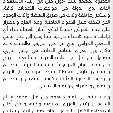
الخطوة المهمة تثبت -دون ظل من ريب- الاستعداد
الدائم لدى الدولة في مواجهات التحديات كافة،
واستمرارها بثقة وثبات في طريق النهضة وإثبات الوجود
الذي شقته خلال الأعوام الماضية، وهذا العزم والإصرار
على عدم التعرض مجددًا لدفع أثمان باهظة جراء أي
نزاعات داخلية كانت أم خارجية، مما يشير إلى نضج الوعي
الجمعي العراقي الذي مر على الحروب والانشقاقات،
وكان يرى العراق الشامخ الضارب في جذور التاريخ،
يتضاءل من قبل في ساحة الصراعات، فانبعثت الروح
من جديد، وراح العراق يثب مدفوعًا بإرثه الحضاري
والثقافي والتاريخي متخطيًا المحطات، وعازمًا على البريق
والوجود بالصورة اللائقة بتكوينه الشعبي والحضاري
والثقافي والجغرافي، وبثقله السياسي.
ولعلنا ننتبه إلى لفتة ملهمة من قبل محمد شياع
السوداني رئيس الوزراء المنتهية ولايته، والذي أعلن
استعداده الكامل للتعاون الجاد لضمان انتقال سلس