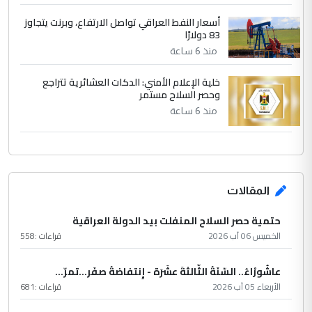
أسعار النفط العراقي تواصل الارتفاع، وبرنت يتجاوز
83 دولارًا
منذ 6 ساعة
خلية الإعلام الأمني: الدكات العشائرية تتراجع
وحصر السلاح مستمر
منذ 6 ساعة
المقالات
حتمية حصر السلاح المنفلت بيد الدولة العراقية
الخميس 06 آب 2026
قراءات :
558
عاشُورْاءُ.. السّنَةُ الثّالثةَ عشَرَة - إِنتفاضةُ صفَر…تمرّ...
الأربعاء 05 آب 2026
قراءات :
681