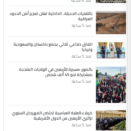
منذ 4 ساعة
جنسية الرافد الثالث للعراق ومن اصول عريقة
بالتقنيات الحديثة.. الداخلية تعلن تعزيز أمن الحدود
ابا فرات ...
العراقية
الجواهري يرد على صدام حسين سل
الموضوع :
منذ 5 ساعة
مضجعيك يابن الزنا (نص كامل)
اتفاق دفاعي ثلاثي يجمع باكستان والسعودية
5
سردار
وتركيا
التعليق : واحد من عصابة علي ماما يسقط
منذ 5 ساعة
جنسية الرافد الثالث للعراق ومن اصول عريقة
ابا فرات ...
بالصور: مسيرة للأربعين في الولايات المتحدة
بمشاركة نحو 45 ألف شخص
الجواهري يرد على صدام حسين سل
الموضوع :
منذ 5 ساعة
مضجعيك يابن الزنا (نص كامل)
كربلاء:العتبة العباسية تحتضن المهرجان السنوي
لزائري الأربعين من الدول الأفريقية
منذ 5 ساعة