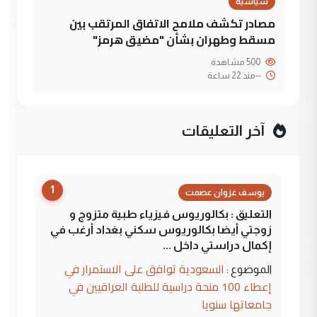
سياسية
مصادر تكشف ملامح الاتفاق المرتقب بين
مسقط وطهران بشأن "مضيق هرمز"
500 مشاهدة
--
منذ 22 ساعة
آخر التعليقات
1
يوسف غزوان عصمت
التعليق : بكالوريوس فيزياء طبية متزوج و
زوجتي أيضا بكالوريوس سكني بغداد أرغب في
إكمال دراستي داخل ...
السعودية توافق على الاستمرار في
الموضوع :
إعطاء 100 منحة دراسية للطلبة العراقيين في
جامعاتها سنويا