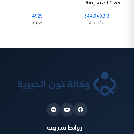
إحصائيات سريعة
4929
644,040,313
مشاهدة
تعليق
روابط سريعة