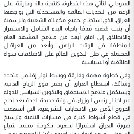
السوداني، لتأتي هذه الخطوة، كنتيجة دالة وفارقة، على
الرغم من التحديات القائمة والمستحدثة التي يواجهها
العراق، الذي استطاع بجميع مكوناته الشعبية والرسمية
أن يثبت مُضيه قُدمًا باتجاه البناء الشامل والاستقرار
والانطلاق إلى آفاق أبعد من ملامح المشهد العام
للمنطقة في الوقت الراهن، وأبعد من العراقيل
المحتملة في ظل التكوين القائم على الاختلافات سواء
الطائفية أو السياسية.
وفي خطوة مهمة وفارقة ووسط توتر إقليمي متجدد
وشائك، استطاع العراق أن يقفز فوق الرياح العاتية،
ويستكمل ملامح الاستحقاق والتكوين السياسي للدولة
عبر اختيار رئيس للوزراء، في وثبة جديدة ناجحة بعد نجاح
الخروج الآمن من الانتخابات التشريعية، التي أسهمت
في قطع أشواط كبيرة في مسارات التنمية وترسيخ
صورة العراق استمرارًا لجهود حكومة محمد شياع
السوداني، فبعد انتخاب نزار آميدي رئيسًا للجمهورية في