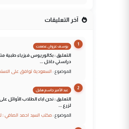
آخر التعليقات
1
يوسف غزوان عصمت
التعليق : بكالوريوس فيزياء طبية م
دراستي داخل ...
السعودية توافق على الاستمرار في إعطاء 100 منحة دراسية للطل
الموضوع :
2
عبد الأمير جاسم هليل
التعليق : نحن اباء الطلاب الأوائل ع
لزرع ...
مكتب السيد احمد الصافي : ل
الموضوع :