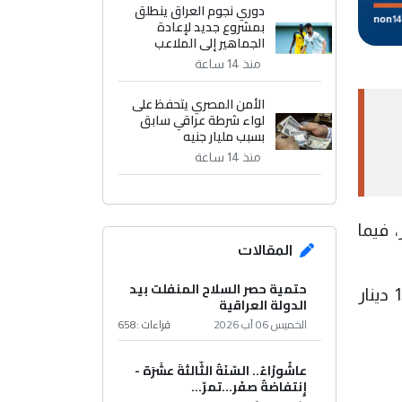
دوري نجوم العراق ينطلق
بمشروع جديد لإعادة
الجماهير إلى الملاعب
منذ 14 ساعة
الأمن المصري يتحفظ على
لواء شرطة عراقي سابق
بسبب مليار جنيه
منذ 14 ساعة
الرئيسيتين ببغداد 154.100 دينار مقابل 100 دولار، فيما
المقالات
حتمية حصر السلاح المنفلت بيد
وارتفعت أسعار الدولار في محال الصيرفة بالأسواق المحلية في بغداد، حيث بلغ سعر البيع 154.500 دينار
الدولة العراقية
الخميس 06 آب 2026
قراءات :
658
عاشُورْاءُ.. السّنَةُ الثّالثةَ عشَرَة -
إِنتفاضةُ صفَر…تمرّ...