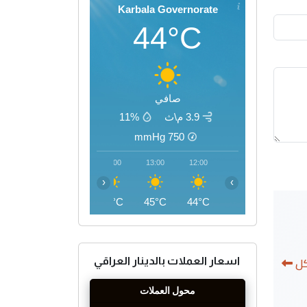
Karbala Governorate
44°C
صافي
3.9 م\ث
11%
mmHg
750
16:00
15:00
14:00
13:00
12:00
‹
›
46°C
46°C
45°C
45°C
44°C
كل
اسعار العملات بالدينار العراقي