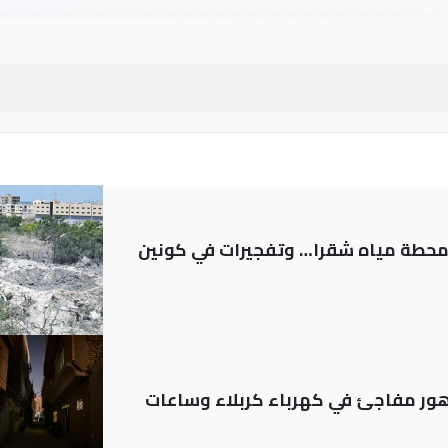
ر محطة مياه شقرا… وتفجيرات في كونين
 تدهور مفاجئ في كهرباء كربلاء وساعات