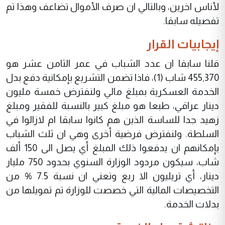
لأناس اخرين، وبالتالي ان صرف الأموال تضاعف وهذا تم
تفصيله سابقا.
إيجابيات القرار
قلنا سابقا ان عدد الشباب في عمر الثامن عشر هو
455,370 شاب (1)، فاذا تضمن التشريع بإمكانية دفع بدل
الخدمة العسكرية بمبلغ مالي ولنفترض خمسة مليون
دينار عراقي، طبعا هو مبلغ كبير بالنسبة للفقير ومبلغ
زهيد جدا للساسة الذين هم كانوا سابقا ام لازالوا في
السلطة. ولنفترض فرضية أخرى وهي ان ثلث الشباب
بإمكانهم ان يدفعوا ذلك المبلغ أي يصل الى 150 ألف
شاب، سيكون مردود الوزارة السنوي بحدود 750 مليار
دينار، أي تريليون الا ربع وتعني ان نسبة 7.5 % من
التخصيصات المالية التي خصصت للوزارة تم تمويلها من
بدلات الخدمة.