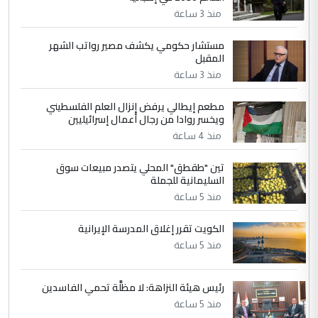
منذ 3 ساعة
جنسية الرافد الثالث للعراق ومن اصول عريقة
ابا فرات ...
مستشار حكومي يكشف مصير رواتب الشهر
الجواهري يرد على صدام حسين سل
الموضوع :
المقبل
مضجعيك يابن الزنا (نص كامل)
منذ 3 ساعة
مطعم إيطالي يرفض إنزال العلم الفلسطيني
5
حيدر عاشور
ويخسر روادا من رجال أعمال إسرائيليين
التعليق : تحياتي لك استاذ حامدتركان. كلام
منذ 4 ساعة
دقيق ومسؤول؛ فالاستثمار الحقيقي للإنسان
تين "طقطق" المحلي يتصدر مبيعات سوق
وثروات البلد يعتمد على الكفاءة ...
السليمانية للجملة
بين الإهمال واغتصاب الأرض.. بلاد
الموضوع :
منذ 5 ساعة
الرافدين تعاني الجفاف والتصحر!!
الكويت تقرر إغلاق المدرسة الإيرانية
منذ 5 ساعة
رئيس هيئة النزاهة: لا مظلَّة تحمي الفاسدين
منذ 5 ساعة