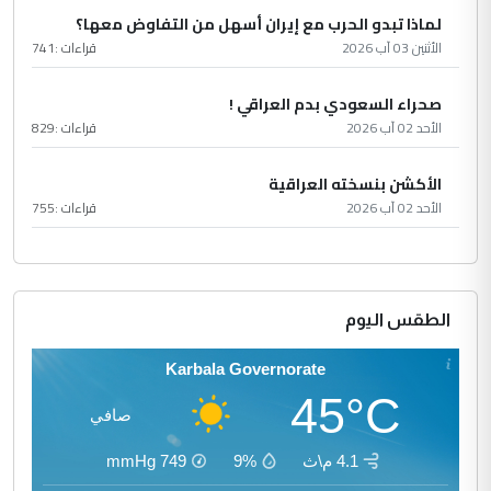
لماذا تبدو الحرب مع إيران أسهل من التفاوض معها؟
الأثنين 03 آب 2026
قراءات :
741
صحراء السعودي بدم العراقي !
الأحد 02 آب 2026
قراءات :
829
الأكشن بنسخته العراقية
الأحد 02 آب 2026
قراءات :
755
الطقس اليوم
Karbala Governorate
45°C
صافي
4.1 م\ث
9%
749
mmHg