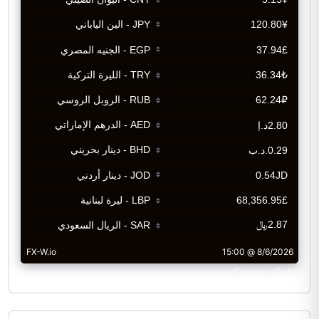
CurrencyRate