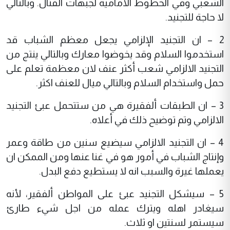
الشعبي وفي الخطوط الامامية لجبهات القتال. وبالتالي
لا حاجة للتجنيد.
2 – ان التجنيد الإلزامي يجعل معظم الشباب قد
استخدموا السلام وقد يخوضوا معارك وبالتالي ينتج من
التجنيد الالزامي شعب أكثر عنف لان معظمة تعلم على
حمل واستخدام السلام وبالتالي ميال للعنف اكثر.
3 – ان الطبقات ألفقيرة هي من ستتحمل عبئ التجنيد
الالزامي وتم توضيح ذلك في أعلاه.
4 – ان التجنيد الالزامي سيضيع سنين من طاقة وعمر
وإنتاج الشباب في أمور هو في غنا عنها ومن الممكن ان
يعملها غيرة والسبب انه لا يستطيع دفع البدل.
5 – سيشكل التجنيد عبئ على المواطن ألفقير، لأنه
سيغادر اهله ويترك عمله من اجل شيء طارئ
سيستمر لسنتين او ثلاث.