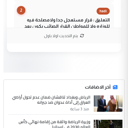
2
hadi
التعليق : قرار مستعجل جدا ولامصلحة فيه
للوزاره ولا للمواطن القرار الصائب يكون بعد
الاستماع للمدير ومغرفة ...
يتم التحديث اولا باول
وزير الصحة يعفي مدير مستشفى الكرخ
الموضوع :
العام في بغداد
3
سردار
التعليق : واحد من عصابة علي ماما يسقط
جنسية الرافد الثالث للعراق ومن اصول عريقة
ابا فرات ...
آخر الاضافات
الجواهري يرد على صدام حسين سل
الرياض وبغداد تناقشان ضمان عدم تحول أراضي
الموضوع :
العراق إلى أداة عدوان ضد جيرانه
مضجعيك يابن الزنا (نص كامل)
منذ 3 ساعة
4
سردار
وزيرة الرياضة واثقة من إقامة نهائي كأس
العالم 2030 في إسبانيا
التعليق : واحد من عصابة علي ماما يسقط