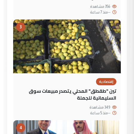
356 مشاهدة
--
منذ 7 ساعة
3
إقتصادية
تين "طقطق" المحلي يتصدر مبيعات سوق
السليمانية للجملة
349 مشاهدة
--
منذ 5 ساعة
4