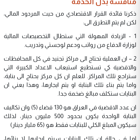
مناقشة بدل الخدمة
ذكرنا فائدة القرار الاقتصادي من حيث المردود المالي،
لكن لم يتم التطرق الى:
1 - الزيادة المهولة التي ستطال التخصيصات المالية
لوزارة الدفاع من رواتب ودعم لوجستي وتدريب.
2 – ان العملية تحتاج الى مراكز تجنيد في كل المحافظات
والاقضية كي تستطيع استيعاب الاعداد الكبيرة التي
ستراجع تلك المراكز. للعلم ان كل مركز يحتاج الى بناية،
واما يتم بناء تلك البناية او يتم ايجارها، وهذا يعني ان
البنايات ستكلف مبالغ ضخمة جدا.
ان عدد الاقضية في العراق هو 130 قضاء (5) وان تكاليف
البناية الواحدة يكون بحدود 500 مليون دينار، لذلك
سيكون المبلغ الكلي للبنايات فقط هو (65 مليار دينار)
اما في حالة ان تلك البنايات سيتم ايجارها لا بنائها،