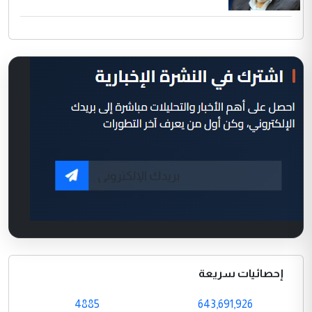
إحصائيات سريعة
4885
643,691,926