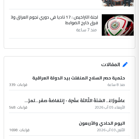
لجنة التراخيص : 17 ناديا في دوري نجوم العراق و3
فرق خارج الضوابط
منذ 7 ساعة
المقالات
حتمية حصر السلاح المنفلت بيد الدولة العراقية
منذ 8 ساعة
قراءات :
339
عاشُورْاءُ.. السّنَةُ الثّالثةَ عشَرَة - إِنتفاضةُ صفَر…تمرّ...
الأربعاء 05 آب 2026
قراءات :
548
اليوم الحادي والأربعون
الأثنين 03 آب 2026
قراءات :
1698