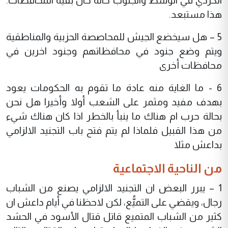
الكردي في الوسط والجنوب حاله حال بقية المحافظات.
هذا مستبعد.
5 – هل سيخضع الجيش للمحاصصة الحزبية والمناطقية
ويتم وضع جنود في محافظاتهم وجنود اخرين في
محافظات أخرى
6 - ما الغاية منه عادة ما تقوم به الحكومات يعود
بهدف مفيد ومثمر على الشعب أولا وأخيرا هل نحن
بحالة حرب ام هناك ما ينبأ بالخطر اذا كان هناك شيء
من هذا القبيل فلماذا لم يتم فتح باب التجنيد الالزامي
بداعش مثلا
من الناحية الاجتماعية
1 – يبرر البعض ان التجنيد الالزامي يصنع من الشباب
رجال، ويقضي على التميُّع، لكن لاحظنا في أيام داعش ان
كثير من الشباب المتميع قاتل قتال الأسود في الحشد