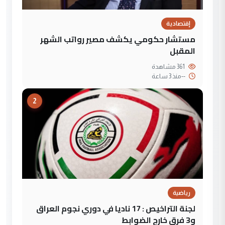
إقتصادية
مستشار حكومي يكشف مصير رواتب الشهر
المقبل
361 مشاهدة
--
منذ 3 ساعة
2
رياضية
لجنة التراخيص : 17 ناديا في دوري نجوم العراق
و3 فرق خارج الضوابط