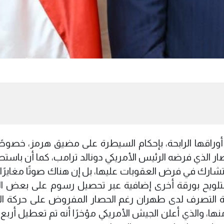
 أوراقها الرابحة، بإحكام السيطرة على مضيق هرمز، خصوصً
ار الذي فرضه الرئيس الأمريكي دونالد ترامب، كما أن باستط
أو تشارك في فرض العقوبات عليها، بل إن هناك صوتًا مغايرً
لتلويح بورقة أخرى إضافية عبر تحصيل رسوم على بعض 
 التصرف لدى طهران رغم الحصار المفروض على حركة ال
جة منها، والذي أعلن الجيش الأمريكي مؤخرًا أنه تم تعطيل أر