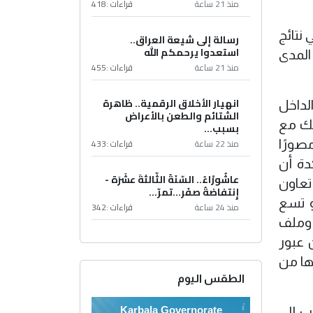
منذ 21 ساعة
قراءات :
418
نتائج
رسالة إلى شيعة العراق..
استعدوا يرحمكم الله
المدى
منذ 21 ساعة
قراءات :
455
انهيار الأخلاق الرقمية.. ظاهرة
لداخل
الشتائم والطعن بالأعراض
ذلك مع
بسبب...
منذ 22 ساعة
قراءات :
433
صورًا
دة أن
عاشُورْاءُ.. السّنَةُ الثّالثةَ عشَرَة -
تعاون
إِنتفاضةُ صفَر…تمرّ...
و تسع
منذ 24 ساعة
قراءات :
342
 وملف
 عبور
ها من
الطقس اليوم
Karbala Governorate
ب إلى