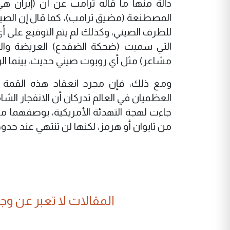
دالة منها ما قاله ترامب عن أن (إيران 
المصطنعة (مضيق ترامب)، كما قال إن الص
للطرف الصيني، وكذلك لم يتم التوقيع على 
التي سميت (ضحكة الضفدع) العريضة والخا
مشاعر) مثل أي روبوت صيني حديث، بينما ال
ومع ذلك، فإن مجرد انعقاد هذه القمة 
العظميان في العالم تدركان أن الانفجار الشامل
جاءت لهجة التهدئة الأمريكية، بوصفهما محا
من تايوان أو هرمز، لكنها لن تنتهي عند حدوده
المقالات لا تعبر عن وجهة