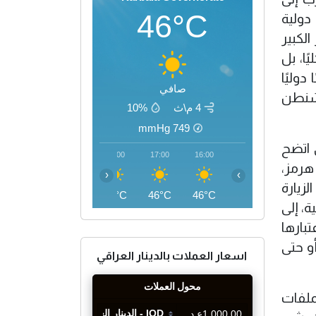
46°C
دولية
لكبير
ا، بل
وليًا
صافي
اشنطن
4 م\ث
10%
mmHg
749
 اتضح
20:00
19:00
18:00
17:00
16:00
هرمز،
‹
›
زيارة
41°C
43°C
45°C
46°C
46°C
، إلى
تبارها
و حتى
اسعار العملات بالدينار العراقي
لملفات