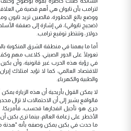
الشائكة ظلت حاضرة بقوة بوضوح وخلف ا
لترامب بأن تايوان هي أهم قضية في العلاقا
ووضع بالغ الخطورة، فالصين تريد تايون ومضيق 
(ضجيج تايواني)، في إشارة إلى صفقة الأسلحة 
دولار، وتنتظر توقيع ترامب.
أما ما يهمنا في منطقة الشرق المنكوبة بالح
تعويلًا على الدور الصيني، كلاعب مهم وكقوة
في رؤية هذه الحرب غير قانونية، وأن بكين ت
للاقتصاد العالمي، كما لا تؤيد امتلاك إيرا
والطبية والكهرباء.
لا يمكن القول بأريحية أن هذه الزيارة يمكن
فالواقع يشير إلى أن الاحتمالات لا تزال محد
جرى هو تأجيل انفجارها فحسب، فأمريكا، وخ
الأخطر على زعامة العالم، بينما ترى بكين 
ما حدث في بكين يمكن وصفه بأنه "هدنة مصالح