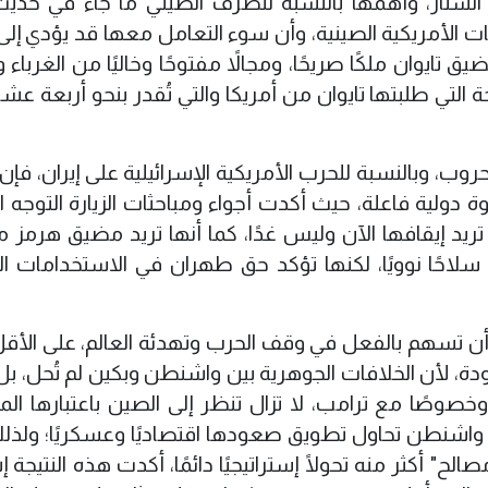
لستار، وأهمها بالنسبة للطرف الصيني ما جاء في حد
ت الأمريكية الصينية، وأن سوء التعامل معها قد يؤدي إلى
تايوان ملكًا صريحًا، ومجالاً مفتوحًا وخاليًا من الغرباء و
التي طلبتها تايوان من أمريكا والتي تُقدر بنحو أربعة عشر
روب، وبالنسبة للحرب الأمريكية الإسرائيلية على إيران، فإ
 دولية فاعلة، حيث أكدت أجواء ومباحثات الزيارة التوجه ا
ريد إيقافها الآن وليس غدًا، كما أنها تريد مضيق هرمز مف
ن سلاحًا نوويًا، لكنها تؤكد حق طهران في الاستخدامات ال
 أن تسهم بالفعل في وقف الحرب وتهدئة العالم، على الأقل 
ودة، لأن الخلافات الجوهرية بين واشنطن وبكين لم تُحل، بل
صوصًا مع ترامب، لا تزال تنظر إلى الصين باعتبارها ال
أن واشنطن تحاول تطويق صعودها اقتصاديًا وعسكريًا؛ ولذل
" أكثر منه تحولًا إستراتيجيًا دائمًا، أكدت هذه النتيجة 