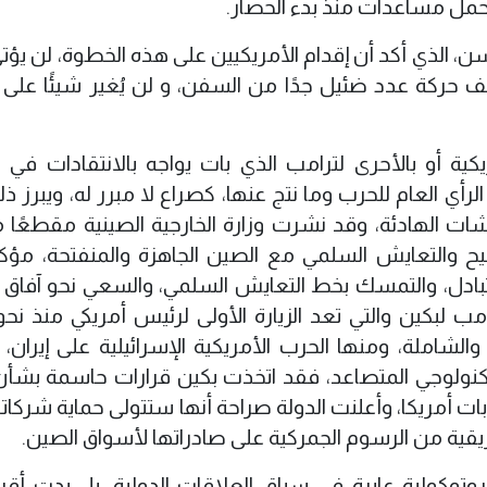
مل مساعدات منذ بدء الحصار.
، الذي أكد أن إقدام الأمريكيين على هذه الخطوة، لن يؤتي 
وقف حركة عدد ضئيل جدًا من السفن، و لن يُغير شيئًا على 
ية أو بالأحرى لترامب الذي بات يواجه بالانتقادات في ا
لرأي العام للحرب وما نتج عنها، كصراع لا مبرر له، ويبرز 
ات الهادئة، وقد نشرت وزارة الخارجية الصينية مقطعًا م
يح والتعايش السلمي مع الصين الجاهزة والمنفتحة، مؤك
 المتبادل، والتمسك بخط التعايش السلمي، والسعي نحو آفاق 
مب لبكين والتي تعد الزيارة الأولى لرئيس أمريكي منذ نح
لشاملة، ومنها الحرب الأمريكية الإسرائيلية على إيران،
لتكنولوجي المتصاعد، فقد اتخذت بكين قرارات حاسمة بشأن
ات أمريكا، وأعلنت الدولة صراحة أنها ستتولى حماية شركات
ريقية من الرسوم الجمركية على صادراتها لأسواق الصين.
وتوكولية عابرة في سياق العلاقات الدولية، بل بدت أقر