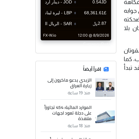
فكاهة
جوابه
ضحكته
ن بلا
CurrencyRate
قوتان
ب، كما
 تبدأ
اقرأ أيضاً
الزيدي يدعو ماكرون إلى
زيارة العراق
منذ 19 ساعة
الموارد المائية: 454 تجاوزاً
على دجلة تعود لجهات
متنفذة
منذ 18 ساعة