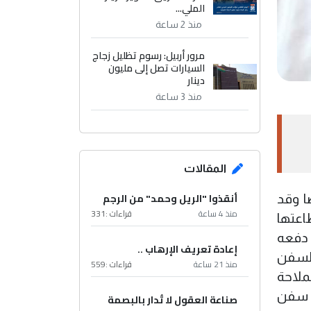
الملي...
منذ 2 ساعة
مرور أربيل: رسوم تظليل زجاج
السيارات تصل إلى مليون
دينار
منذ 3 ساعة
المقالات
أنقذوا "الريل وحمد" من الرجم
ا وقد
منذ 4 ساعة
قراءات :
331
اعتها
ا دفعه
إعادة تعريف الإرهاب ..
السفن
منذ 21 ساعة
قراءات :
559
ملاحة
بع سفن
صناعة العقول لا تُدار بالبصمة