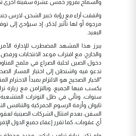
والسماح بمرور خمس عشرة سفينة أخرى تح
واتفقت آراء مع رؤية خبير الشحن، لارس جنسن
مرجوة أو لها تأثير يُذكر، إذ سيؤدي إلى ت
البعيد.
يبرز هذا المشهد المضطرب للإدارة الأمريك
والخارج، مع اقتراب موعد الانتخابات ورفض ا
دخول الصين لحلبة الصراع في ملمح المناوش
تدعو فيه واشنطن إلى اختيار المسار الصح
"الخيار الصحيح هو الالتزام بمبدأ الاحترام
يكسب فيها الجميع، وبالتزامن مع زيارة ترا
سنوات، وتأتي في ظل التوترات المتشعبة وا
تايوان وأزمة الرسوم الجمركية والتنافس ا
السفن، بعدم امتثال الشركات الصينية لعقوب
أي عقوبات، كما تقرر إعفاء جميع الدول الإف
ولم تكن زيارة ترامب لبكين مجرد محطة بر