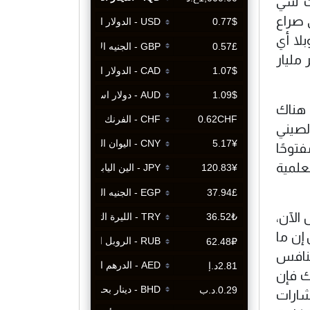
يث شي
 صراع
بلا أي
 مليار
ن هناك
لصيني
توحًا
علمية
الآن،
 إن ما
منافس
ك فإن
إشارات