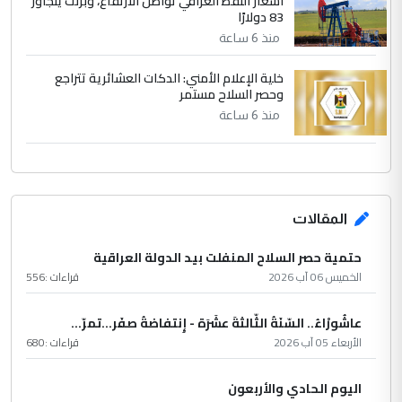
أسعار النفط العراقي تواصل الارتفاع، وبرنت يتجاوز
83 دولارًا
منذ 6 ساعة
خلية الإعلام الأمني: الدكات العشائرية تتراجع
وحصر السلاح مستمر
منذ 6 ساعة
المقالات
حتمية حصر السلاح المنفلت بيد الدولة العراقية
الخميس 06 آب 2026
قراءات :
556
عاشُورْاءُ.. السّنَةُ الثّالثةَ عشَرَة - إِنتفاضةُ صفَر…تمرّ...
الأربعاء 05 آب 2026
قراءات :
680
اليوم الحادي والأربعون