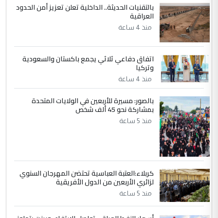
بالتقنيات الحديثة.. الداخلية تعلن تعزيز أمن الحدود
ابا فرات ...
العراقية
الجواهري يرد على صدام حسين سل
الموضوع :
منذ 4 ساعة
مضجعيك يابن الزنا (نص كامل)
اتفاق دفاعي ثلاثي يجمع باكستان والسعودية
5
سردار
وتركيا
التعليق : واحد من عصابة علي ماما يسقط
منذ 4 ساعة
جنسية الرافد الثالث للعراق ومن اصول عريقة
ابا فرات ...
بالصور: مسيرة للأربعين في الولايات المتحدة
بمشاركة نحو 45 ألف شخص
الجواهري يرد على صدام حسين سل
الموضوع :
منذ 5 ساعة
مضجعيك يابن الزنا (نص كامل)
كربلاء:العتبة العباسية تحتضن المهرجان السنوي
لزائري الأربعين من الدول الأفريقية
منذ 5 ساعة