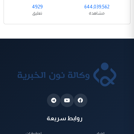
4929
644,039,562
مشاهدة
تعليق
روابط سريعة
اخبار
تحقيقات