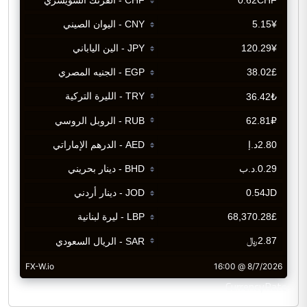
CurrencyRate