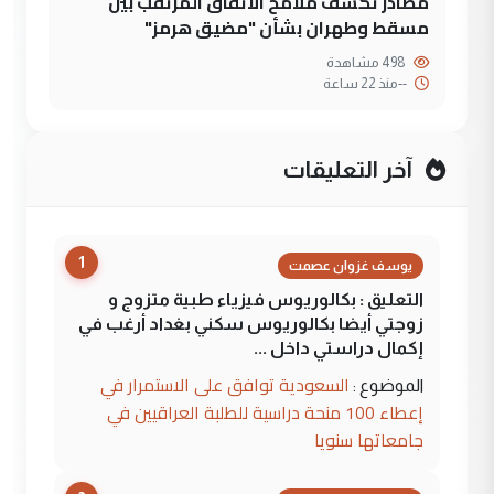
مصادر تكشف ملامح الاتفاق المرتقب بين
مسقط وطهران بشأن "مضيق هرمز"
498 مشاهدة
--
منذ 22 ساعة
آخر التعليقات
1
يوسف غزوان عصمت
التعليق : بكالوريوس فيزياء طبية متزوج و
زوجتي أيضا بكالوريوس سكني بغداد أرغب في
إكمال دراستي داخل ...
السعودية توافق على الاستمرار في
الموضوع :
إعطاء 100 منحة دراسية للطلبة العراقيين في
جامعاتها سنويا