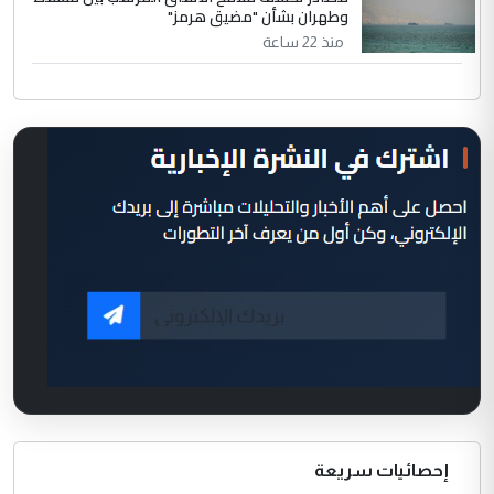
وطهران بشأن "مضيق هرمز"
منذ 22 ساعة
إحصائيات سريعة