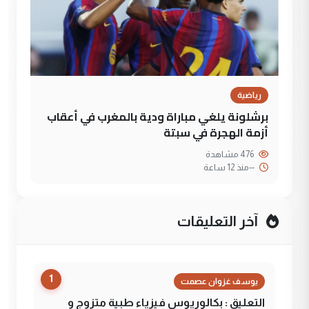
رياضية
برشلونة يلغي مباراة ودية بالمغرب في أعقاب
أزمة الهجرة في سبتة
476 مشاهدة
--
منذ 12 ساعة
آخر التعليقات
1
يوسف غزوان عصمت
التعليق : بكالوريوس فيزياء طبية متزوج و