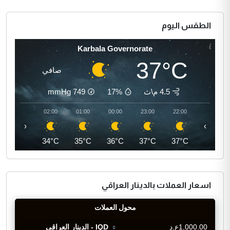
الطقس اليوم
Karbala Governorate
37°C
صافي
4.5 م\ث
17%
749
mmHg
03:00
02:00
01:00
00:00
23:00
22:00
‹
›
34°C
34°C
35°C
36°C
37°C
37°C
اسعار العملات بالدينار العراقي