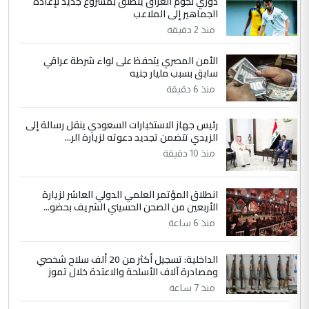
دوري نجوم العراق ينطلق بمشروع جديد لإعادة
الجماهير إلى الملاعب
وزير الصحة يعفي مدير مستشفى الكرخ
الموضوع :
العام في بغداد
منذ 2 دقيقة
الأمن المصري يتحفظ على لواء شرطة عراقي
4
سابق بسبب مليار جنيه
سردار
منذ 6 دقيقة
التعليق : واحد من عصابة علي ماما يسقط
جنسية الرافد الثالث للعراق ومن اصول عريقة
رئيس جهاز الاستخبارات السعودي ينقل رسالة إلى
ابا فرات ...
الزيدي تتضمن تجديد دعوته لزيارة الر...
الجواهري يرد على صدام حسين سل
الموضوع :
منذ 10 دقيقة
مضجعيك يابن الزنا (نص كامل)
انطلاق المؤتمر العلمي الدولي العاشر لزيارة
5
سردار
الأربعين من الصحن الحسيني الشريف بحضو...
التعليق : واحد من عصابة علي ماما يسقط
منذ 6 ساعة
جنسية الرافد الثالث للعراق ومن اصول عريقة
ابا فرات ...
الداخلية: تسجيل أكثر من 20 ألف سلاح شخصي
ومصادرة آلاف الأسلحة والاعتدة خلال تموز
الجواهري يرد على صدام حسين سل
الموضوع :
منذ 7 ساعة
مضجعيك يابن الزنا (نص كامل)