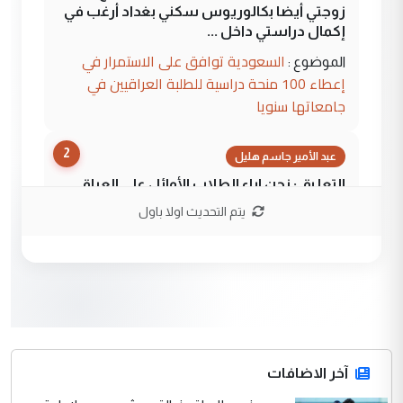
زوجتي أيضا بكالوريوس سكني بغداد أرغب في
إكمال دراستي داخل ...
السعودية توافق على الاستمرار في
الموضوع :
إعطاء 100 منحة دراسية للطلبة العراقيين في
جامعاتها سنويا
2
عبد الأمير جاسم هليل
التعليق : نحن اباء الطلاب الأوائل على العراق
نتشرف بلقاء السيد احمد الصافي في العتبات
يتم التحديث اولا باول
الحسنية لزرع ...
مكتب السيد احمد الصافي : لا يوجود
الموضوع :
لدينا اي حساب على الفيس بوك وتويتر
3
hadi
التعليق : قرار مستعجل جدا ولامصلحة فيه
آخر الاضافات
للوزاره ولا للمواطن القرار الصائب يكون بعد
الاستماع للمدير ومغرفة ...